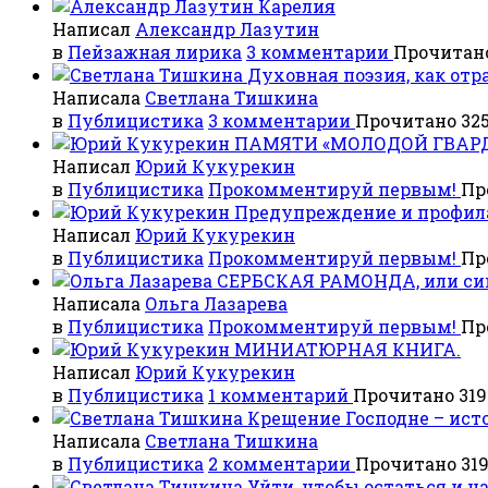
Карелия
Написал
Александр Лазутин
в
Пейзажная лирика
3 комментарии
Прочитано
Духовная поэзия, как от
Написала
Светлана Тишкина
в
Публицистика
3 комментарии
Прочитано 325
ПАМЯТИ «МОЛОДОЙ ГВАРД
Написал
Юрий Кукурекин
в
Публицистика
Прокомментируй первым!
Пр
Предупреждение и профила
Написал
Юрий Кукурекин
в
Публицистика
Прокомментируй первым!
Пр
СЕРБСКАЯ РАМОНДА, или си
Написала
Ольга Лазарева
в
Публицистика
Прокомментируй первым!
Пр
МИНИАТЮРНАЯ КНИГА.
Написал
Юрий Кукурекин
в
Публицистика
1 комментарий
Прочитано 319
Крещение Господне – исто
Написала
Светлана Тишкина
в
Публицистика
2 комментарии
Прочитано 319
Уйти, чтобы остаться и н