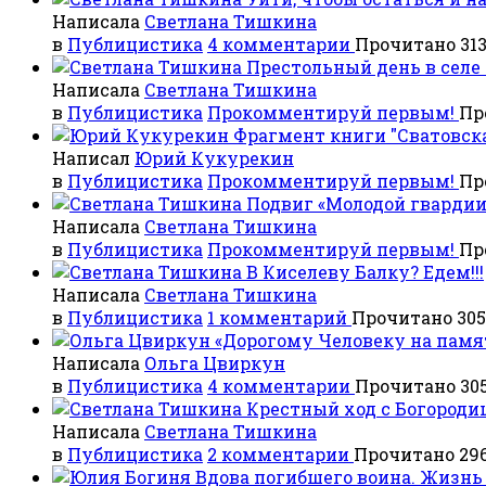
Написала
Светлана Тишкина
в
Публицистика
4 комментарии
Прочитано 313
Престольный день в селе
Написала
Светлана Тишкина
в
Публицистика
Прокомментируй первым!
Пр
Фрагмент книги "Сватовск
Написал
Юрий Кукурекин
в
Публицистика
Прокомментируй первым!
Пр
Подвиг «Молодой гвардии»
Написала
Светлана Тишкина
в
Публицистика
Прокомментируй первым!
Пр
В Киселеву Балку? Едем!!!
Написала
Светлана Тишкина
в
Публицистика
1 комментарий
Прочитано 305
«Дорогому Человеку на памя
Написала
Ольга Цвиркун
в
Публицистика
4 комментарии
Прочитано 305
Крестный ход с Богороди
Написала
Светлана Тишкина
в
Публицистика
2 комментарии
Прочитано 296
Вдова погибшего воина. Жизнь 