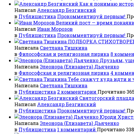
Как я понимаю истор
Написал
Александр Безгинский
в
Публицистика
Прокомментируй первым!
Пр
Великий пост — время покаян
Написал
Иван Морозов
в
Публицистика
Прокомментируй первым!
Пр
ПОДБОРКА СТИХОТВОРЕ
Написала
Светлана Тишкина
в
Философская и религиозная лирика
8 комме
Друзьям, уш
Написала
Элеонора (Елизавета) Дьяченко
в
Философская и религиозная лирика
4 комме
Тебе скажут куда идти и 
Написала
Светлана Тишкина
в
Публицистика
2 комментарии
Прочитано 365
Святогорский плацд
Написал
Александр Безгинский
в
Публицистика
Прокомментируй первым!
Пр
Юроди Христа
Написала
Элеонора (Елизавета) Дьяченко
в
Публицистика
1 комментарий
Прочитано 338