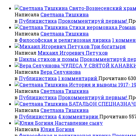
Свято-Вознесенский храм 
Написала
Светлана Тишкина
в
Публицистика
Прокомментируй первым!
Пр
Стихи иеромонаха Роман
Написала
Светлана Тишкина
в
Философская и религиозная лирика
1 комме
Три богатыря
Написал
Михаил Игоревич Петухов
в
Циклы стихов и поэмы
Прокомментируй пе
ЧУДЕСА У СВЯТОЙ КАНАВК
Написала
Вера Селуянова
в
Публицистика
1 комментарий
Прочитано 630
История и выводы 1917- 1
Написала
Светлана Тишкина
в
Публицистика
Прокомментируй первым!
Пр
БАТАЛЬОН СПЕЦНАЗНАЧЕНИ
Написала
Светлана Тишкина
в
Публицистика
4 комментарии
Прочитано 557
Наставление сыну
Написала
Юлия Богиня
в
Философская и религиозная лирика
Прокомм