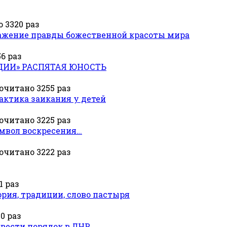
 3320 раз
ражение правды божественной красоты мира
6 раз
ИИ» РАСПЯТАЯ ЮНОСТЬ
очитано 3255 раз
ктика заикания у детей
очитано 3225 раз
мвол воскресения…
очитано 3222 раз
1 раз
рия, традиции, слово пастыря
0 раз
авести порядок в ЛНР