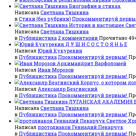
Биография в стихах
Написала
Светлана Тишкина
в
Стихи (без рубрики)
Прокомментируй первы
История и настоящее Св
Написала
Светлана Тишкина
в
Публицистика
2 комментарии
Прочитано 494
Д У Ш И С О С Т О Я Н Ь Е
Написал
Юрий Кукурекин
в
Публицистика
Прокомментируй первым!
Пр
Архимандрит Варфоломей
Написал
Иван Морозов
в
Публицистика
Прокомментируй первым!
Пр
Корпус, о котором до
Написал
Александр Безгинский
в
Публицистика
Прокомментируй первым!
Пр
ЛУГАНСКАЯ АКАДЕМИЯ ВН
Написала
Светлана Тишкина
в
Публицистика
Прокомментируй первым!
Пр
Светлое Хр
Написал
протодиакон Геннадий Пекарчук
в
Публицистика
Прокомментируй первым!
Пр