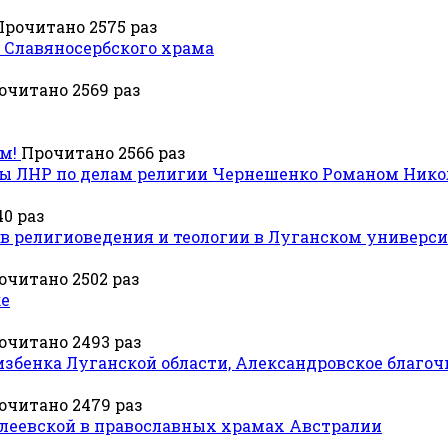
Прочитано 2575 раз
 Славяносербского храма
очитано 2569 раз
м!
Прочитано 2566 раз
авы ЛНР по делам религии Чернешенко Романом Ник
0 раз
 религиоведения и теологии в Луганском универси
очитано 2502 раз
ке
очитано 2493 раз
збенка Луганской области, Александровское благочин
очитано 2479 раз
еевской в православных храмах Австралии