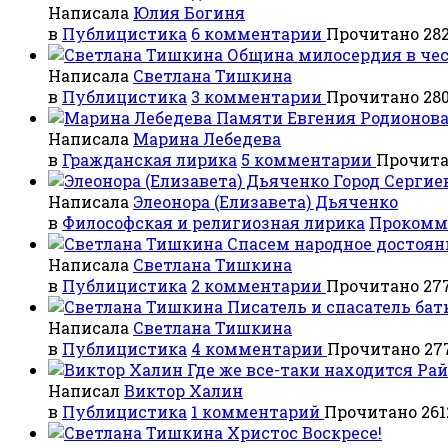
Написала
Юлия Богиня
в
Публицистика
6 комментарии
Прочитано 282
Община милосердия в чес
Написала
Светлана Тишкина
в
Публицистика
3 комментарии
Прочитано 280
Памяти Евгения Родионов
Написала
Марина Лебедева
в
Гражданская лирика
5 комментарии
Прочита
Город Сергие
Написала
Элеонора (Елизавета) Дьяченко
в
Философская и религиозная лирика
Прокомм
Спасем народное достоян
Написала
Светлана Тишкина
в
Публицистика
2 комментарии
Прочитано 277
Писатель и спасатель б
Написала
Светлана Тишкина
в
Публицистика
4 комментарии
Прочитано 277
Где же все-таки находится Рай
Написал
Виктор Халин
в
Публицистика
1 комментарий
Прочитано 261
Христос Воскресе!