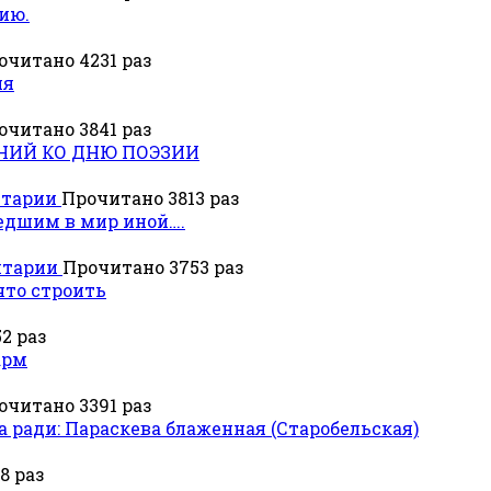
ию.
очитано 4231 раз
ия
очитано 3841 раз
НИЙ КО ДНЮ ПОЭЗИИ
нтарии
Прочитано 3813 раз
едшим в мир иной….
нтарии
Прочитано 3753 раз
что строить
2 раз
арм
очитано 3391 раз
 ради: Параскева блаженная (Старобельская)
8 раз