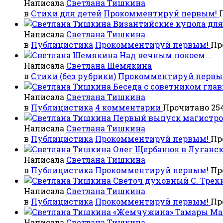
Написала
Светлана Тишкина
в
Стихи для детей
Прокомментируй первым!
Византийские купола для
Написала
Светлана Тишкина
в
Публицистика
Прокомментируй первым!
Пр
Над вечным покоем...
Написала
Светлана Шемякина
в
Стихи (без рубрики)
Прокомментируй первы
Беседа с советником гл
Написала
Светлана Тишкина
в
Публицистика
4 комментарии
Прочитано 254
Первый выпуск магистров
Написала
Светлана Тишкина
в
Публицистика
Прокомментируй первым!
Пр
Олег Щербанюк в Луганс
Написала
Светлана Тишкина
в
Публицистика
Прокомментируй первым!
Пр
Светоч духовный С. Трехи
Написала
Светлана Тишкина
в
Публицистика
Прокомментируй первым!
Пр
«Жемчужина» Тамары Мал
Написала
Светлана Тишкина