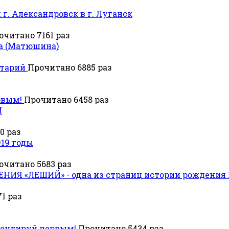
г. Александровск в г. Луганск
очитано 7161 раз
а (Матюшина)
нтарий
Прочитано 6885 раз
рвым!
Прочитано 6458 раз
И
0 раз
919 годы
очитано 5683 раз
Я «ЛЕШИЙ» - одна из страниц истории рождения 
1 раз
ентируй первым!
Прочитано 5434 раз