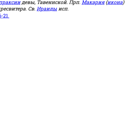
праксии
девы, Тавеннской. Прп.
Макария
(
икона
)
ресвитера. Св.
Ираиды
исп.
6-21.