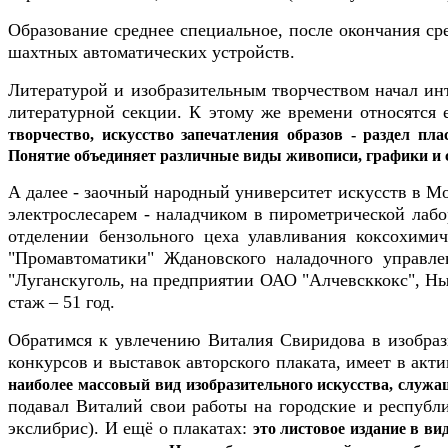
Образование среднее специальное, после окончания ср
шахтных автоматических устройств.
Литературой и изобразительным творчеством начал инт
литературной секции. К этому же времени относятся е
творчество, искусство запечатления образов - раздел пл
Понятие объединяет различные виды живописи, графики и
А далее - заочный народный университет искусств в Мос
электрослесарем - наладчиком в пирометрической лаб
отделении бензольного цеха улавливания коксохимич
"Промавтоматики" Ждановского наладочного управле
"Луганскуголь, на предприятии ОАО "Алчевсккокс", 
стаж – 51 год.
Обратимся к увлечению Виталия Свиридова в изобраз
конкурсов и выставок авторского плаката, имеет в акт
наиболее массовый вид изобразительного искусства, служ
подавал Виталий свои работы на городские и республ
экслибрис). И ещё о плакатах:
это листовое издание в ви