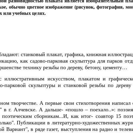
ной разновидностью плаката является изобразительный плак
ое, обычно цветное изображение (рисунок, фотография, мон
 или учебных целях.
ладают: станковый плакат, графика, книжная иллюстрац
кацию, как садово-парковая скульптура для парков отды
ершенстве технику резьбы по дереву, бетону, цементу…
с иллюстративным искусством, плакатом и графичес
о-парковой скульптуры и станковой резьбы по дереву
ном творчестве. А первые свои стихотворения написал 
 в г. Алчевске. А дальше- «пошло – поехало..»: поэзи
 поэтическим сборникам...И, как итог- соавтор 15 по
только". Публикации в литературно-художественных журн
ой Вариант", в ряде газет, выступления на радио и теле