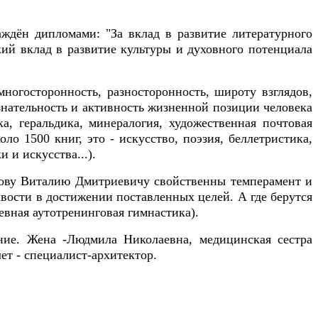
аждён дипломами: "За вклад в развитие литературного
кий вклад в развитие культуры и духовного потенциала
 многосторонность, разносторонность, широту взглядов,
знательность и активность жизненной позиции человека
а, геральдика, минералогия, художественная почтовая
ло 1500 книг, это - искусство, поэзия, беллетристика,
 и искусства...).
идову Виталию Дмитриевичу свойственны темперамент и
ивости в достижении поставленных целей. А где берутся
евная аутотренинговая гимнастика).
ние. Жена -Людмила Николаевна, медицинская сестра
ет - специалист-архитектор.