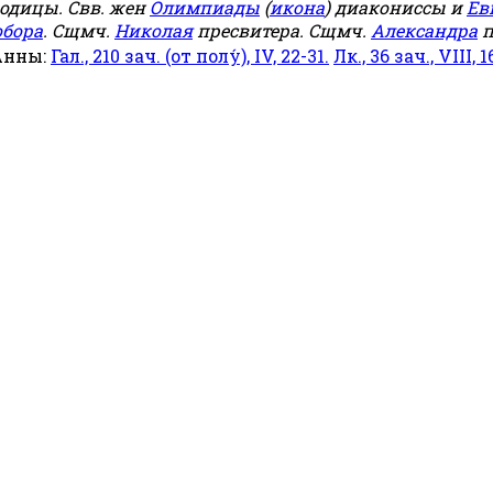
родицы. Свв. жен
Олимпиады
(
икона
) диакониссы и
Ев
обора
. Сщмч.
Николая
пресвитера. Сщмч.
Александра
п
Анны:
Гал., 210 зач. (от полу́), IV, 22-31.
Лк., 36 зач., VIII, 1