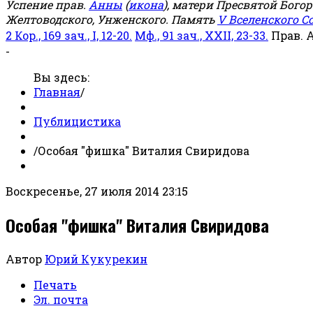
Успение прав.
Анны
(
икона
), матери Пресвятой Бого
Желтоводского, Унженского. Память
V Вселенского С
2 Кор., 169 зач., I, 12-20.
Мф., 91 зач., XXII, 23-33.
Прав. 
-
Вы здесь:
Главная
/
Публицистика
/
Особая "фишка" Виталия Свиридова
Воскресенье, 27 июля 2014 23:15
Особая "фишка" Виталия Свиридова
Автор
Юрий Кукурекин
Печать
Эл. почта