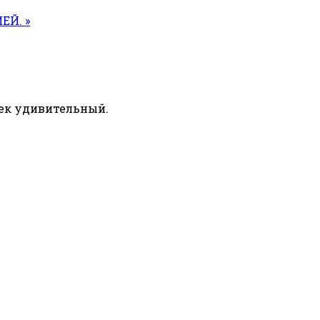
Й. »
ек удивительный.