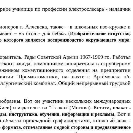
орное училище по профессии электрослесарь - наладчик
ионеров г. Алчевска, также – в школьных изо-кружке и
ает – «в стол - для себя». (
Изобрази́тельное иску́сство,
лью которого является воспроизводство окружающего мира.
формитель. Ряды Советской Армии 1967-1969 гг.. Работал
еского завода, помощником аппаратчика в скрубберном
нтажником коммутационного отделения на предприятии
иятии "Промавтоматики, на шахте г. Артёмовска п/о
аллургический комбинат. Общий непрерывный трудовой
ообразны. Вот он участник нескольких международных
Киев) и издательства "Плакат"(Москва). Кстати
,
плакат -
Вот и
нды, инструктажа, обучения, информации и рекламы.
в области прикладной графики(эстамп, книжный знак -
о формата, отпечатанное с одной стороны и предназначенное