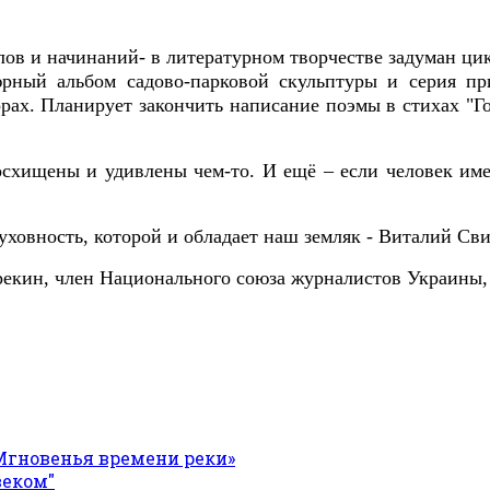
ов и начинаний- в литературном творчестве задуман цик
рный альбом садово-парковой скульптуры и серия пр
рах. Планирует закончить написание поэмы в стихах "Го
осхищены и удивлены чем-то. И ещё – если человек име
уховность, которой и обладает наш земляк - Виталий Св
екин, член Национального союза журналистов Украины
Мгновенья времени реки»
веком"