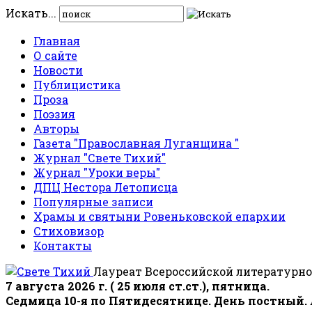
Искать...
Главная
О сайте
Новости
Публицистика
Проза
Поэзия
Авторы
Газета "Православная Луганщина "
Журнал "Свете Тихий"
Журнал "Уроки веры"
ДПЦ Нестора Летописца
Популярные записи
Храмы и святыни Ровеньковской епархии
Стиховизор
Контакты
Лауреат Всероссийской литературно
7 августа 2026 г. ( 25 июля ст.ст.), пятница.
Седмица 10-я по Пятидесятнице. День постный.