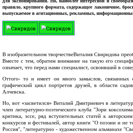
для экспонирования. Но, наиболее интересной и своеобраз
правило, крупного формата, содержащее лаконичное, броск
выпускаемое в агитационных, рекламных, информационных
В изобразительном творчестве
Виталия Свиридова преоб
Вместе с тем, обратим внимание на такую его специфи
означает, что перед нами специалист, освоивший в сов
Оттого- то и имеет он много замыслов, связанных 
графический цикл портретов друзей, в области садов
Алчевска.
Но, вот «засветился» Виталий Дмитриевич в литератур
член литературно-поэтического клуба "Зори коксохима"
критика, эссе, ряд вступительных статей к авторским
конкурсов и фестивалей, автор книги "О поэзии и не 
Россия", "литературно - художественном альманахе "Св