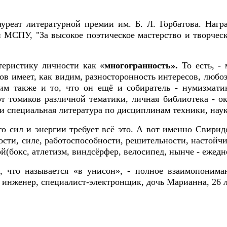
реат литературной премии им. Б. Л. Горбатова. Нагр
 МСПУ, "За высокое поэтическое мастерство и творчес
теристику личности как «
многогранность».
То есть, -
ов имеет, как видим, разносторонность интересов, любо
им также и то, что он ещё и собиратель - нумизматик
 томиков различной тематики, личная библиотека - око
и специальная литература по дисциплинам техники, науки
ого сил и энергии требует всё это. А вот именно Свир
ости, силе, работоспособности, решительности, настойч
й(бокс, атлетизм, виндсёрфер, велосипед, нынче - ежедн
, что называется «в унисон», - полное взаимопонима
 инженер, специалист-электронщик, дочь Марианна, 26 л