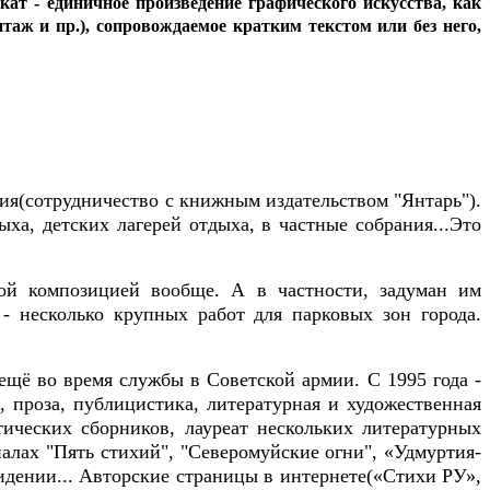
ат - единичное произведение графического искусства, как
таж и пр.), сопровождаемое кратким текстом или без него,
ия(сотрудничество с книжным издательством "Янтарь").
ха, детских лагерей отдыха, в частные собрания...Это
кой композицией вообще. А в частности, задуман им
 - несколько крупных работ для парковых зон города.
ещё во время службы в Советской армии. С 1995 года -
я, проза, публицистика, литературная и художественная
этических сборников, лауреат нескольких литературных
алах "Пять стихий", "Северомуйские огни", «Удмуртия-
видении... Авторские страницы в интернете(«Стихи РУ»,