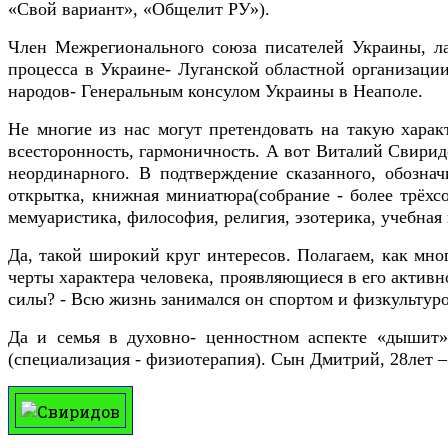
«Свой вариант», «Общелит РУ»).
Член Межрегионального союза писателей Украины, лау
процесса в Украине- Луганской областной организации
народов- Генеральным консулом Украины в Неаполе.
Не многие из нас могут претендовать на такую харак
всесторонность, гармоничность. А вот Виталий Свирид
неординарного. В подтверждение сказанного, обознач
открытка, книжная миниатюра(собрание - более трёхсот
мемуаристика, философия, религия, эзотерика, учебная 
Да, такой широкий круг интересов. Полагаем, как мн
черты характера человека, проявляющиеся в его активн
силы? - Всю жизнь занимался он спортом и физкультуро
Да и семья в духовно- ценностном аспекте «дышит»
(специализация - физиотерапия). Сын Дмитрий, 28лет –