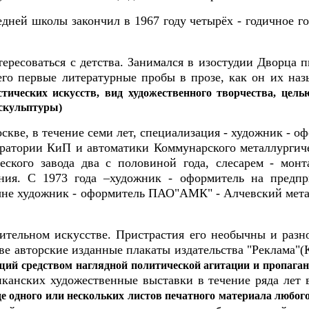
едней школы закончил в 1967 году четырёх - годичное г
ересоваться с детства. Занимался в изостудии Дворца п
го первые литературные пробы в прозе, как он их назыв
астических искусств, вид художественного творчества, це
 скульптуры)
кве, в течение семи лет, специализация - художник - о
оратории КиП и автоматики Коммунарского металлургич
еского завода два с половиной года, слесарем - мо
ния. С 1973 года –художник - оформитель на предпр
Ныне художник - оформитель ПАО"АМК" - Алчевский мет
ительном искусстве. Пристрастия его необычны и разн
иве авторские изданные плакаты издательства "Реклама"(
ащий средством наглядной политической агитации и пропага
иканских художественные выставки в течение ряда лет 
де одного или нескольких листов печатного материала любог