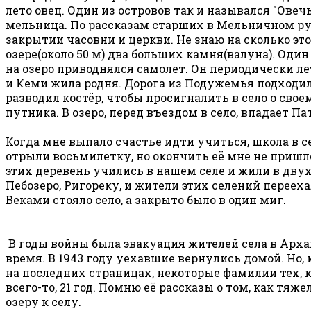
лето овец. Один из островов так и назывался "Ове
мельница. По рассказам старших в Мельничном руч
закрытии часовни и церкви. Не знаю на сколько это
озере(около 50 м) два больших камня(валуна). Один
на озеро приводнялся самолет. Он периодически ле
и Кеми жила родня. Дорога из Подужемья подходила
разводил костёр, чтобы просигналить в село о свое
путника. В озеро, перед въездом в село, впадает Па
Когда мне выпало счастье идти учиться, школа в с
отрыли восьмилетку, но окончить её мне не пришлос
этих деревень учились в нашем селе и жили в двух
Пебозеро, Ригореку, и жители этих селений перееха
Веками стояло село, а закрыто было в один миг.
В годы войны была эвакуация жителей села в Архан
время. В 1943 году уехавшие вернулись домой. Но, 
на последних страницах, некоторые фамилии тех, к
всего-то, 21 год. Помню её рассказы о том, как тя
озеру к селу.