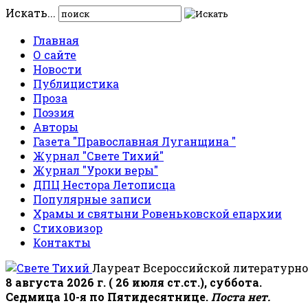
Искать...
Главная
О сайте
Новости
Публицистика
Проза
Поэзия
Авторы
Газета "Православная Луганщина "
Журнал "Свете Тихий"
Журнал "Уроки веры"
ДПЦ Нестора Летописца
Популярные записи
Храмы и святыни Ровеньковской епархии
Стиховизор
Контакты
Лауреат Всероссийской литературно
8 августа 2026 г. ( 26 июля ст.ст.), суббота.
Седмица 10-я по Пятидесятнице.
Поста нет.