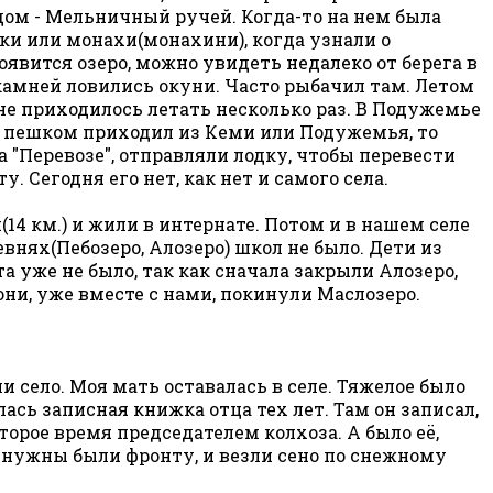
ядом - Мельничный ручей. Когда-то на нем была
и или монахи(монахини), когда узнали о
появится озеро, можно увидеть недалеко от берега в
х камней ловились окуни. Часто рыбачил там. Летом
Мне приходилось летать несколько раз. В Подужемье
то пешком приходил из Кеми или Подужемья, то
а "Перевозе", отправляли лодку, чтобы перевести
. Сегодня его нет, как нет и самого села.
14 км.) и жили в интернате. Потом и в нашем селе
евнях(Пебозеро, Алозеро) школ не было. Дети из
 уже не было, так как сначала закрыли Алозеро,
 они, уже вместе с нами, покинули Маслозеро.
 село. Моя мать оставалась в селе. Тяжелое было
лась записная книжка отца тех лет. Там он записал,
торое время председателем колхоза. А было её,
ди нужны были фронту, и везли сено по снежному