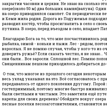
закрытии часовни и церкви. Не знаю на сколько это
озере(около 50 м) два больших камня(валуна). Один
на озеро приводнялся самолет. Он периодически ле
и Кеми жила родня. Дорога из Подужемья подходила
разводил костёр, чтобы просигналить в село о свое
путника. В озеро, перед въездом в село, впадает Па
Благодарю Бога за то, что мне посчастливилось род
рыбалка, зимой - коньки и лыжи. Лес - рядом, поэто
взрослых. Я не помню случая, чтобы у кого-то из
доверить ружьё? Если сказать честно, я не знаю... 
они были... Все заросли. Сплошной лес. Помню попо
Священникам пешком приходилось добираться до 
О том, что многое из прошлого сегодня некоторым
весь уклад указывал на это. Всё согласовалось с п
передавалось от одного поколения другому. Поро
гостеприимный, поэтому многие быстро вживались 
были светлыми и чистыми. Это заметили ещё путе
карелы для своих деревень! Обойдите вокруг озера
лесные поселки лесозаготовителями, становится н