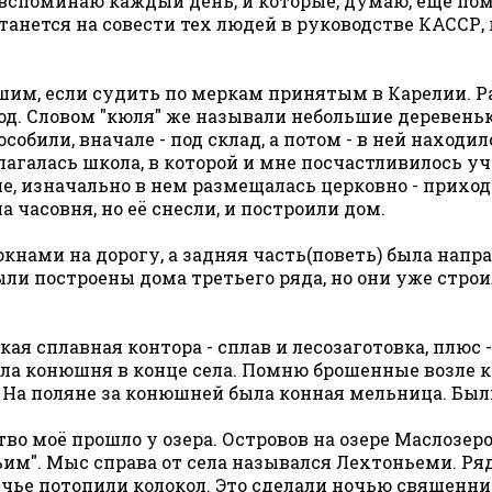
вспоминаю каждый день, и которые, думаю, ещё пом
станется на совести тех людей в руководстве КАССР
шим, если судить по меркам принятым в Карелии. Ра
. Словом "кюля" же называли небольшие деревеньки,
особили, вначале - под склад, а потом - в ней находил
лагалась школа, в которой и мне посчастливилось у
ле, изначально в нем размещалась церковно - приход
 часовня, но её снесли, и построили дом.
кнами на дорогу, а задняя часть(поветь) была напра
ыли построены дома третьего ряда, но они уже строил
сплавная контора - сплав и лесозаготовка, плюс - 
 Была конюшня в конце села. Помню брошенные возле
 На поляне за конюшней была конная мельница. Были 
ство моё прошло у озера. Островов на озере Маслозер
чьим". Мыс справа от села назывался Лехтоньеми. Р
ье потопили колокол. Это сделали ночью священник