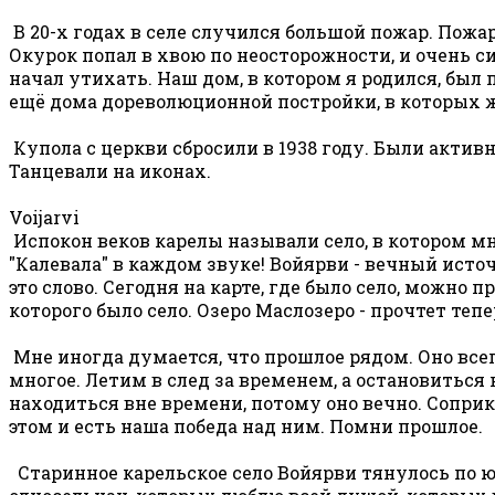
В 20-х годах в селе случился большой пожар. Пожар
Окурок попал в хвою по неосторожности, и очень си
начал утихать. Наш дом, в котором я родился, был 
ещё дома дореволюционной постройки, в которых ж
Купола с церкви сбросили в 1938 году. Были акти
Танцевали на иконах.
Voijarvi
Испокон веков карелы называли село, в котором м
"Калевала" в каждом звуке! Войярви - вечный ист
это слово. Сегодня на карте, где было село, можно 
которого было село. Озеро Маслозеро - прочтет теп
Мне иногда думается, что прошлое рядом. Оно все
многое. Летим в след за временем, а остановиться 
находиться вне времени, потому оно вечно. Сопри
этом и есть наша победа над ним. Помни прошлое.
Старинное карельское село Войярви тянулось по юж