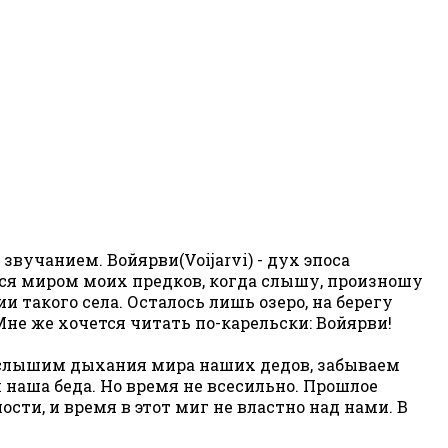
вучанием. Войярви(Voijarvi) - дух эпоса
тся миром моих предков, когда слышу, произношу
ии такого села. Осталось лишь озеро, на берегу
 Мне же хочется читать по-карельски: Войярви!
Не слышим дыхания мира наших дедов, забываем
м наша беда. Но время не всесильно. Прошлое
ти, и время в этот миг не властно над нами. В