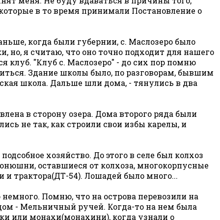
нят меня. Не буду вдаваться в причины того,
, которые в то время принимали Постановление о
ньше, когда были губернии, с. Маслозеро было
 но, я считаю, что оно точно подходит для нашего
ся клуб. "Клуб с. Маслозеро" - до сих пор помню
читься. Здание школы было, по разговорам, бывшим
ская школа. Дальше шли дома, - тянулись в два
влена в сторону озера. Дома второго ряда были
ись не так, как строили свои избы карелы, и
подсобное хозяйство. До этого в селе был колхоз
 конюшни, оставшиеся от колхоза, многокорпусные
и трактора(ДТ-54). Лошадей было много...
о немного. Помню, что на острова перевозили на
ядом - Мельничный ручей. Когда-то на нем была
и или монахи(монахини), когда узнали о