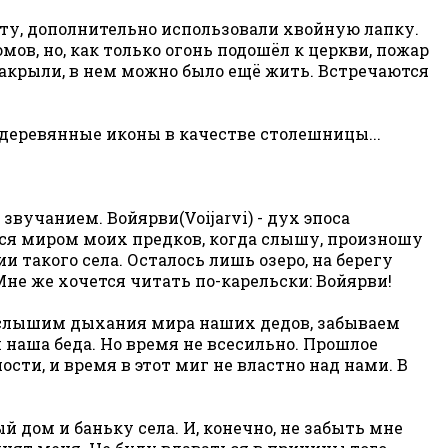
коту, дополнительно использовали хвойную лапку.
ов, но, как только огонь подошёл к церкви, пожар
е закрыли, в нем можно было ещё жить. Встречаются
 деревянные иконы в качестве столешницы...
вучанием. Войярви(Voijarvi) - дух эпоса
тся миром моих предков, когда слышу, произношу
ии такого села. Осталось лишь озеро, на берегу
 Мне же хочется читать по-карельски: Войярви!
Не слышим дыхания мира наших дедов, забываем
м наша беда. Но время не всесильно. Прошлое
ти, и время в этот миг не властно над нами. В
 дом и баньку села. И, конечно, не забыть мне