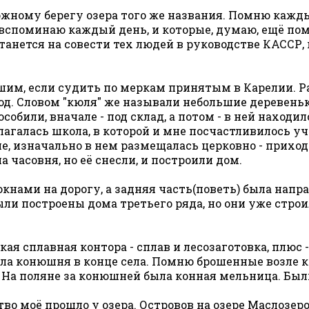
ному берегу озера того же названия. Помню каждый
вспоминаю каждый день, и которые, думаю, ещё пом
станется на совести тех людей в руководстве КАССР
шим, если судить по меркам принятым в Карелии. Ра
. Словом "кюля" же называли небольшие деревеньки,
особили, вначале - под склад, а потом - в ней находил
лагалась школа, в которой и мне посчастливилось у
ле, изначально в нем размещалась церковно - приход
 часовня, но её снесли, и построили дом.
кнами на дорогу, а задняя часть(поветь) была напра
ыли построены дома третьего ряда, но они уже строил
сплавная контора - сплав и лесозаготовка, плюс - 
 Была конюшня в конце села. Помню брошенные возле
 На поляне за конюшней была конная мельница. Были 
ство моё прошло у озера. Островов на озере Маслозер