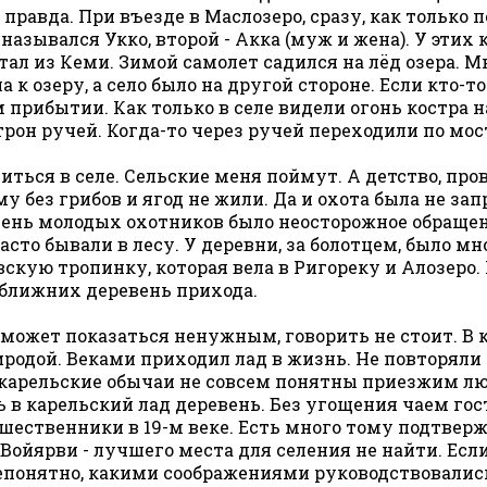
 правда. При въезде в Маслозеро, сразу, как только 
 назывался Укко, второй - Акка (муж и жена). У эти
тал из Кеми. Зимой самолет садился на лёд озера. 
 к озеру, а село было на другой стороне. Если кто-
м прибытии. Как только в селе видели огонь костра н
трон ручей. Когда-то через ручей переходили по мосту
иться в селе. Сельские меня поймут. А детство, пров
му без грибов и ягод не жили. Да и охота была не зап
 очень молодых охотников было неосторожное обраще
Часто бывали в лесу. У деревни, за болотцем, было м
вскую тропинку, которая вела в Ригореку и Алозеро. 
ближних деревень прихода.
 может показаться ненужным, говорить не стоит. В
риродой. Веками приходил лад в жизнь. Не повторяли
й карельские обычаи не совсем понятны приезжим л
в карельский лад деревень. Без угощения чаем гост
шественники в 19-м веке. Есть много тому подтвер
 Войярви - лучшего места для селения не найти. Есл
епонятно, какими соображениями руководствовались