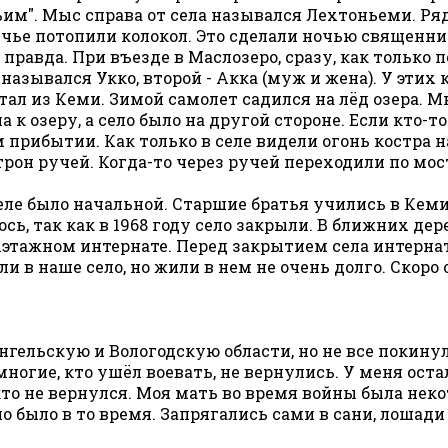
чьим". Мыс справа от села назывался Лехтоньеми. Р
ье потопили колокол. Это сделали ночью священник
 правда. При въезде в Маслозеро, сразу, как только 
 назывался Укко, второй - Акка (муж и жена). У эти
тал из Кеми. Зимой самолет садился на лёд озера. 
 к озеру, а село было на другой стороне. Если кто-
м прибытии. Как только в селе видели огонь костра н
трон ручей. Когда-то через ручей переходили по мосту
еле было начальной. Старшие братья учились в Кеми(
ь, так как в 1968 году село закрыли. В ближних дер
этажном интернате. Перед закрытием села интерната
ли в наше село, но жили в нем не очень долго. Скоро
гельскую и Вологодскую области, но не все покинули
многие, кто ушёл воевать, не вернулись. У меня оста
то не вернулся. Моя мать во время войны была неко
жело было в то время. Запрягались сами в сани, лоша