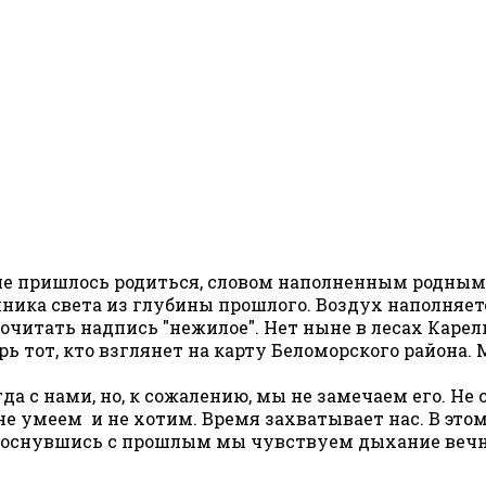
не пришлось родиться, словом наполненным родным з
очника света из глубины прошлого. Воздух наполняе
прочитать надпись "нежилое". Нет ныне в лесах Карел
ерь тот, кто взглянет на карту Беломорского района.
гда с нами, но, к сожалению, мы не замечаем его. 
не умеем и не хотим. Время захватывает нас. В это
коснувшись с прошлым мы чувствуем дыхание вечнос