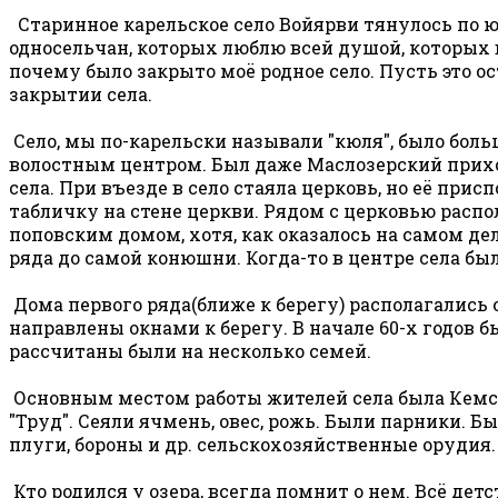
Старинное карельское село Войярви тянулось по юж
односельчан, которых люблю всей душой, которых 
почему было закрыто моё родное село. Пусть это о
закрытии села.
Село, мы по-карельски называли "кюля", было боль
волостным центром. Был даже Маслозерский приход
села. При въезде в село стаяла церковь, но её присп
табличку на стене церкви. Рядом с церковью распо
поповским домом, хотя, как оказалось на самом де
ряда до самой конюшни. Когда-то в центре села была
Дома первого ряда(ближе к берегу) располагались о
направлены окнами к берегу. В начале 60-х годов б
рассчитаны были на несколько семей.
Основным местом работы жителей села была Кемская 
"Труд". Сеяли ячмень, овес, рожь. Были парники.
плуги, бороны и др. сельскохозяйственные орудия.
Кто родился у озера, всегда помнит о нем. Всё дет