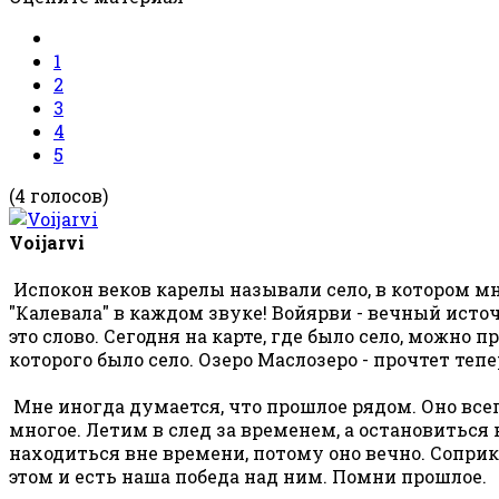
1
2
3
4
5
(4 голосов)
Voijarvi
Испокон веков карелы называли село, в котором м
"Калевала" в каждом звуке! Войярви - вечный ист
это слово. Сегодня на карте, где было село, можно 
которого было село. Озеро Маслозеро - прочтет теп
Мне иногда думается, что прошлое рядом. Оно все
многое. Летим в след за временем, а остановиться 
находиться вне времени, потому оно вечно. Сопри
этом и есть наша победа над ним. Помни прошлое.