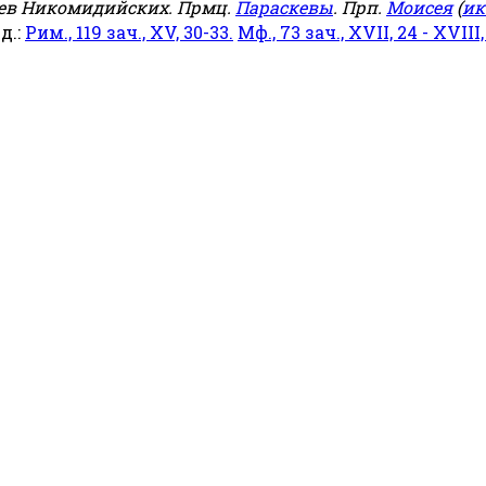
еев Никомидийских. Прмц.
Параскевы
. Прп.
Моисея
(
ик
яд.:
Рим., 119 зач., XV, 30-33.
Мф., 73 зач., XVII, 24 - XVIII,