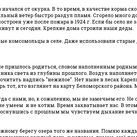
 начался от окурка. В то время, в качестве корма с
льный ветер быстро раздул пламя. Сгорело много дом
построен уже после пожара в 1924 г. Если бы село н
ивут и сегодня. Крепкие дома строили наши деды.
вные комсомольцы в селе. Даже использовали старые
не пришлось родиться, словом наполненным родным з
очника света из глубины прошлого. Воздух наполняе
прочитать надпись "нежилое". Нет ныне в лесах Карел
ерь тот, кто взглянет на карту Беломорского района.
гда с нами, но, к сожалению, мы не замечаем его. 
не умеем и не хотим. Время захватывает нас. В это
коснувшись с прошлым мы чувствуем дыхание вечнос
ному берегу озера того же названия. Помню каждый