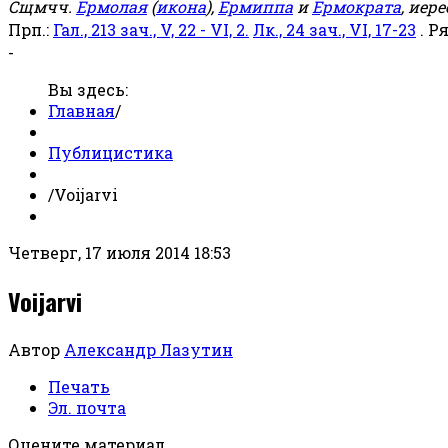
Сщмчч.
Ермолая
(
икона
),
Ермиппа
и
Ермократа
, иер
Прп.:
Гал., 213 зач., V, 22 - VI, 2.
Лк., 24 зач., VI, 17-23
. Р
-
Вы здесь:
Главная
/
Публицистика
/
Voijarvi
Четверг, 17 июля 2014 18:53
Voijarvi
Автор
Александр Лазутин
Печать
Эл. почта
Оцените материал