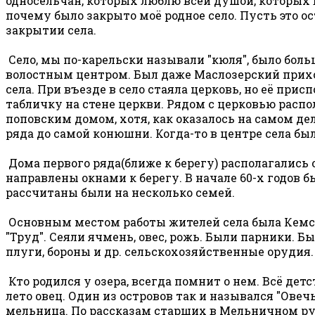
односельчан, которых люблю всей душой, которых 
почему было закрыто моё родное село. Пусть это о
закрытии села.
Село, мы по-карельски называли "кюля", было боль
волостным центром. Был даже Маслозерский приход
села. При въезде в село стаяла церковь, но её присп
табличку на стене церкви. Рядом с церковью распо
поповским домом, хотя, как оказалось на самом де
ряда до самой конюшни. Когда-то в центре села была
Дома первого ряда(ближе к берегу) располагались о
направлены окнами к берегу. В начале 60-х годов б
рассчитаны были на несколько семей.
Основным местом работы жителей села была Кемская 
"Труд". Сеяли ячмень, овес, рожь. Были парники.
плуги, бороны и др. сельскохозяйственные орудия.
Кто родился у озера, всегда помнит о нем. Всё дет
лето овец. Один из островов так и назывался "Ове
мельница. По рассказам старших в Мельничном руч