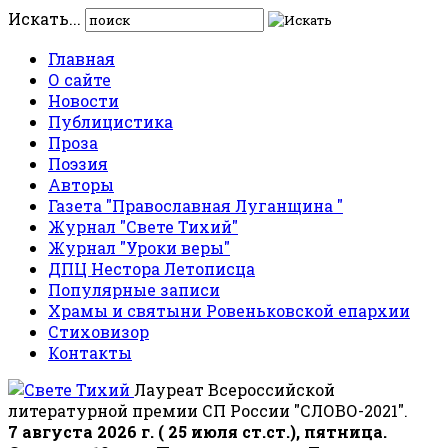
Искать...
Главная
О сайте
Новости
Публицистика
Проза
Поэзия
Авторы
Газета "Православная Луганщина "
Журнал "Свете Тихий"
Журнал "Уроки веры"
ДПЦ Нестора Летописца
Популярные записи
Храмы и святыни Ровеньковской епархии
Стиховизор
Контакты
Лауреат Всероссийской
литературной премии СП России "СЛОВО-2021".
7 августа 2026 г. ( 25 июля ст.ст.), пятница.