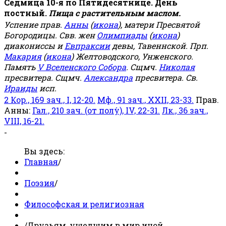
Седмица 10-я по Пятидесятнице. День
постный.
Пища с растительным маслом.
Успение прав.
Анны
(
икона
), матери Пресвятой
Богородицы. Свв. жен
Олимпиады
(
икона
)
диакониссы и
Евпраксии
девы, Тавеннской. Прп.
Макария
(
икона
) Желтоводского, Унженского.
Память
V Вселенского Собора
. Сщмч.
Николая
пресвитера. Сщмч.
Александра
пресвитера. Св.
Ираиды
исп.
2 Кор., 169 зач., I, 12-20.
Мф., 91 зач., XXII, 23-33.
Прав.
Анны:
Гал., 210 зач. (от полу́), IV, 22-31.
Лк., 36 зач.,
VIII, 16-21.
-
Вы здесь:
Главная
/
Поэзия
/
Философская и религиозная
/
Друзьям, ушедшим в мир иной….