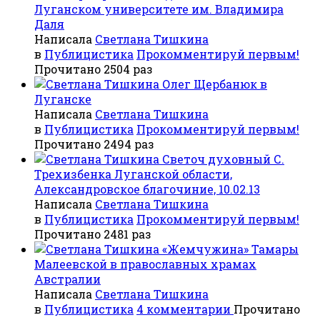
Луганском университете им. Владимира
Даля
Написала
Светлана Тишкина
в
Публицистика
Прокомментируй первым!
Прочитано 2504 раз
Олег Щербанюк в
Луганске
Написала
Светлана Тишкина
в
Публицистика
Прокомментируй первым!
Прочитано 2494 раз
Светоч духовный С.
Трехизбенка Луганской области,
Александровское благочиние, 10.02.13
Написала
Светлана Тишкина
в
Публицистика
Прокомментируй первым!
Прочитано 2481 раз
«Жемчужина» Тамары
Малеевской в православных храмах
Австралии
Написала
Светлана Тишкина
в
Публицистика
4 комментарии
Прочитано