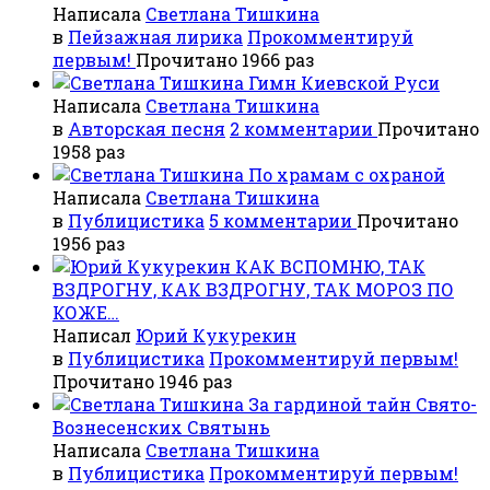
Написала
Светлана Тишкина
в
Пейзажная лирика
Прокомментируй
первым!
Прочитано 1966 раз
Гимн Киевской Руси
Написала
Светлана Тишкина
в
Авторская песня
2 комментарии
Прочитано
1958 раз
По храмам с охраной
Написала
Светлана Тишкина
в
Публицистика
5 комментарии
Прочитано
1956 раз
КАК ВСПОМНЮ, ТАК
ВЗДРОГНУ, КАК ВЗДРОГНУ, ТАК МОРОЗ ПО
КОЖЕ…
Написал
Юрий Кукурекин
в
Публицистика
Прокомментируй первым!
Прочитано 1946 раз
За гардиной тайн Свято-
Вознесенских Святынь
Написала
Светлана Тишкина
в
Публицистика
Прокомментируй первым!