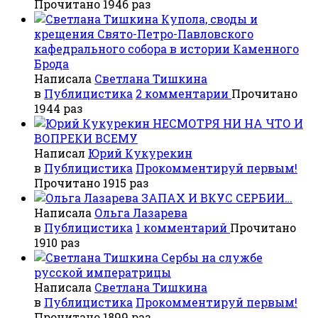
Прочитано 1946 раз
Купола, своды и
крещения Свято-Петро-Павловского
кафедрального собора в истории Каменного
Брода
Написала
Светлана Тишкина
в
Публицистика
2 комментарии
Прочитано
1944 раз
НЕСМОТРЯ НИ НА ЧТО И
ВОПРЕКИ ВСЕМУ
Написал
Юрий Кукурекин
в
Публицистика
Прокомментируй первым!
Прочитано 1915 раз
ЗАПАХ И ВКУС СЕРБИИ…
Написала
Ольга Лазарева
в
Публицистика
1 комментарий
Прочитано
1910 раз
Сербы на службе
русской императрицы
Написала
Светлана Тишкина
в
Публицистика
Прокомментируй первым!
Прочитано 1899 раз