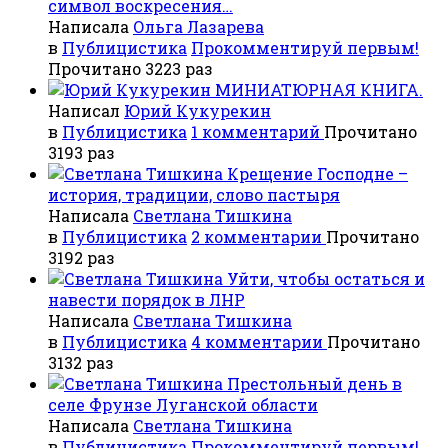
символ воскресения…
Написала
Ольга Лазарева
в
Публицистика
Прокомментируй первым!
Прочитано 3223 раз
МИНИАТЮРНАЯ КНИГА.
Написал
Юрий Кукурекин
в
Публицистика
1 комментарий
Прочитано
3193 раз
Крещение Господне –
история, традиции, слово пастыря
Написала
Светлана Тишкина
в
Публицистика
2 комментарии
Прочитано
3192 раз
Уйти, чтобы остаться и
навести порядок в ЛНР
Написала
Светлана Тишкина
в
Публицистика
4 комментарии
Прочитано
3132 раз
Престольный день в
селе Фрунзе Луганской области
Написала
Светлана Тишкина
в
Публицистика
Прокомментируй первым!