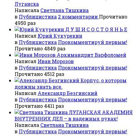
Луганска
Написала
Светлана Тишкина
в
Публицистика
2 комментарии
Прочитано
4950 раз
Д У Ш И С О С Т О Я Н Ь Е
Написал
Юрий Кукурекин
в
Публицистика
Прокомментируй первым!
Прочитано 4849 раз
Архимандрит Варфоломей
Написал
Иван Морозов
в
Публицистика
Прокомментируй первым!
Прочитано 4512 раз
Корпус, о котором
должны знать все.
Написал
Александр Безгинский
в
Публицистика
Прокомментируй первым!
Прочитано 4411 раз
ЛУГАНСКАЯ АКАДЕМИЯ
ВНУТРЕННИХ ДЕЛ – в надежных руках!
Написала
Светлана Тишкина
в
Публицистика
Прокомментируй первым!