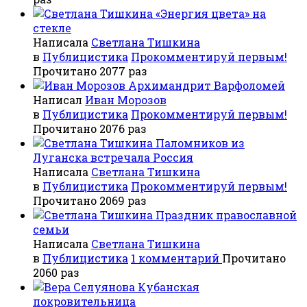
«Энергия цвета» на
стекле
Написала
Светлана Тишкина
в
Публицистика
Прокомментируй первым!
Прочитано 2077 раз
Архимандрит Варфоломей
Написал
Иван Морозов
в
Публицистика
Прокомментируй первым!
Прочитано 2076 раз
Паломников из
Луганска встречала Россия
Написала
Светлана Тишкина
в
Публицистика
Прокомментируй первым!
Прочитано 2069 раз
Праздник православной
семьи
Написала
Светлана Тишкина
в
Публицистика
1 комментарий
Прочитано
2060 раз
Кубанская
покровительница