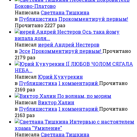
Боково-Платово
Написала
Светлана Тишкина
в
Публицистика
Прокомментируй первым!
Прочитано 2227 раз
Ось така йому
випала доля...
Написал
иерей Андрей Нестеров
в
Эссе
Прокомментируй первым!
Прочитано
2179 раз
ІЇ ЛЮБОВ ЧОЛОМ СЯГАЛА
НЕБА…
Написал
Юрий Кукурекин
в
Публицистика
1 комментарий
Прочитано
2169 раз
По волнам, по морям
Написал
Виктор Халин
в
Публицистика
1 комментарий
Прочитано
2163 раз
Интервью с настоятелем
храма "Умиление"
Написала
Светлана Тишкина