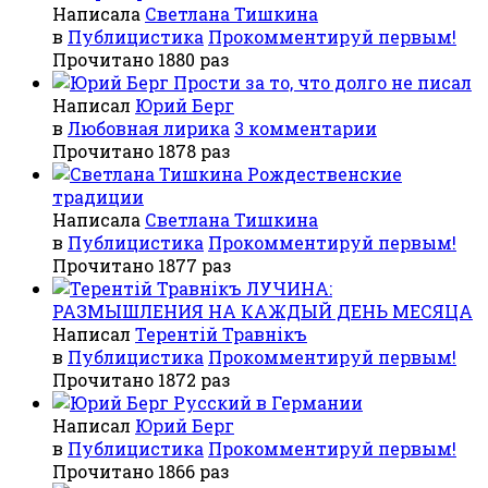
Написала
Светлана Тишкина
в
Публицистика
Прокомментируй первым!
Прочитано 1880 раз
Прости за то, что долго не писал
Написал
Юрий Берг
в
Любовная лирика
3 комментарии
Прочитано 1878 раз
Рождественские
традиции
Написала
Светлана Тишкина
в
Публицистика
Прокомментируй первым!
Прочитано 1877 раз
ЛУЧИНА:
РАЗМЫШЛЕНИЯ НА КАЖДЫЙ ДЕНЬ МЕСЯЦА
Написал
Терентiй Травнiкъ
в
Публицистика
Прокомментируй первым!
Прочитано 1872 раз
Русский в Германии
Написал
Юрий Берг
в
Публицистика
Прокомментируй первым!
Прочитано 1866 раз