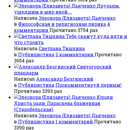
Друзьям,
ушедшим в мир иной….
Написала
Элеонора (Елизавета) Дьяченко
в
Философская и религиозная лирика
4
комментарии
Прочитано 3754 раз
Тебе скажут куда идти и
что строить
Написала
Светлана Тишкина
в
Публицистика
2 комментарии
Прочитано
3654 раз
Святогорский
плацдарм
Написал
Александр Безгинский
в
Публицистика
Прокомментируй первым!
Прочитано 3393 раз
Юроди
Христа ради: Параскева блаженная
(Старобельская)
Написала
Элеонора (Елизавета) Дьяченко
в
Публицистика
1 комментарий
Прочитано
3390 раз