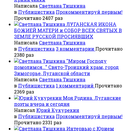
Написала
Светлана Тишкина
в
Публицистика
Прокомментируй первым!
Прочитано 2407 раз
ЛУГАНСКАЯ ИКОНА
БОЖИЕЙ МАТЕРИ и СОБОР ВСЕХ СВЯТЫХ В
ЗЕМЛЕ РУССКОЙ ПРОСИЯВШИХ
Написала
Светлана Тишкина
в
Публицистика
3 комментарии
Прочитано
2380 раз
"Миром Господу
помолимся…" Свято-Троицкий храм, город
Зимогорье, Луганской области
Написала
Светлана Тишкина
в
Публицистика
1 комментарий
Прочитано
2369 раз
Моя Родина. Луганские
поэты вчера и сегодня
Написал
Юрий Кукурекин
в
Публицистика
Прокомментируй первым!
Прочитано 2331 раз
Интервью с Юрием