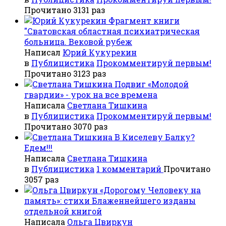
Прочитано 3131 раз
Фрагмент книги
"Сватовская областная психиатрическая
больница. Вековой рубеж
Написал
Юрий Кукурекин
в
Публицистика
Прокомментируй первым!
Прочитано 3123 раз
Подвиг «Молодой
гвардии» - урок на все времена
Написала
Светлана Тишкина
в
Публицистика
Прокомментируй первым!
Прочитано 3070 раз
В Киселеву Балку?
Едем!!!
Написала
Светлана Тишкина
в
Публицистика
1 комментарий
Прочитано
3057 раз
«Дорогому Человеку на
память»: стихи Блаженнейшего изданы
отдельной книгой
Написала
Ольга Цвиркун