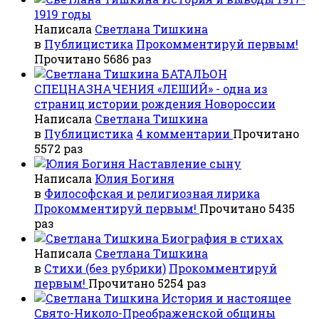
1919 годы
Написала
Светлана Тишкина
в
Публицистика
Прокомментируй первым!
Прочитано 5686 раз
БАТАЛЬОН
СПЕЦНАЗНАЧЕНИЯ «ЛЕШИЙ» - одна из
страниц истории рождения Новороссии
Написала
Светлана Тишкина
в
Публицистика
4 комментарии
Прочитано
5572 раз
Наставление сыну
Написала
Юлия Богиня
в
Философская и религиозная лирика
Прокомментируй первым!
Прочитано 5435
раз
Биография в стихах
Написала
Светлана Тишкина
в
Стихи (без рубрики)
Прокомментируй
первым!
Прочитано 5254 раз
История и настоящее
Свято-Николо-Преображенской общины