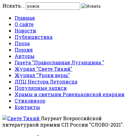
Искать...
Главная
О сайте
Новости
Публицистика
Проза
Поэзия
Авторы
Газета "Православная Луганщина "
Журнал "Свете Тихий"
Журнал "Уроки веры"
ДПЦ Нестора Летописца
Популярные записи
Храмы и святыни Ровеньковской епархии
Стиховизор
Контакты
Лауреат Всероссийской
литературной премии СП России "СЛОВО-2021".