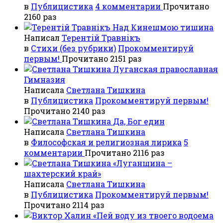
в
Публицистика
4 комментарии
Прочитано
2160 раз
Над Кинешмою тишина
Написал
Терентiй Травнiкъ
в
Стихи (без рубрики)
Прокомментируй
первым!
Прочитано 2151 раз
Луганская православная
Гимназия
Написала
Светлана Тишкина
в
Публицистика
Прокомментируй первым!
Прочитано 2140 раз
Да, Бог един
Написала
Светлана Тишкина
в
Философская и религиозная лирика
5
комментарии
Прочитано 2116 раз
«Луганщина –
шахтерский край»
Написала
Светлана Тишкина
в
Публицистика
Прокомментируй первым!
Прочитано 2114 раз
«Пей воду из твоего водоема