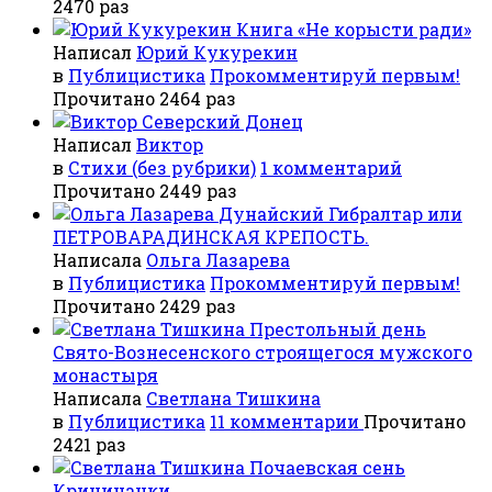
2470 раз
Книга «Не корысти ради»
Написал
Юрий Кукурекин
в
Публицистика
Прокомментируй первым!
Прочитано 2464 раз
Северский Донец
Написал
Виктор
в
Стихи (без рубрики)
1 комментарий
Прочитано 2449 раз
Дунайский Гибралтар или
ПЕТРОВАРАДИНСКАЯ КРЕПОСТЬ.
Написала
Ольга Лазарева
в
Публицистика
Прокомментируй первым!
Прочитано 2429 раз
Престольный день
Свято-Вознесенского строящегося мужского
монастыря
Написала
Светлана Тишкина
в
Публицистика
11 комментарии
Прочитано
2421 раз
Почаевская сень
Криничанки