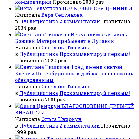
комментарий
Прочитано 2038 раз
ПОЛКОВЫЕ СВЯЩЕННИКИ
Написала
Вера Селуянова
в
Публицистика
2 комментарии
Прочитано
2034 раз
Иерусалимская икона
Божией Матери прибывает в Луганск
Написала
Светлана Тишкина
в
Публицистика
Прокомментируй первым!
Прочитано 2029 раз
Фонд имени святой
Ксении Петербургской и добрая воля помочь
обездоленным
Написала
Светлана Тишкина
в
Публицистика
Прокомментируй первым!
Прочитано 2001 раз
БЛАГОСЛОВЕНИЕ ДРЕВНЕЙ
ВИЗАНТИИ
Написала
Ольга Цвиркун
в
Публицистика
2 комментарии
Прочитано
1999 раз
Народные ремёсла и