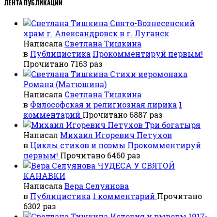
ЛЕНТА ПУБЛИКАЦИЙ
Свято-Вознесенский
храм г. Александровск в г. Луганск
Написала
Светлана Тишкина
в
Публицистика
Прокомментируй первым!
Прочитано 7163 раз
Стихи иеромонаха
Романа (Матюшина)
Написала
Светлана Тишкина
в
Философская и религиозная лирика
1
комментарий
Прочитано 6887 раз
Три богатыря
Написал
Михаил Игоревич Петухов
в
Циклы стихов и поэмы
Прокомментируй
первым!
Прочитано 6460 раз
ЧУДЕСА У СВЯТОЙ
КАНАВКИ
Написала
Вера Селуянова
в
Публицистика
1 комментарий
Прочитано
6302 раз
История и выводы 1917-