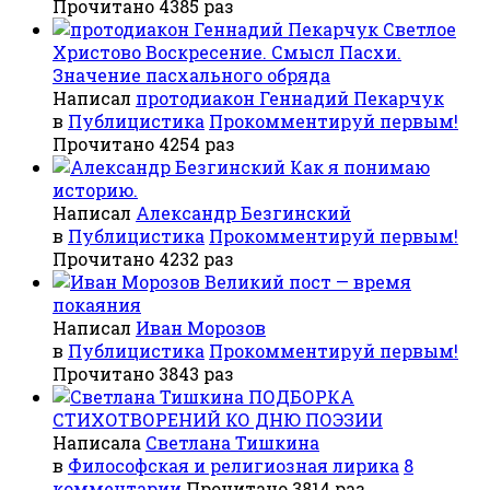
Прочитано 4385 раз
Светлое
Христово Воскресение. Смысл Пасхи.
Значение пасхального обряда
Написал
протодиакон Геннадий Пекарчук
в
Публицистика
Прокомментируй первым!
Прочитано 4254 раз
Как я понимаю
историю.
Написал
Александр Безгинский
в
Публицистика
Прокомментируй первым!
Прочитано 4232 раз
Великий пост — время
покаяния
Написал
Иван Морозов
в
Публицистика
Прокомментируй первым!
Прочитано 3843 раз
ПОДБОРКА
СТИХОТВОРЕНИЙ КО ДНЮ ПОЭЗИИ
Написала
Светлана Тишкина
в
Философская и религиозная лирика
8
комментарии
Прочитано 3814 раз