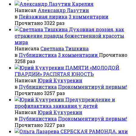
Карелия
Написал
Александр Лазутин
в
Пейзажная лирика
3 комментарии
Прочитано 3322 раз
Духовная поэзия, как
отражение правды божественной красоты
мира
Написала
Светлана Тишкина
в
Публицистика
3 комментарии
Прочитано
3258 раз
ПАМЯТИ «МОЛОДОЙ
ГВАРДИИ» РАСПЯТАЯ ЮНОСТЬ
Написал
Юрий Кукурекин
в
Публицистика
Прокомментируй первым!
Прочитано 3257 раз
Предупреждение и
профилактика заикания у детей
Написал
Юрий Кукурекин
в
Публицистика
Прокомментируй первым!
Прочитано 3227 раз
СЕРБСКАЯ РАМОНДА, или