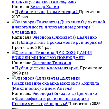
и текущую из твоего колодезя»
Написал
Виктор Халин
в
Публицистика
1 комментарий
Прочитано
2107 раз
О духовной
диалогичности и эпохальном докторе
Луганщины
Написала
Элеонора (Елизавета) Дьяченко
в
Публицистика
Прокомментируй первым!
Прочитано 2104 раз
ДУХ СОЗИДАНИЯ
БОЖИЕЙ МИЛОСТЬЮ ПОБЕЖДАЕТ!
Написала
Светлана Тишкина
в
Публицистика
4 комментарии
Прочитано
2099 раз
Поздравление схиархимандрита Кирилла
(Михличенко) с днём Ангела!
Написала
Элеонора (Елизавета) Дьяченко
в
Философская и религиозная лирика
Прокомментируй первым!
Прочитано 2085
раз