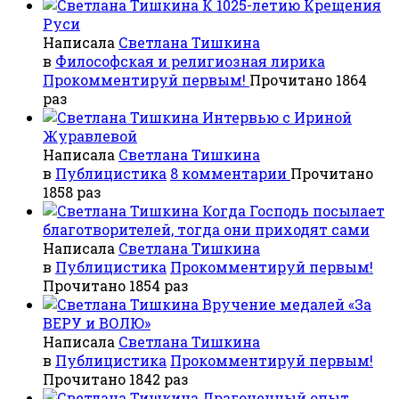
К 1025-летию Крещения
Руси
Написала
Светлана Тишкина
в
Философская и религиозная лирика
Прокомментируй первым!
Прочитано 1864
раз
Интервью с Ириной
Журавлевой
Написала
Светлана Тишкина
в
Публицистика
8 комментарии
Прочитано
1858 раз
Когда Господь посылает
благотворителей, тогда они приходят сами
Написала
Светлана Тишкина
в
Публицистика
Прокомментируй первым!
Прочитано 1854 раз
Вручение медалей «За
ВЕРУ и ВОЛЮ»
Написала
Светлана Тишкина
в
Публицистика
Прокомментируй первым!
Прочитано 1842 раз
Драгоценный опыт