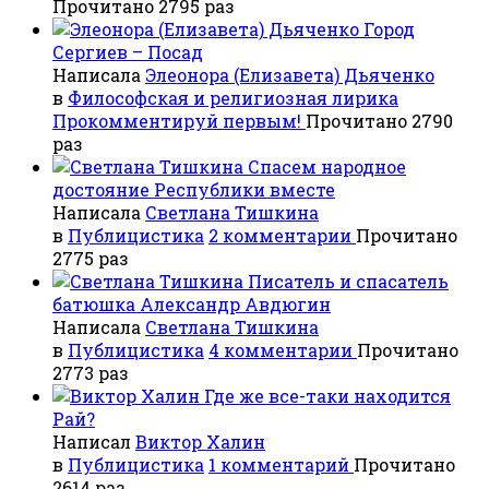
Прочитано 2795 раз
Город
Сергиев – Посад
Написала
Элеонора (Елизавета) Дьяченко
в
Философская и религиозная лирика
Прокомментируй первым!
Прочитано 2790
раз
Спасем народное
достояние Республики вместе
Написала
Светлана Тишкина
в
Публицистика
2 комментарии
Прочитано
2775 раз
Писатель и спасатель
батюшка Александр Авдюгин
Написала
Светлана Тишкина
в
Публицистика
4 комментарии
Прочитано
2773 раз
Где же все-таки находится
Рай?
Написал
Виктор Халин
в
Публицистика
1 комментарий
Прочитано
2614 раз