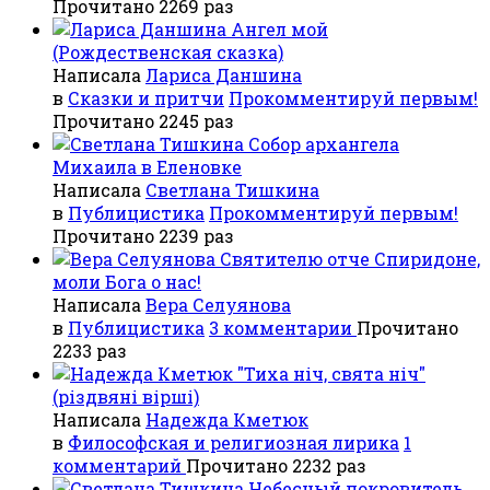
Прочитано 2269 раз
Ангел мой
(Рождественская сказка)
Написала
Лариса Даншина
в
Сказки и притчи
Прокомментируй первым!
Прочитано 2245 раз
Собор архангела
Михаила в Еленовке
Написала
Светлана Тишкина
в
Публицистика
Прокомментируй первым!
Прочитано 2239 раз
Святителю отче Спиридоне,
моли Бога о нас!
Написала
Вера Селуянова
в
Публицистика
3 комментарии
Прочитано
2233 раз
"Тиха ніч, свята ніч"
(різдвяні вірші)
Написала
Надежда Кметюк
в
Философская и религиозная лирика
1
комментарий
Прочитано 2232 раз
Небесный покровитель