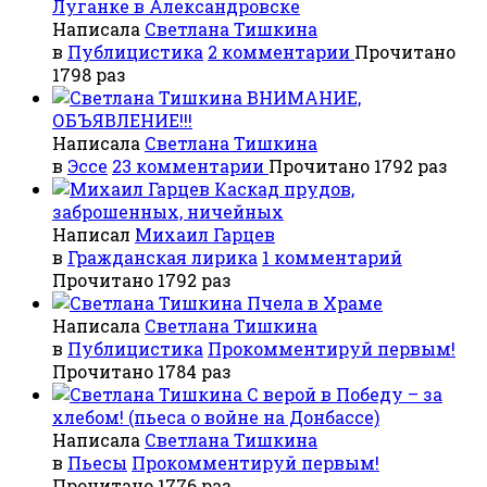
Луганке в Александровске
Написала
Светлана Тишкина
в
Публицистика
2 комментарии
Прочитано
1798 раз
ВНИМАНИЕ,
ОБЪЯВЛЕНИЕ!!!
Написала
Светлана Тишкина
в
Эссе
23 комментарии
Прочитано 1792 раз
Каскад прудов,
заброшенных, ничейных
Написал
Михаил Гарцев
в
Гражданская лирика
1 комментарий
Прочитано 1792 раз
Пчела в Храме
Написала
Светлана Тишкина
в
Публицистика
Прокомментируй первым!
Прочитано 1784 раз
С верой в Победу – за
хлебом! (пьеса о войне на Донбассе)
Написала
Светлана Тишкина
в
Пьесы
Прокомментируй первым!
Прочитано 1776 раз