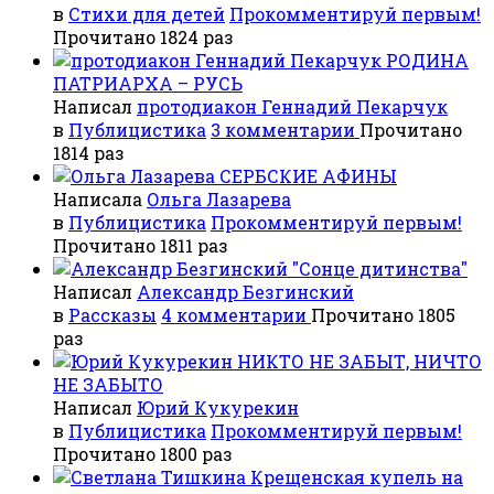
в
Стихи для детей
Прокомментируй первым!
Прочитано 1824 раз
РОДИНА
ПАТРИАРХА – РУСЬ
Написал
протодиакон Геннадий Пекарчук
в
Публицистика
3 комментарии
Прочитано
1814 раз
СЕРБСКИЕ АФИНЫ
Написала
Ольга Лазарева
в
Публицистика
Прокомментируй первым!
Прочитано 1811 раз
"Сонце дитинства"
Написал
Александр Безгинский
в
Рассказы
4 комментарии
Прочитано 1805
раз
НИКТО НЕ ЗАБЫТ, НИЧТО
НЕ ЗАБЫТО
Написал
Юрий Кукурекин
в
Публицистика
Прокомментируй первым!
Прочитано 1800 раз
Крещенская купель на