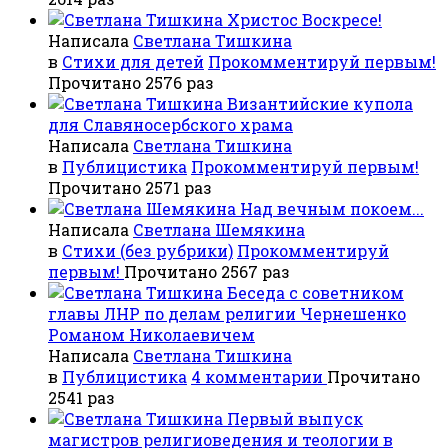
Христос Воскресе!
Написала
Светлана Тишкина
в
Стихи для детей
Прокомментируй первым!
Прочитано 2576 раз
Византийские купола
для Славяносербского храма
Написала
Светлана Тишкина
в
Публицистика
Прокомментируй первым!
Прочитано 2571 раз
Над вечным покоем...
Написала
Светлана Шемякина
в
Стихи (без рубрики)
Прокомментируй
первым!
Прочитано 2567 раз
Беседа с советником
главы ЛНР по делам религии Чернешенко
Романом Николаевичем
Написала
Светлана Тишкина
в
Публицистика
4 комментарии
Прочитано
2541 раз
Первый выпуск
магистров религиоведения и теологии в