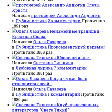
Слезы
Христа
Написал
протоиерей Александр Авдюгин
в
Публицистика
2 комментарии
Прочитано
1891 раз
Неизменные традиции –
Крестная Слава.
Написала
Ольга Лазарева
в
Публицистика
Прокомментируй первым!
Прочитано 1888 раз
Яблоневый цвет
Написала
Светлана Тишкина
в
Любовная лирика
7 комментарии
Прочитано 1881 раз
Когда чужая боль
становится своей…
Написала
Ольга Лазарева
в
Публицистика
1 комментарий
Прочитано
1880 раз
Клуб православных
литераторов "Свете Тихий"