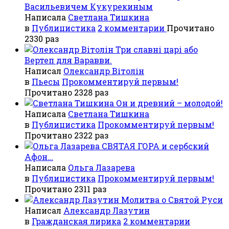
Васильевичем Кукурекиным
Написала
Светлана Тишкина
в
Публицистика
2 комментарии
Прочитано
2330 раз
Три славні царі або
Вертеп для Варавви.
Написал
Олександр Вітолін
в
Пьесы
Прокомментируй первым!
Прочитано 2328 раз
Он и древний – молодой!
Написала
Светлана Тишкина
в
Публицистика
Прокомментируй первым!
Прочитано 2322 раз
СВЯТАЯ ГОРА и сербский
Афон…
Написала
Ольга Лазарева
в
Публицистика
Прокомментируй первым!
Прочитано 2311 раз
Молитва о Святой Руси
Написал
Александр Лазутин
в
Гражданская лирика
2 комментарии