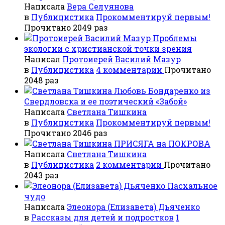
Написала
Вера Селуянова
в
Публицистика
Прокомментируй первым!
Прочитано 2049 раз
Проблемы
экологии с христианской точки зрения
Написал
Протоиерей Василий Мазур
в
Публицистика
4 комментарии
Прочитано
2048 раз
Любовь Бондаренко из
Свердловска и ее поэтический «Забой»
Написала
Светлана Тишкина
в
Публицистика
Прокомментируй первым!
Прочитано 2046 раз
ПРИСЯГА на ПОКРОВА
Написала
Светлана Тишкина
в
Публицистика
2 комментарии
Прочитано
2043 раз
Пасхальное
чудо
Написала
Элеонора (Елизавета) Дьяченко
в
Рассказы для детей и подростков
1