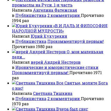
промыслы на Руси. 1-я часть
Написала
Ангелина Фатежская
в
Публицистика
2 комментарии
Прочитано
1994 раз
«В.И.ДАЛЬ И ФИЛОСОФИЯ
НАРОДНОЙ МУДРОСТИ»
Написал
Юрий Кукурекин
в
Публицистика
Прокомментируй первым!
Прочитано 1980 раз
О, моя маленькая
леди...
Написал
иерей Андрей Нестеров
в
Иронические и юмористические стихи
Прокомментируй первым!
Прочитано 1971
раз
Все Святые, молите Бога
о нас!
Написала
Светлана Тишкина
в
Публицистика
2 комментарии
Прочитано
1970 раз
Вчера был снег