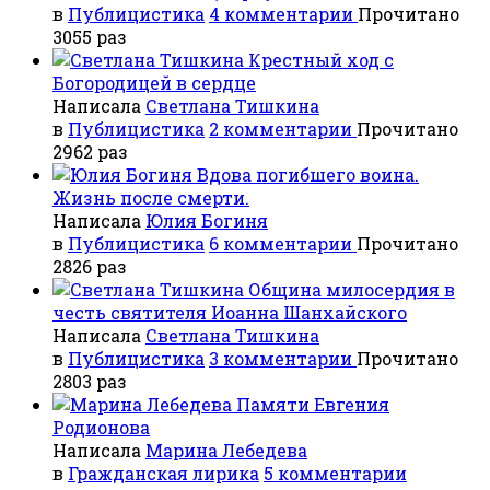
в
Публицистика
4 комментарии
Прочитано
3055 раз
Крестный ход с
Богородицей в сердце
Написала
Светлана Тишкина
в
Публицистика
2 комментарии
Прочитано
2962 раз
Вдова погибшего воина.
Жизнь после смерти.
Написала
Юлия Богиня
в
Публицистика
6 комментарии
Прочитано
2826 раз
Община милосердия в
честь святителя Иоанна Шанхайского
Написала
Светлана Тишкина
в
Публицистика
3 комментарии
Прочитано
2803 раз
Памяти Евгения
Родионова
Написала
Марина Лебедева
в
Гражданская лирика
5 комментарии