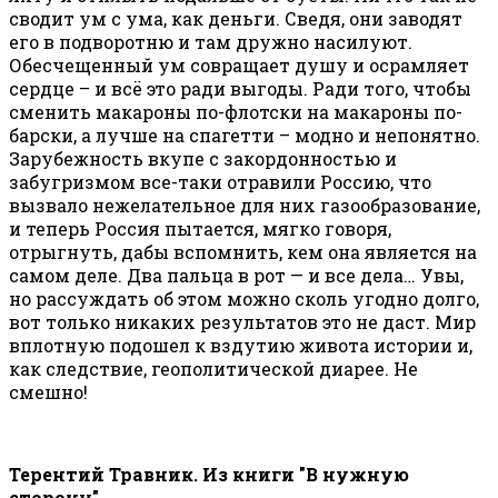
сводит ум с ума, как деньги. Сведя, они заводят
его в подворотню и там дружно насилуют.
Обесчещенный ум совращает душу и осрамляет
сердце – и всё это ради выгоды. Ради того, чтобы
сменить макароны по-флотски на макароны по-
барски, а лучше на спагетти – модно и непонятно.
Зарубежность вкупе с закордонностью и
забугризмом все-таки отравили Россию, что
вызвало нежелательное для них газообразование,
и теперь Россия пытается, мягко говоря,
отрыгнуть, дабы вспомнить, кем она является на
самом деле. Два пальца в рот — и все дела… Увы,
но рассуждать об этом можно сколь угодно долго,
вот только никаких результатов это не даст. Мир
вплотную подошел к вздутию живота истории и,
как следствие, геополитической диарее. Не
смешно!
Терентий Травник. Из книги "В нужную
сторону".