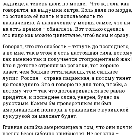
заднице, а теперь дали по морде… Что ж, голь, как
говорится, на выдумки хитра. Коль дали по морде,
то осталось её взять и использовать по
назначению. А назначение у морды самое, что ни
на есть прямое – обнаглеть. Вот только сделать
это надо как можно цивильнее, чтоб всем и сразу.
Говорят, что это слабость – тянуть до последнего,
а по мне, так в этом и есть настоящая сила, потому
как именно так и получается стопроцентный жах!
Кто в детстве стрелял из рогатки, тот хорошо
знает: чем больше оттягиваешь, тем сильнее
лупит. Россия – страна пацанская, а потому тянет
до последнего. Это я говорю не для того, чтобы, а
потому что — так что договариваться всё равно
придётся, и последнее слово, уверен, будет за
русскими. Каким бы проверенным ни был
американский попкорн, в сравнении с кузинской
кукурузой он маловат будет.
Главная ошибка американцев в том, что они почти
всегда безошибочно ошибаются. Не сегодня –