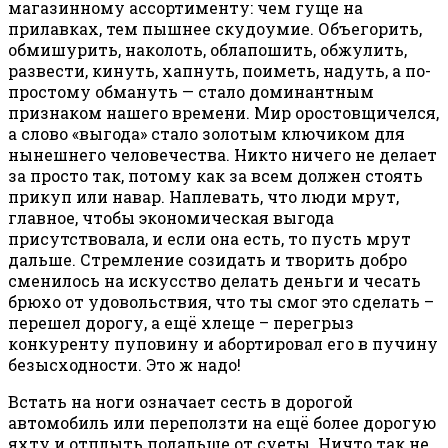
магазинному ассортименту: чем гуще на
прилавках, тем пышнее скудоумие. Объегорить,
обмишурить, наколоть, облапошить, обжулить,
развести, кинуть, хапнуть, поиметь, надуть, а по-
простому обмануть — стало доминантным
признаком нашего времени. Мир оростовщичелся,
а слово «выгода» стало золотым ключиком для
нынешнего человечества. Никто ничего не делает
за просто так, потому как за всем должен стоять
прикуп или навар. Наплевать, что люди мрут,
главное, чтобы экономическая выгода
присутствовала, и если она есть, то пусть мрут
дальше. Стремление созидать и творить добро
сменилось на искусство делать деньги и чесать
брюхо от удовольствия, что ты смог это сделать –
перешел дорогу, а ещё хлеще – перегрыз
конкуренту пуповину и абортировал его в пучину
безысходности. Это ж надо!
Встать на ноги означает сесть в дорогой
автомобиль или переползти на ещё более дорогую
яхту и отплыть подальше от суеты. Ничто так не