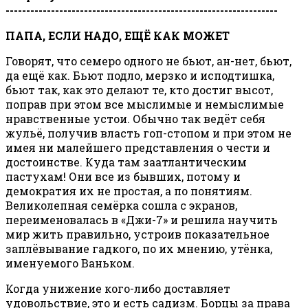
------------------------------------------------------------------
ПАПА, ЕСЛИ НАДО, ЕЩЁ КАК МОЖЕТ
Говорят, что семеро одного не бьют, ан-нет, бьют,
да ещё как. Бьют подло, мерзко и исподтишка,
бьют так, как это делают те, кто достиг высот,
поправ при этом все мыслимые и немыслимые
нравственные устои. Обычно так ведёт себя
жульё, получив власть гоп-стопом и при этом не
имея ни малейшего представления о чести и
достоинстве. Куда там заатлантическим
пастухам! Они все из бывших, потому и
демократия их не простая, а по понятиям.
Великолепная семёрка сошла с экранов,
переименовалась в «Джи-7» и решила научить
мир жить правильно, устроив показательное
заплёвывание гадкого, по их мнению, утёнка,
именуемого Ваньком.
Когда унижение кого-либо доставляет
удовольствие, это и есть садизм. Борцы за права