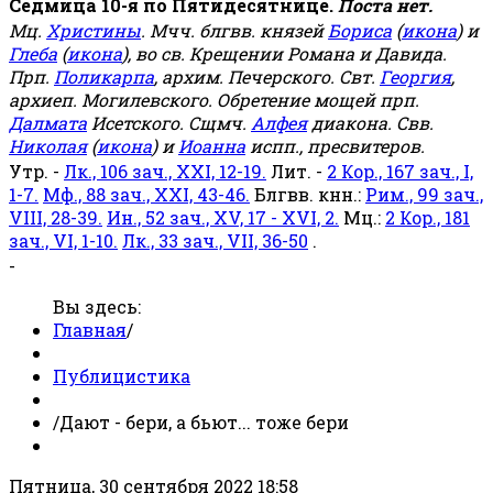
Седмица 10-я по Пятидесятнице.
Поста нет.
Мц.
Христины
. Мчч. блгвв. князей
Бориса
(
икона
) и
Глеба
(
икона
), во св. Крещении Романа и Давида.
Прп.
Поликарпа
, архим. Печерского. Свт.
Георгия
,
архиеп. Могилевского. Обретение мощей прп.
Далмата
Исетского. Сщмч.
Алфея
диакона. Свв.
Николая
(
икона
) и
Иоанна
испп., пресвитеров.
Утр. -
Лк., 106 зач., XXI, 12-19.
Лит. -
2 Кор., 167 зач., I,
1-7.
Мф., 88 зач., XXI, 43-46.
Блгвв. кнн.:
Рим., 99 зач.,
VIII, 28-39.
Ин., 52 зач., XV, 17 - XVI, 2.
Мц.:
2 Кор., 181
зач., VI, 1-10.
Лк., 33 зач., VII, 36-50
.
-
Вы здесь:
Главная
/
Публицистика
/
Дают - бери, а бьют... тоже бери
Пятница, 30 сентября 2022 18:58