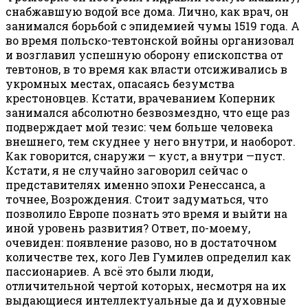
снабжавшую водой все дома. Лично, как врач, он
занимался борьбой с эпидемией чумы 1519 года. А
во время польско-тевтонской войны организовал
и возглавил успешную оборону епископства от
тевтонов, в то время как власти отсиживались в
укромных местах, опасаясь безумства
крестоновцев. Кстати, врачеванием Коперник
занимался абсолютно безвозмездно, что еще раз
подверждает мой тезис: чем больше человека
внешнего, тем скуднее у него внутри, и наоборот.
Как говорится, снаружи — куст, а внутри —пуст.
Кстати, я не случайно заговорил сейчас о
представителях именно эпохи Ренессанса, а
точнее, Возрождения. Стоит задуматься, что
позволило Европе познать это время и выйти на
иной уровень развития? Ответ, по-моему,
очевиден: появление разово, но в достаточном
количестве тех, кого Лев Гумилев определил как
пассионариев. А всё это были люди,
отличительной чертой которых, несмотря на их
выдающиеся интеллектуальные да и духовные