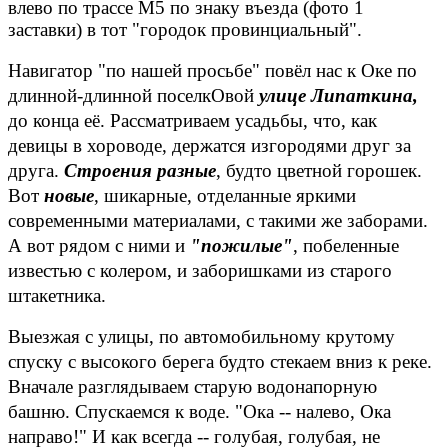
влево по трассе М5 по знаку въезда (фото 1
заставки) в тот "городок провинциальный".
Навигатор "по нашей просьбе" повёл нас к Оке по
длинной-длинной поселкОвой
улице Липаткина,
до конца её. Рассматриваем усадьбы, что, как
девицы в хороводе, держатся изгородями друг за
друга.
Строения разные
, будто цветной горошек.
Вот
новые
, шикарные, отделанные яркими
современными материалами, с такими же заборами.
А вот рядом с ними и
"пожилые"
, побеленные
известью с колером, и заборишками из старого
штакетника.
Выезжая с улицы, по автомобильному крутому
спуску с высокого берега будто стекаем вниз к реке.
Вначале разглядываем старую водонапорную
башню. Спускаемся к воде. "Ока -- налево, Ока
направо!" И как всегда -- голубая, голубая, не