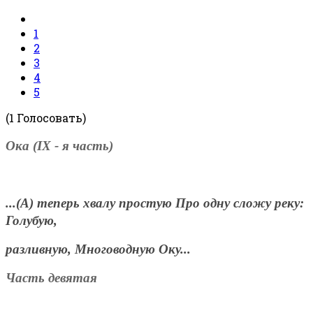
1
2
3
4
5
(1 Голосовать)
Ока (
IX
- я часть)
...(А) теперь хвалу простую Про одну сложу реку:
Голубую,
разливную, Многоводную Оку...
Часть девятая