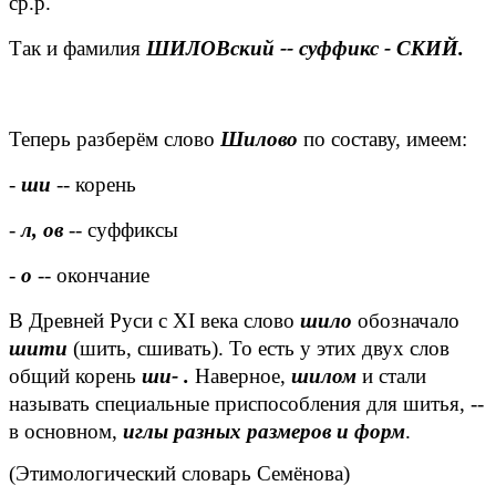
ср.р.
Так и фамилия
ШИЛОВский -- суффикс - СКИЙ.
Теперь разберём слово
Шилово
по составу, имеем:
-
ши
-- корень
-
л, ов
-- суффиксы
-
о
-- окончание
В Древней Руси с
XI
века слово
шило
обозначало
шити
(шить, сшивать). То есть у этих двух слов
общий корень
ши- .
Наверное,
шилом
и стали
называть специальные приспособления для шитья, --
в основном,
иглы разных размеров и форм
.
(Этимологический словарь Семёнова)