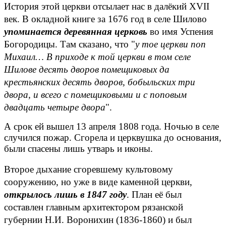
История этой церкви отсылает нас в далёкий
XVII
век. В окладной книге за 1676 год в селе Шилово
упоминается деревянная церковь
во имя Успения
Богородицы. Там сказано, что "
у тое церкви поп
Михаил… В приходе к той церкви в том селе
Шилове десять дворов помещиковых да
крестьянских десять дворов, бобыльских три
двора, и всего с помещиковыми и с поповым
двадцать четыре двора
".
А срок ей вышел 13 апреля 1808 года. Ночью в селе
случился пожар. Сгорела и церквушка до основания,
были спасены лишь утварь и иконы.
Второе дыхание сгоревшему культовому
сооружению, но уже в виде каменной церкви,
открылось лишь в 1847 году
. План её был
составлен главным архитектором рязанской
губернии Н.И. Воронихин (1836-1860) и был