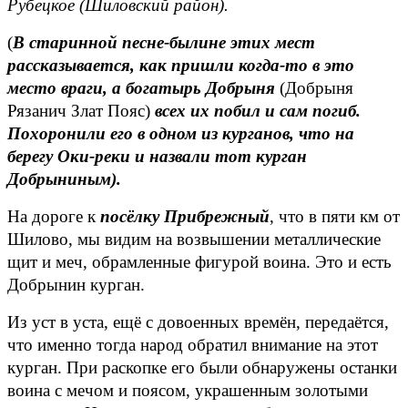
Рубецкое (Шиловский район).
(
В старинной песне-былине этих мест
рассказывается, как пришли когда-то в это
место враги, а богатырь Добрыня
(Добрыня
Рязанич Злат Пояс)
всех их побил и сам погиб.
Похоронили его в одном из курганов, что на
берегу Оки-реки и назвали тот курган
Добрыниным).
На дороге к
посёлку Прибрежный
, что в пяти км от
Шилово, м
ы видим на возвышении металлические
щит и меч, обрамленные фигурой воина. Это и есть
Добрынин курган.
Из уст в уста, ещё с довоенных времён, передаётся,
что именно тогда народ обратил внимание на этот
курган. При раскопке его были обнаружены останки
воина с мечом и поясом, украшенным золотыми