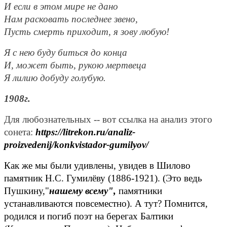
И если в этом мире не дано
Нам расковать последнее звено,
Пусть смерть приходит, я зову любую!
Я с нею буду биться до конца
И, может быть, рукою мертвеца
Я лилию добуду голубую.
1908г.
Для любознательных -- вот ссылка на анализ этого
сонета:
https://litrekon.ru/analiz-
proizvedenij/konkvistador-gumilyov/
Как же мы были удивлены, увидев в Шилово
памятник Н.С. Гумилёву (1886-1921). (Это ведь
Пушкину,"
нашему всему",
памятники
устанавливаются повсеместно). А тут? Помнится,
родился и погиб поэт на берегах Балтики