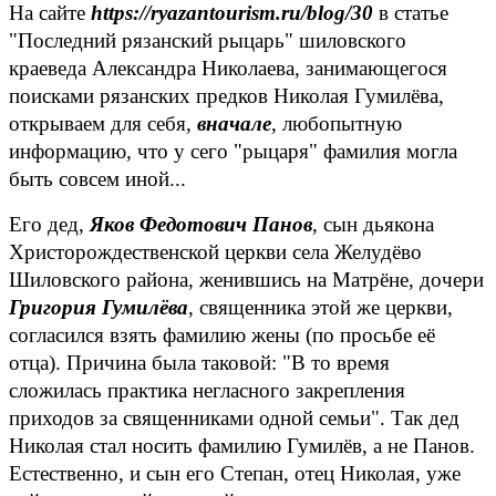
На сайте
https://ryazantourism.ru/blog/30
в статье
"Последний рязанский рыцарь" шиловского
краеведа Александра Николаева, занимающегося
поисками рязанских предков Николая Гумилёва,
открываем для себя,
вначале
, любопытную
информацию, что у сего "рыцаря" фамилия могла
быть совсем иной...
Его дед,
Яков Федотович Панов
, сын дьякона
Христорождественской церкви села Желудёво
Шиловского района, женившись на Матрёне, дочери
Григория Гумилёва
, священника этой же церкви,
согласился взять фамилию жены (по просьбе её
отца).
Причина была таковой: "В то время
сложилась практика негласного закрепления
приходов за священниками одной семьи". Так дед
Николая стал носить фамилию Гумилёв, а не Панов.
Естественно, и сын его Степан, отец Николая, уже