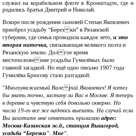
служил на корабельном флоте в Кронштадте, где и
родились братья Дмитрий и Николай.
Вскоре после рождения сыновей Степан Яковлевич
приобрел усадьбу “Березки” в Рязанской
губернии, где семья проводила каждое лето,
и это
вторая ниточка,
связывающая великого поэта и
Рязанскую землю. Долгое время
местоположение усадьбы Гумилёвых было
главной загадкой. Но ещё одно письмо 1907 года
Гумилёва Брюсову стало разгадкой:
"
Многоуважаемый Валерий Яковлевич! Я хотел
бы знать точно, застану ли Вас в Москве. Я теперь
в деревне и чувствую себя довольно скверно. Но
числа 19-го все же надеюсь выехать. На случай если
Вы захотите мне ответить прилагаю
адрес:
Москва-Казанская ж.д., станция Вышгород,
усадьба “Березки
”.
Мне
”.