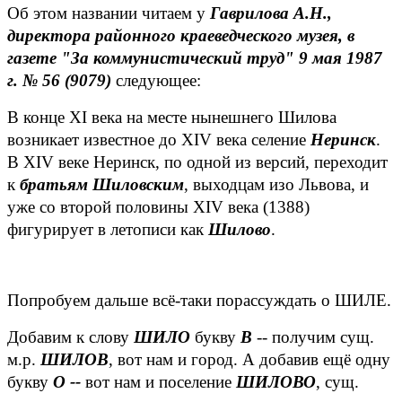
Об этом названии читаем у
Гаврилова А.Н.,
директора районного краеведческого музея, в
газете "За коммунистический труд" 9 мая 1987
г. № 56 (9079)
следующее:
В конце XI века на месте нынешнего Шилова
возникает известное до XIV века селение
Неринск
.
В XIV веке Неринск, по одной из версий, переходит
к
братьям Шиловским
, выходцам изо Львова, и
уже со второй половины XIV века (1388)
фигурирует в летописи как
Шилово
.
Попробуем дальше всё-таки порассуждать о ШИЛЕ.
Добавим к слову
ШИЛО
букву
В
-- получим сущ.
м.р.
ШИЛОВ
, вот нам и город. А добавив ещё одну
букву
О --
вот нам и поселение
ШИЛОВО
, сущ.