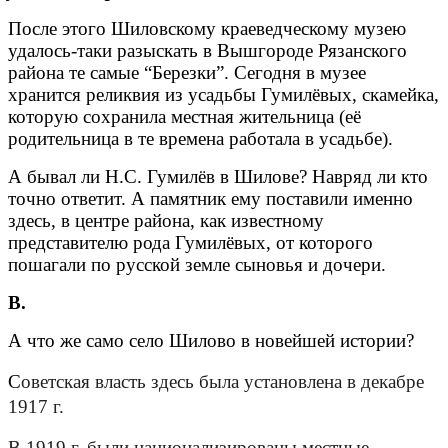
После этого Шиловскому краеведческому музею
удалось-таки разыскать в Вышгороде Рязанского
района те самые “Березки”. Сегодня в музее
хранится реликвия из усадьбы Гумилёвых, скамейка,
которую сохранила местная жительница (её
родительница в те времена работала в усадьбе).
А бывал ли Н.С. Гумилёв в Шилове? Навряд ли кто
точно ответит. А памятник ему поставили именно
здесь, в центре района, как известному
представителю рода Гумилёвых, от которого
пошагали по русской земле сыновья и дочери.
В.
А что же само село Шилово в новейшей истории?
С
оветская власть здесь была установлена в декабре
1917 г.
В 1919 г. были национализированы местные