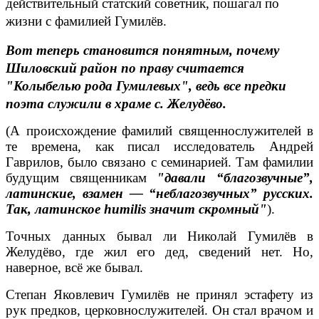
действительный статский советник, пошагал по
жизни с фамилией Гумилёв.
Вот теперь становится понятным, почему
Шиловский район по праву считается
"Колыбелью рода Гумилевых", ведь все предки
поэта служили в храме с. Желудёво.
(А происхождение фамилий священнослужителей в
те времена, как писал исследователь Андрей
Гаврилов, было связано с семинарией. Там фамилии
будущим священникам
"давали “благозвучные”,
латинские, взамен — “неблагозвучных” русских.
Так, латинское humilis значит скромный"
).
Точных данных бывал ли Николай Гумилёв в
Желудёво, где жил его дед, сведений нет. Но,
наверное, всё же бывал.
Степан Яковлевич Гумилёв не принял эстафету из
рук предков, церковнослужителей. Он стал врачом и