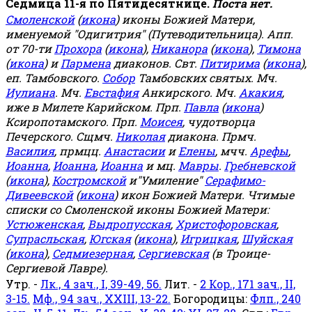
Седмица 11-я по Пятидесятнице.
Поста нет.
Смоленской
(
икона
) иконы Божией Матери,
именуемой "Одигитрия" (Путеводительница). Апп.
от 70-ти
Прохора
(
икона
),
Никанора
(
икона
),
Тимона
(
икона
) и
Пармена
диаконов. Свт.
Питирима
(
икона
),
еп. Тамбовского.
Собор
Тамбовских святых. Мч.
Иулиана
. Мч.
Евстафия
Анкирского. Мч.
Акакия
,
иже в Милете Карийском. Прп.
Павла
(
икона
)
Ксиропотамского. Прп.
Моисея
, чудотворца
Печерского. Сщмч.
Николая
диакона. Прмч.
Василия
, прмцц.
Анастасии
и
Елены
, мчч.
Арефы
,
Иоанна
,
Иоанна
,
Иоанна
и мц.
Мавры
.
Гребневской
(
икона
),
Костромской
и"Умиление"
Серафимо-
Дивеевской
(
икона
) икон Божией Матери. Чтимые
списки со Смоленской иконы Божией Матери:
Устюженская
,
Выдропусская
,
Христофоровская
,
Супрасльская
,
Югская
(
икона
),
Игрицкая
,
Шуйская
(
икона
),
Седмиезерная
,
Сергиевская
(в Троице-
Сергиевой Лавре).
Утр. -
Лк., 4 зач., I, 39-49, 56.
Лит. -
2 Кор., 171 зач., II,
3-15.
Мф., 94 зач., XXIII, 13-22.
Богородицы:
Флп., 240