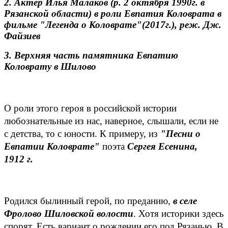
2. Актёр Илья Малаков (р. 2 октября 1990г. в
Рязанской области) в роли Евпатия Коловрата в
фильме "Легенда о Коловрате"(2017г.), реж. Дж.
Файзиев
3. Верхняя часть памятника Евпатию
Коловрату в Шилово
О роли этого героя в российской истории
любознательные из нас, наверное, слышали, если не
с детства, то с юности. К примеру, из
"Песни о
Евпатии Коловрате"
поэта
Сергея Есенина,
1912 г.
Родился былинный герой, по преданию,
в селе
Фролово Шиловской волости
. Хотя историки здесь
спорят. Есть вариант о рождении его под Рязанью. В