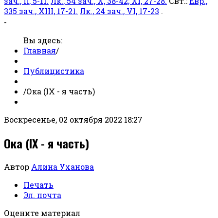
зач., II, 5-11.
Лк., 54 зач., X, 38-42; XI, 27-28.
Свт.:
Евр.,
335 зач., XIII, 17-21.
Лк., 24 зач., VI, 17-23
.
-
Вы здесь:
Главная
/
Публицистика
/
Ока (IX - я часть)
Воскресенье, 02 октября 2022 18:27
Ока (IX - я часть)
Автор
Алина Уханова
Печать
Эл. почта
Оцените материал