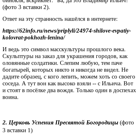
бинокля, вскрикнет: "Ба, да это Владимир Ильич!"
(фото 3 вставки 2).
Ответ на эту странность нашёлся в интернете:
https://62info.ru/news/priplyli/24974-shilove-evpatiy-
kolovrat-pokhozh-lenina/
И ведь это символ масскультуры прошлого века.
Скульптуры на заказ для украшения городов, как
оловянные солдатики. Слепим любую, тем паче
богатырей, которых никто и никогда не видел. Не
дадите образец, с кого лепить, можем хоть со своего
соседа. А тут вон как высоко взяли -- с Ильича. Вот
и стоят в посёлке два вождя. Только один в доспехах
воина.
2. Церковь Успения Пресвятой Богородицы
(фото
3 вставки 1)