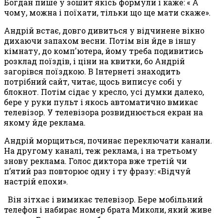
Богдан пише у зошит якісь формули і каже: « А
чому, можна і поїхати, тільки що ще мати скаже».
Андрій встає, довго дивиться у відчинене вікно
дихаючи запахом весни. Потім він йде в іншу
кімнату, до комп'ютера, йому треба подивитись
розклад поїздів, і ціни на квитки, бо Андрій
загорівся поїздкою. В Інтернеті знаходить
потрібний сайт, читає, щось виписує собі у
блокнот. Потім сідає у кресло, усі думки далеко,
бере у руки пульт і якось автоматично вмикає
телевізор. У телевізора розвиднюється екран на
якому йде реклама.
Андрій морщиться, починає переключати канали.
На другому каналі, теж реклама, і на третьому
знову реклама. Голос диктора вже третій чи
п’ятий раз повторює одну і ту фразу: «Відчуй
настрій епохи».
Він зітхає і вимикає телевізор. Бере мобільний
телефон і набирає номер брата Миколи, який живе