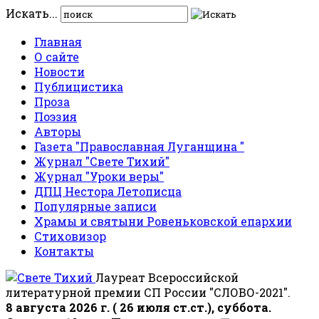
Искать...
Главная
О сайте
Новости
Публицистика
Проза
Поэзия
Авторы
Газета "Православная Луганщина "
Журнал "Свете Тихий"
Журнал "Уроки веры"
ДПЦ Нестора Летописца
Популярные записи
Храмы и святыни Ровеньковской епархии
Стиховизор
Контакты
Лауреат Всероссийской
литературной премии СП России "СЛОВО-2021".
8 августа 2026 г. ( 26 июля ст.ст.), суббота.