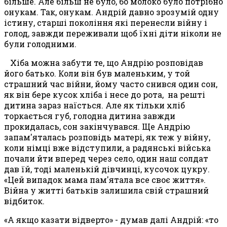
більше. Але більш не було, бо молоко було потрібно
онукам. Так, онукам. Андрій давно зрозумій одну
істину, старші покоління які перенесли війну і
голод, завжди переживали щоб їхні діти ніколи не
були голодними.
Хіба можна забути те
,
що Андрію розповідав
його батько. Коли він був маленьким, у той
страшний час війни, йому часто снився один сон,
як він бере кусок хліба і несе до рота, на решті
дитина зараз
наїсться. Але як тільки хліб
торкається губ, голодна дитина завжди
прокидалась, сон закінчувався
. Ще Андрію
запам'яталась розповідь матері, як теж у війну,
коли німці вже відступили, а радянські війська
почали йти вперед через село, один наш солдат
дав їй, тоді маленькій дівчинці, кусочок цукру.
«Цей випадок мама пам'ятала все своє життя».
Війна у житті батьків залишила свій страшний
відбиток.
«А якщо казати відверто» - думав далі Андрій: «то