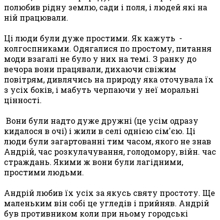
полюбив рідну землю, сади і поля, і людей які на
ній працювали.
Ці люди були дуже простими. Як кажуть -
колгоспниками. Одягалися по простому, питання
моди взагалі не було у них на темі. З ранку до
вечора вони працявали, дихаючи свіжим
повітрям, дивлячись на природу яка оточувала їх
з усіх боків, і мабуть черпаючи у неї моральні
цінності.
Вони були надто дуже дружні (це усім одразу
кидалося в очі) і жили в селі однією сім'єю. Ці
люди були загартованні тим часом, якого не знав
Андрій, час розкулачування, голодомору, війн. час
страждань. Якими ж вони були лагідними,
простими людьми.
Андрій любив їх усіх за якусь святу простоту. Ще
маленьким він собі це угледів і прийняв. Андрій
був противником коли при ньому городські