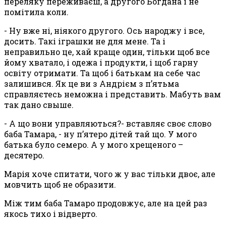
переляку переживаєш, а другого Богдана і не
помітила коли.
- Ну вже ні, ніякого другого. Ось народжу і все,
досить. Такі іграшки не для мене. Та і
неправильно це, хай краще один, тільки щоб все
йому хватало, і одежа і продукти, і щоб гарну
освіту отримати. Та щоб і батькам на себе час
залишився. Як це ви з Андрієм з п’ятьма
справляєтесь неможна і представить. Мабуть вам
так дано св
ы
ше.
- А що вони управляються?- вставляє своє слово
баба Тамара, - ну п’ятеро дітей тай що. У мого
батька було семеро. А у мого хрещеного –
десятеро.
Марія хоче спитати, чого ж у вас тільки двоє, але
мовчить щоб не образити.
Між тим баба Тамаро продовжує, але на цей раз
якось тихо і відверто.