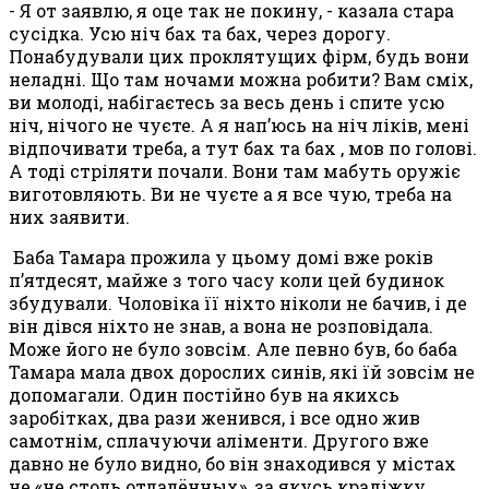
- Я от заявлю, я оце так не покину, - казала стара
сусідка. Усю ніч бах та бах, через дорогу.
Понабудували цих проклятущих фірм, будь вони
неладні. Що там ночами можна робити? Вам сміх,
ви молоді, набігаєтесь за весь день і спите усю
ніч, нічого не чуєте. А я нап’юсь на ніч ліків, мені
відпочивати треба, а тут бах та бах , мов по голові.
А тоді стріляти почали. Вони там мабуть оружіє
виготовляють. Ви не чуєте а я все чую, треба на
них заявити.
Баба Тамара прожила у цьому домі вже років
п’ятдесят, майже з того часу коли цей будинок
збудували. Чоловіка її ніхто ніколи не бачив, і де
він дівся ніхто не знав, а вона не розповідала.
Може його не було зовсім. Але певно був, бо баба
Тамара мала двох дорослих синів, які їй зовсім не
допомагали. Один постійно був на якихсь
заробітках, два рази женився, і все одно жив
самотнім, сплачуючи аліменти. Другого вже
давно не було видно, бо він знаходився у містах
не «не столь отдалённых», за якусь крадіжку.