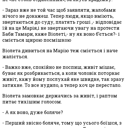
- Зараз вже не той час щоб заявляти, жалобами
нічого не докажеш. Тепер люди, якщо вміють,
звертаються до суду, платять гроші ,- відповідає
їй на це Марія,і не звертаючи увагу на протести
Баби Тамари, каже Віолеті,- ну як воно б’ється?- і
сміється щирою посмішкою
Віолета дивиться на Марію теж сміється і наче
жаліється.
- Важко вже, спокійно не поспиш, живіт мішає,
буває як розбрикається, а коли чоловік поторкає
живіт, кажу йому послухай яке швидке, так зразу
затихне. То все нудило, а тепер хоч це перестало.
Віолета замовкає держачись за живіт, і раптом
питає тихішим голосом.
- А як воно, дуже боляче?
- Перший звісно боляче, тому що усього боїшся, з