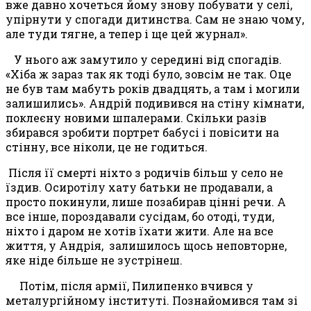
вже давно хочеться йому знову побувати у селі,
упірнути у спогади дитинства. Сам не знаю чому,
але туди тягне, а тепер і ще цей журнал».
У нього аж замутило у середині від спогадів.
«Хіба ж зараз так як тоді було, зовсім не так. Оце
не був там мабуть років двадцять, а там і могили
залишились». Андрій подивився на стіну кімнати,
поклеєну новими шпалерами. Скільки разів
збирався зробити портрет бабусі і повісити на
стінну, все ніколи, це не годиться.
Після її смерті ніхто з родичів більш у село не
їздив. Осиротілу хату батьки не продавали, а
просто покинули, лише позабирав цінні речи. А
все інше, пороздавали сусідам, бо отоді, туди,
ніхто і даром не хотів їхати жити. Але на все
життя, у Андрія, залишилось щось неповторне,
яке ніде більше не зустрінеш.
Потім
,
після армії
,
Пилипенко вчився у
металургійному інституті. Познайомився там зі