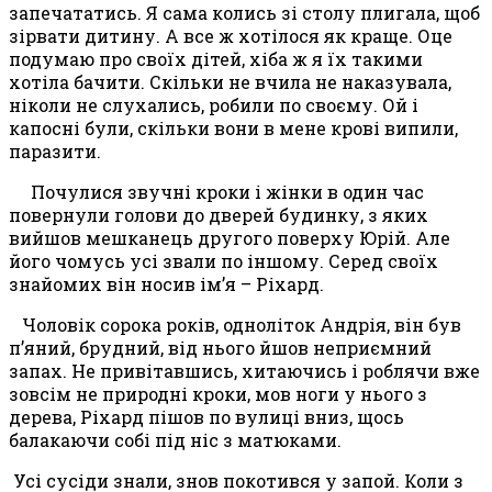
запе
ча
татись. Я сама колись зі столу плигала, щоб
зірвати дитину. А все ж хотілося як краще. Оце
подумаю про своїх дітей, хіба ж я їх такими
хотіла бачити. Скільки не вчила не наказувала,
ніколи не слухались, робили по своєму. Ой і
капосні були, скільки вони в мене крові випили,
паразити.
Почулися звучні кроки і жінки в один час
повернули голови до дверей будинку, з яких
вийшов мешканець другого поверху Юрій. Але
його чомусь усі звали по іншому. Серед своїх
знайомих він носив ім’я – Ріхард.
Чоловік сорока років, одноліток Андрія, він був
п’яний, брудний, від нього йшов неприємний
запах. Не привітавшись, хитаючись і роблячи вже
зовсім не природні кроки, мов ноги у нього з
дерева, Ріхард пішов по вулиці вниз, щось
балакаючи собі під ніс з матюками.
Усі сусіди знали, знов покотився у запой. Коли з