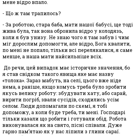
мене відро впало.
- Що ж там трапилось?
- За роботою, стара баба, мати нашої бабусі, ще тоді
жива була, так вона обронила відро у колодязь,
коли я був унизу. Не знаю чого я там забув і чим
міг дорослим допомогти, але відро, Бога хвалити,
по мені не попало, тільки всі перелякалися, я саме
менше, а наша мати найсильніше всіх.
До речи, цей випадок має історичне значення, бо
я став свідком такого явища яке має назву
«толока». Зараз мабуть, на селі, цього вже ніде
нема, а раніше, якщо комусь треба було зробити
якусь велику роботу: збудувати хату, або сарай,
вирити погріб, звали сусідів, сходились усім
селом. Люди допомагали по схемі, я тобі
допоможу, а коли буде треба, ти мені. Господарі
тільки казали що робити і готували обід. Робота
виконувалася як на свято, пісні співали. Дуже
гарно пам’ятаю як у нас ліпили з глини сараї.