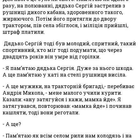
разу, на полюванні, дядько Сергій застрелив з
рушниці дикого кабана, здоровенного такого,
жирнючого. Потім його притягли до двору
трактором, пів села збіглося, і міліція прийшлі,
штраф платили.
Дядько Сергій тоді був молодий, спритний, такий
спортивний, хто міг тоді подумати, що через
двадцять років він умре від горілки.
- Я пам’ятаю дядька Сергія. Дуже за нього шкода.
А ще пам’ятаю у хаті на стелі рушниця висіла.
- А ще мужики, на тракторній бригаді,- перебиває
Андрія Микола, - мене малого учили курити.
Казали: «ану затягуйся і кажи, мамка йде». Я
затягувався, повторював: «мамка йде» і починав
кашляти, тоді вони реготали.
- А ще?
- Пам’ятаю як всім селом рили нам колодязь і на