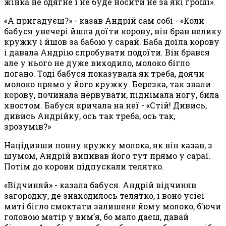
жінка не одягне і не буде носити не за які гроші».
«А пригадуєш?» - казав Андрій сам собі - «Коли
бабуся увечері йшла доїти корову, він брав велику
кружку і йшов за бабою у сарай. Баба доїла корову
і давала Андрію спробувати подоїти. Він брався
але у нього не дуже виходило, молоко бігло
погано. Тоді бабуся показувала як треба, доячи
молоко прямо у його кружку. Березка, так звали
корову, починала нервувати, піднімала ногу, била
хвостом. Бабуся кричала на неї - «Стій! Дивись,
дивись Андрійку, ось так треба, ось так,
зрозумів?»
Націдивши повну кружку молока, як він казав, з
шумом, Андрій випивав його тут прямо у сараї.
Потім до корови підпускали телятко.
«Відчиняй» - казала бабуся. Андрій відчиняв
загородку, де знаходилось телятко, і
воно усієї
миті бігло смоктати залишене йому молоко, б’ючи
головою матір у вим’я, бо мало даєш, давай