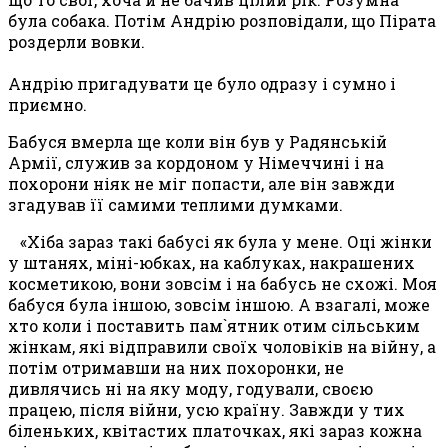
була собака. Потім
Андр
і
ю
розповідали, що Пірата
роздерли вовки.
Андрію пригадувати це було одразу і сумно і
приємно.
Бабуся вмерла ще коли він був у Радянській
Армії, служив за кордоном у Німеччині і на
похорони ніяк не міг попасти, але він завжди
згадував її самими теплими думками.
«Хіба зараз такі бабусі як була у мене. Оці жінки
у штанях, міні-юбках, на каблуках, накрашених
косметикою, вони зовсім і на бабусь не схожі. Моя
бабуся була іншою, зовсім іншою. А взагалі, може
хто коли і поставить пам`ятник отим сільським
жінкам, які відправили своїх чоловіків на війну, а
потім отримавши на них похоронки, не
дивлячись ні на яку моду, годували, своєю
працею, після війни, усю країну. Завжди у тих
біленьких, квітастих платочках, які зараз кожна