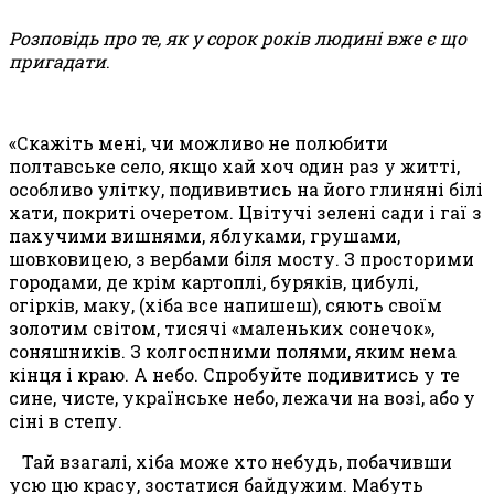
Розповідь про те, як у сорок років людині
вже
є що
пригадати
.
«Скажіть мені, чи можливо не полюбити
полтавське село, якщо хай хо
ч
один раз у житті,
особливо улітку,
подививтись на його
глиняні білі
хати, покриті очеретом. Цвітучі зелені сади і гаї з
пахучими вишнями, яблуками, грушами,
шовковицею, з вербами біля мосту. З просторими
городами, де крім картоплі, буряків, цибулі,
огірків, маку, (хіба все напишеш), сяють своїм
золотим світом
,
тисячі «маленьких сонечок»,
соняшників. З колгоспними полями, яким нема
кінця і краю. А небо. Спробуйте подивитись у те
сине, чисте, українське небо, лежачи на возі, або у
сіні в степу.
Тай взагалі, хіба може
хто небудь
, побачивши
усю цю красу, зостатися байдужим. Мабуть