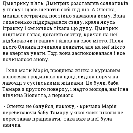
Дмитрику п’ять. Дмитрик розставляв солдатиків
у піску і щось шепотів собі під ніс. А Оленка,
менша сестричка, постійно заважала йому. Вона
тихесенько підкрадалася сзаду, крала якусь
іграшку і сміючись тікала що духу. Дмитрик
піднімав галас, доганяв сестру, кричав на неї
відбираючи іграшку і йшов на своє місто. Після
цього Оленка починала плакати, але на неї ніхто
не звертав уваги. Тоді вона заспокоювалася і все
починалося знову.
Їхня мати Марія, вродлива жінка з курчавим
волоссям і родинкою на щоці, сиділа поруч на
лавочці з сусідськими жінками. Це були, баба
Тамара з другого поверху, і надто молода, вагітна
дівчина Віолетта, з першого.
- Оленка не балуйся, накажу, - кричала Марія
перебиваючи бабу Тамару у якої язик ніколи не
переставав працювати, така вже в неї була
звичка.