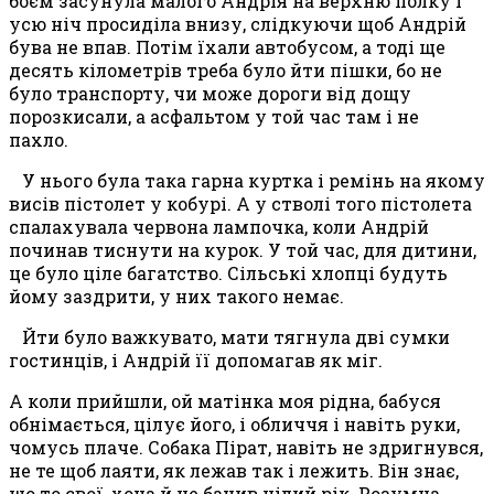
боєм засунула малого Андрія на верхню полку і
усю ніч просиділа внизу, слідкуючи щоб Андрій
бува не впав. Потім їхали автобусом, а тоді ще
десять кілометрів треба було йти пішки, бо не
було транспорту, чи може дороги від дощу
порозкисали, а асфальтом у той час там і не
пахло.
У нього була така гарна куртка і ремінь на якому
висів пістолет у кобурі. А у стволі того пістолета
спалахувала червона лампочка, коли Андрій
починав тиснути на курок. У той час, для дитини,
це було ціле багатство. Сільські хлопці будуть
йому заздрити, у них такого немає.
Йти було важкувато, мати тягнула дві сумки
гостинців, і Андрій її допомагав як міг.
А коли прийшли, ой матінка моя рідна, бабуся
обнімається, цілує його, і обличчя і навіть руки,
чомусь плаче. Собака Пірат, навіть не здригнувся,
не те щоб лаяти, як лежав так і лежить. Він знає
,
що то свої, хоча й не бачив цілий рік. Розумна