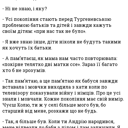
- Ні не знаю, і яку?
- Усі покоління стають перед Тургеневською
проблемою батьків та дітей і завжди кажуть
своїм дітям: «при нас так не було».
-
Я вже знаю інше, діти ніколи не будуть такими
як хочуть їх батьки.
- А пам’ятаєш, як мама нам часто повторювала:
«покірне телятко дві матки ссе». Зараз її багато
хто б не зрозумів.
- Так пам’ятаю, а ще пам’ятаю як бабуся завжди
вставала і мовчки виходила з хати коли по
телевізору показували війну і німців. Про це усі
знали і мовчали. Кожне покоління має свій вимір.
Чуєш Колю, ти ж у селі більше мого був, бо
старший від мене, розкажи що не будь.
- Так, я більше був. Коли ти Андрію народився,
мене відвезли до баби з дідом і там залишили. Я