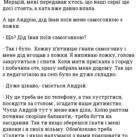
Мерщій, мені передавав хтось, що наші сараї ще
досі стоять, а хата вже давно впала.
А ще Андрію, дід Іван поїв мене самогонкою з
ложки.
- Що? Дід Іван поїв самогонкою?
- Так і було. Кожну п’ятницю гнали самогонку і
мене дід вгощав з ложки. Я випиваю ложку, голова
закрутиться і спати. Коли мати приїхала з городу
і побачила оте, зразу забрала мене додому. Так що
з педагогікою на селі було не дуже складно.
- Дуже цікаво,- сміється Андрій.
- Ну це треба не по телефону, а так зустрітися,
посидіти за столом , згадати наше дитинство.
Чуєш Андрій тут у мене вже діла,- Колю раптом
починає скоріше балакати,- треба бігти на
засідання. Так ти якщо зберешся їхати і мені
дзвони і я своїх візьму. Обов’язково треба
з’їздити, і якщо надумаєш з нами працювати то