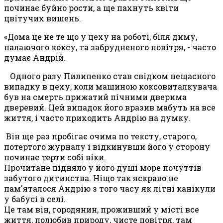
починає буйно рости, а ще пахнуть квіти
цвітучих вишень.
«Дома це не те що у цеху на роботі, біля диму,
палаючого
коксу, та
забрудненого повітря, -
часто
думає Андрій.
О
дного разу Пилипенко став свідком нещасного
випадку в цеху, коли машиною коксовиталкувача
був на смерть прижатий пічними дверима
дверевий. Цей випадок його вразив мабуть на все
життя, і часто приходить Андрію на думку.
Він ще раз пробігає очима по тексту, старого,
потертого журналу і відкинувши його у сторону
починає терти собі віки.
Прочитане підняло у його душі море почуттів
забутого дитинства. Ніщо так яскраво не
пам'яталося Андрію з того часу як літні канікули
у бабусі в селі.
Це там він, городянин, проживший у місті все
життя, полюбив природу, чисте повітря, там