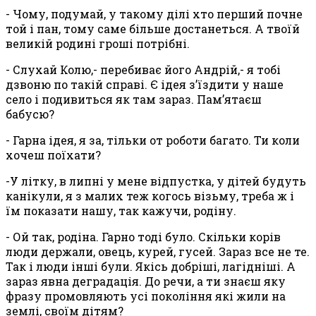
- Чому, подумай, у такому ділі хто перший почне
той і пан, тому саме більше достанеться. А твоїй
великій родині гроші потрібні.
- Слухай Колю,- перебиває його Андрій,- я тобі
дзвоню по такій справі. Є ідея з’їздити у наше
село і подивиться як там зараз. Пам’ятаєш
бабусю?
- Гарна ідея, я за, тільки от роботи багато. Ти коли
хочеш поїхати?
-У літку, в липні у мене відпустка, у дітей будуть
канікули, я з малих теж когось візьму, треба ж і
їм показати нашу, так кажучи, родіну.
- Ой так, родіна. Гарно тоді було. Скільки корів
люди держали, овець, курей, гусей. Зараз все не те.
Так і люди інші були. Якісь добріші, лагідніші. А
зараз явна деградація. До речи, а ти знаєш яку
фразу промовляють усі покоління які жили на
землі, своїм дітям?