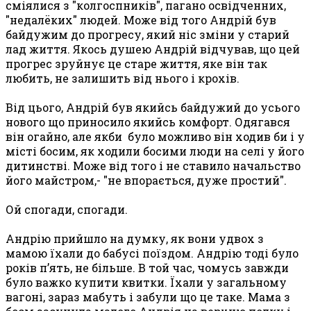
сміялися з "колгоспників", пагано освідченних,
"недалёких" людей. Може від того Андрій був
байдужим до прогресу, який ніс зміни у старий
лад життя. Якось душею Андрій відчував, що цей
прогрес зруйнує це старе життя, яке він так
любить, не залишить від нього і крохів.
Від цього, Андрій був якийсь байдужий до усього
нового що приносило якийсь комфорт. Одягався
він огайно, але якби було можливо він ходив би і у
місті босим, як ходили босими люди на селі у його
дитинстві. Може від того і не ставило начальство
його майстром,- "не впорається, дуже простий".
Ой спогади, спогади.
Андрію прийшло на думку
,
як вони удвох з
мамою їхали до бабусі поїздом. Андрію тоді було
років п’ять, не більше. В той час, чомусь завжди
було важко купити квитки. Їхали у загальному
вагоні, зараз мабуть і забули що це таке. Мама з