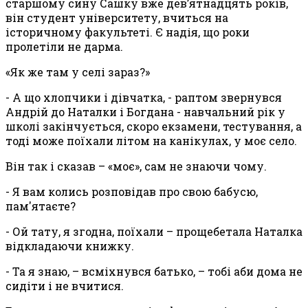
старшому сину Сашку вже дев’ятнадцять років,
він студент університету, вчиться на
історичному факультеті. Є надія, що роки
пролетіли не дарма.
«Як же там у селі зараз?»
- А що хлопчики і дівчатка, - раптом звернувся
Андрій до Наталки і Богдана - навчальний рік у
школі закінчується, скоро екзамени, тестування, а
тоді може поїхали літом на канікулах, у моє село.
Він так і сказав – «моє», сам не знаючи чому.
- Я вам колись розповідав про свою бабусю,
пам'ятаєте?
- Ой тату, я згодна, поїхали – прощебетала Наталка
відкладаючи книжку.
- Та я знаю, – всміхнувся батько, – тобі аби дома не
сидіти і не вчитися.