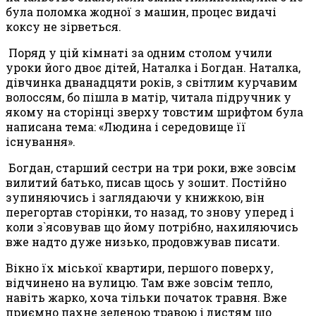
була поломка жодної з машин, процес видачі
коксу не зірветься.
Поряд у цій кімнаті за одним столом учили
уроки його двоє дітей, Наталка і Богдан. Наталка,
дівчинка дванадцяти років, з світлим курчавим
волоссям, бо пішла в матір, читала підручник у
якому на сторінці зверху товстим шрифтом була
написана тема: «Людина і середовище її
існування».
Богдан, старший сестри на три роки, вже зовсім
вилитий батько, писав щось у зошит. Постійно
зупиняючись і заглядаючи у книжкою, він
перегортав сторінки, то назад, то знову уперед і
коли з`ясовував що йому потрібно, нахиляючись
вже надто дуже низько, продовжував писати.
Вікно їх міської квартири, першого поверху,
відчинено на вулицю. Там вже зовсім тепло,
навіть жарко, хоча тільки початок травня. Вже
приємно пахне зеленою травою і листям що