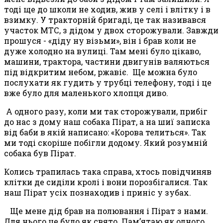
тоді ще до школи не ходив, жив у селі і влітку і в
взимку. У тракторній бригаді
, це так називався
участок МТС, з дідом у двох сторожували. Завжди
прошуся - «діду ну візьми», він і брав коли не
дуже холодно на вулиці. Там мені було цікаво,
машини, трактора, частини двигунів валяються
під відкритим небом, ржавіє. Ще можна було
послухати як гудить у трубці телефону, тоді і це
вже було для маленького хлопця диво.
А одного разу, коли ми так сторожували, прибіг
до нас з дому наш собака Пірат, а на шиї записка
від баби в якій написано: «Корова телиться». Так
ми тоді скоріше побігли додому. Який розумній
собака був Пірат.
Колись трапилась така справа, хтось повідчиняв
клітки де сиділи кролі і вони порозбігалися. Так
наш Пірат усіх познаходив і приніс у зубах.
Ще мене дід брав на полювання і Пірат з нами.
Для нього це було як свято. Пам’ятаю як одного