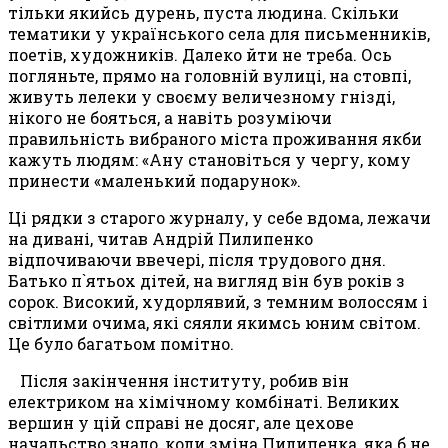
тільки якийсь дурень, пуста людина. Скільки
тематики у українського села для письменників,
поетів, художників. Далеко йти не треба. Ось
погляньте, прямо на головній вулиці, на стовпі,
живуть лелеки у своєму величезному гнізді,
нікого не бояться, а навіть розуміючи
правильність вибраного міста проживання якби
кажуть людям: «Ану становіться у чергу, кому
принести «маленький подарунок».
Ці рядки з старого журналу, у себе вдома, лежачи
на дивані, читав Андрій Пилипенко
відпочиваючи ввечері, після трудового дня.
Батько п`ятьох дітей, на вигляд він був років з
сорок. Високий, худорлявий, з темним волоссям і
світлими очима, які сяяли якимсь юним світом.
Це було багатьом помітно.
Після закінчення інституту, робив він
електриком на хімічному комбінаті. Великих
вершин у цій справі не досяг, але цехове
начальство знало, коли зміна Пилипенка, яка б не