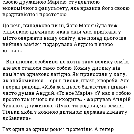
своєю дружиною Марією, студенткою
экономічного
факультету, яка вразила його своєю
вродливістю і простотою.
До речі, випадково чи ні, його Марія була теж
сільською дівчиною, яка в свій час, приїхала у
місто одержати вищу освіту, але понад цього ще
вийшла заміж і подарувала Андрію п'ятеро
діточок.
Він ніколи, особливо, не хотів таку велику сім`ю,
але все сталося само-собою. Кожну дитину він
пам’ятав однаково лагідно. Як приносили у хату,
як знайомилися. Перші писки, плачі, хвороби. Але
і перші радощі. «Хіба ж я цього багатства гідний»,
часто думав Андрій. «То все Марія». «У нас з тобою
просто так нічого не виходить» - жартував Андрій
бувало з дружиною. «Дуже ти родюча, як земля.
Тільки якби з кожною дитиною держава кімнату
добавляла».
Так один за одним роки і пролетіли. А тепер