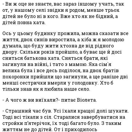
- Ви ж оце не знаєте, вас зараз іншому учать, так
от, у нашому селі звідки я родом, менше трьох
дітей не було ні в кого. Вже хто як не бідний, а
дітей повна хата.
Ось у цьому будинку прожила, можна сказати все
життя, двох синів виростила, а хіба ж я молодою
думала, що буду жити хтозна де від рідного
двору. Скільки років пройшло, а буває ще й досі
сниться батькова хата. Сняться брати, які
загинули на війні, і тато з мамою. Яка сім`я
велика була і все десь поділося, на двох братів
похоронки прийшли що загинули, а ще раніше дві
менші сестрички вмерли у голодовку. Хто б
тільки знав як я любила наше село.
- А чого ж ви виїхали?- питає Віолета.
- Страшний час був. Усі їхали кращої долі шукати.
Тоді всі тікали з сіл. Старалися завербуватися на
стройки п’ятерічок, їх тоді багато було. З таким
життям не до дітей. От і приходилось