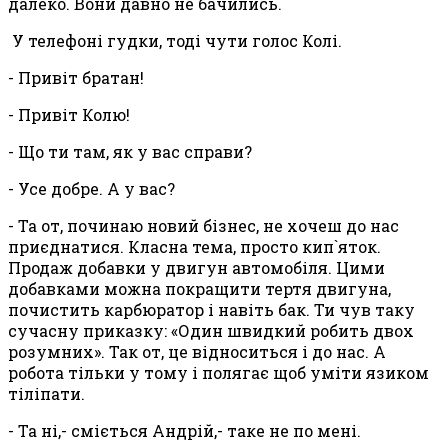
далеко. Вони давно не бачились.
У телефоні гудки, тоді чути голос Колі.
- Привіт братан!
- Привіт Колю!
- Що ти там, як у вас справи?
- Усе добре. А у вас?
- Та от, починаю новий бізнес, не хочеш до нас
приєднатися. Класна тема, просто кип`яток.
Продаж добавки у двигун автомобіля. Цими
добавками можна покращити тертя двигуна,
почистить карбюратор і навіть бак. Ти чув таку
сучасну приказку: «Один швидкий робить двох
розумних». Так от, це відноситься і до нас. А
робота тільки у тому і полягає щоб уміти язиком
тіліпати.
- Та ні,- сміється Андрій,- таке не по мені.