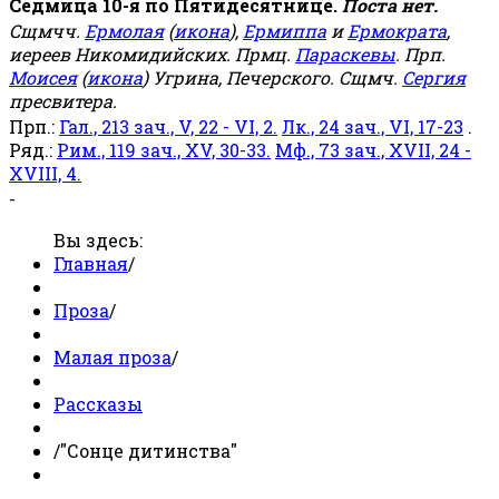
Седмица 10-я по Пятидесятнице.
Поста нет.
Сщмчч.
Ермолая
(
икона
),
Ермиппа
и
Ермократа
,
иереев Никомидийских. Прмц.
Параскевы
. Прп.
Моисея
(
икона
) Угрина, Печерского. Сщмч.
Сергия
пресвитера.
Прп.:
Гал., 213 зач., V, 22 - VI, 2.
Лк., 24 зач., VI, 17-23
.
Ряд.:
Рим., 119 зач., XV, 30-33.
Мф., 73 зач., XVII, 24 -
XVIII, 4.
-
Вы здесь:
Главная
/
Проза
/
Малая проза
/
Рассказы
/
"Сонце дитинства"