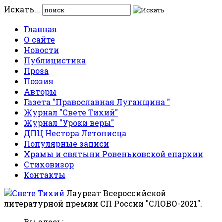
Искать...
Главная
О сайте
Новости
Публицистика
Проза
Поэзия
Авторы
Газета "Православная Луганщина "
Журнал "Свете Тихий"
Журнал "Уроки веры"
ДПЦ Нестора Летописца
Популярные записи
Храмы и святыни Ровеньковской епархии
Стиховизор
Контакты
Лауреат Всероссийской
литературной премии СП России "СЛОВО-2021".
Вы здесь: