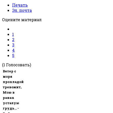
Печать
Эл. почта
Оцените материал
1
2
3
4
5
(1 Голосовать)
Ветер с
моря
прохладой
тревожит,
Мою в
ранах
усталую
грудь... -