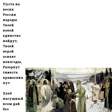
Пусть на
весях
России
народы
Твоей
волей
единство
найдут,
Твоей
верой
осилят
невзгоды,
Разорвут
тяжесть
вражеских
пут.
Хлеб
насущный
всем дай
без