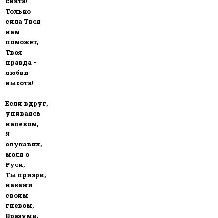
свята!
Только
сила Твоя
нам
поможет,
Твоя
правда -
любви
высота!
Если вдруг,
упиваясь
напевом,
Я
слукавил,
моля о
Руси,
Ты призри,
накажи
своим
гневом,
Вразуми,