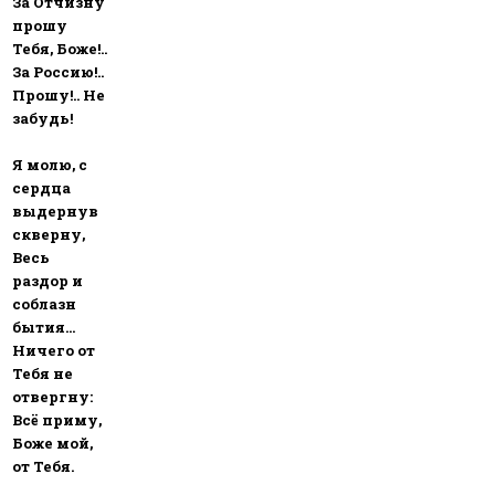
За Отчизну
прошу
Тебя, Боже!..
За Россию!..
Прошу!.. Не
забудь!
Я молю, с
сердца
выдернув
скверну,
Весь
раздор и
соблазн
бытия...
Ничего от
Тебя не
отвергну:
Всё приму,
Боже мой,
от Тебя.