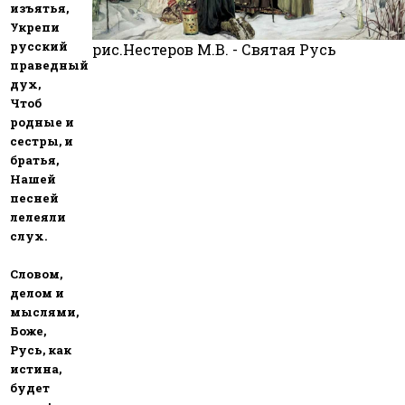
изъятья,
Укрепи
русский
рис.Нестеров М.В. - Святая Русь
праведный
дух,
Чтоб
родные и
сестры, и
братья,
Нашей
песней
лелеяли
слух.
Словом,
делом и
мыслями,
Боже,
Русь, как
истина,
будет