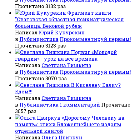
Прочитано 3132 раз
Фрагмент книги
"Сватовская областная психиатрическая
больница. Вековой рубеж
Написал
Юрий Кукурекин
в
Публицистика
Прокомментируй первым!
Прочитано 3123 раз
Подвиг «Молодой
гвардии» - урок на все времена
Написала
Светлана Тишкина
в
Публицистика
Прокомментируй первым!
Прочитано 3070 раз
В Киселеву Балку?
Едем!!!
Написала
Светлана Тишкина
в
Публицистика
1 комментарий
Прочитано
3057 раз
«Дорогому Человеку на
память»: стихи Блаженнейшего изданы
отдельной книгой
Написала
Ольга Цвиркун