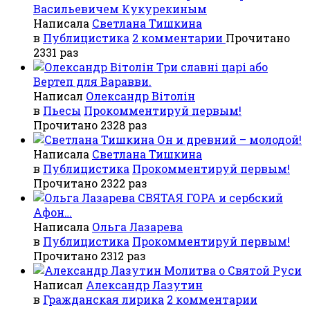
Васильевичем Кукурекиным
Написала
Светлана Тишкина
в
Публицистика
2 комментарии
Прочитано
2331 раз
Три славні царі або
Вертеп для Варавви.
Написал
Олександр Вітолін
в
Пьесы
Прокомментируй первым!
Прочитано 2328 раз
Он и древний – молодой!
Написала
Светлана Тишкина
в
Публицистика
Прокомментируй первым!
Прочитано 2322 раз
СВЯТАЯ ГОРА и сербский
Афон…
Написала
Ольга Лазарева
в
Публицистика
Прокомментируй первым!
Прочитано 2312 раз
Молитва о Святой Руси
Написал
Александр Лазутин
в
Гражданская лирика
2 комментарии