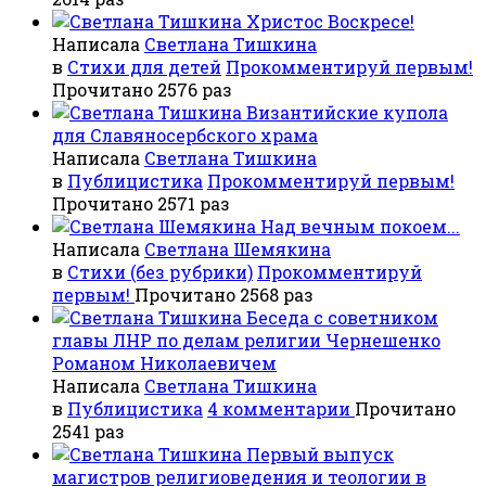
Христос Воскресе!
Написала
Светлана Тишкина
в
Стихи для детей
Прокомментируй первым!
Прочитано 2576 раз
Византийские купола
для Славяносербского храма
Написала
Светлана Тишкина
в
Публицистика
Прокомментируй первым!
Прочитано 2571 раз
Над вечным покоем...
Написала
Светлана Шемякина
в
Стихи (без рубрики)
Прокомментируй
первым!
Прочитано 2568 раз
Беседа с советником
главы ЛНР по делам религии Чернешенко
Романом Николаевичем
Написала
Светлана Тишкина
в
Публицистика
4 комментарии
Прочитано
2541 раз
Первый выпуск
магистров религиоведения и теологии в