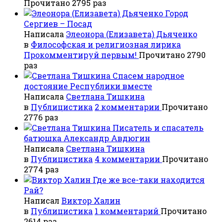
Прочитано 2795 раз
Город
Сергиев – Посад
Написала
Элеонора (Елизавета) Дьяченко
в
Философская и религиозная лирика
Прокомментируй первым!
Прочитано 2790
раз
Спасем народное
достояние Республики вместе
Написала
Светлана Тишкина
в
Публицистика
2 комментарии
Прочитано
2776 раз
Писатель и спасатель
батюшка Александр Авдюгин
Написала
Светлана Тишкина
в
Публицистика
4 комментарии
Прочитано
2774 раз
Где же все-таки находится
Рай?
Написал
Виктор Халин
в
Публицистика
1 комментарий
Прочитано
2614 раз