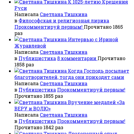
К 1025-летию Крещения
Руси
Написала
Светлана Тишкина
в
Философская и религиозная лирика
Прокомментируй первым!
Прочитано 1865
раз
Интервью с Ириной
Журавлевой
Написала
Светлана Тишкина
в
Публицистика
8 комментарии
Прочитано
1858 раз
Когда Господь посылает
благотворителей, тогда они приходят сами
Написала
Светлана Тишкина
в
Публицистика
Прокомментируй первым!
Прочитано 1855 раз
Вручение медалей «За
ВЕРУ и ВОЛЮ»
Написала
Светлана Тишкина
в
Публицистика
Прокомментируй первым!
Прочитано 1842 раз
Драгоценный опыт