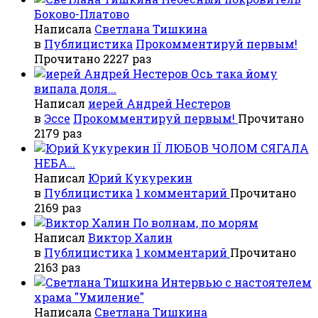
Боково-Платово
Написала
Светлана Тишкина
в
Публицистика
Прокомментируй первым!
Прочитано 2227 раз
Ось така йому
випала доля...
Написал
иерей Андрей Нестеров
в
Эссе
Прокомментируй первым!
Прочитано
2179 раз
ІЇ ЛЮБОВ ЧОЛОМ СЯГАЛА
НЕБА…
Написал
Юрий Кукурекин
в
Публицистика
1 комментарий
Прочитано
2169 раз
По волнам, по морям
Написал
Виктор Халин
в
Публицистика
1 комментарий
Прочитано
2163 раз
Интервью с настоятелем
храма "Умиление"
Написала
Светлана Тишкина