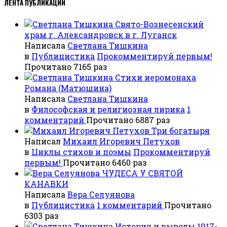
ЛЕНТА ПУБЛИКАЦИЙ
Свято-Вознесенский
храм г. Александровск в г. Луганск
Написала
Светлана Тишкина
в
Публицистика
Прокомментируй первым!
Прочитано 7165 раз
Стихи иеромонаха
Романа (Матюшина)
Написала
Светлана Тишкина
в
Философская и религиозная лирика
1
комментарий
Прочитано 6887 раз
Три богатыря
Написал
Михаил Игоревич Петухов
в
Циклы стихов и поэмы
Прокомментируй
первым!
Прочитано 6460 раз
ЧУДЕСА У СВЯТОЙ
КАНАВКИ
Написала
Вера Селуянова
в
Публицистика
1 комментарий
Прочитано
6303 раз
История и выводы 1917-