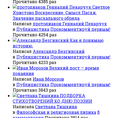
Прочитано 4385 раз
Светлое
Христово Воскресение. Смысл Пасхи.
Значение пасхального обряда
Написал
протодиакон Геннадий Пекарчук
в
Публицистика
Прокомментируй первым!
Прочитано 4254 раз
Как я понимаю
историю.
Написал
Александр Безгинский
в
Публицистика
Прокомментируй первым!
Прочитано 4233 раз
Великий пост — время
покаяния
Написал
Иван Морозов
в
Публицистика
Прокомментируй первым!
Прочитано 3843 раз
ПОДБОРКА
СТИХОТВОРЕНИЙ КО ДНЮ ПОЭЗИИ
Написала
Светлана Тишкина
в
Философская и религиозная лирика
8
комментарии
Прочитано 3814 раз