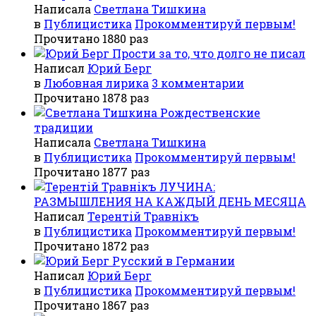
Написала
Светлана Тишкина
в
Публицистика
Прокомментируй первым!
Прочитано 1880 раз
Прости за то, что долго не писал
Написал
Юрий Берг
в
Любовная лирика
3 комментарии
Прочитано 1878 раз
Рождественские
традиции
Написала
Светлана Тишкина
в
Публицистика
Прокомментируй первым!
Прочитано 1877 раз
ЛУЧИНА:
РАЗМЫШЛЕНИЯ НА КАЖДЫЙ ДЕНЬ МЕСЯЦА
Написал
Терентiй Травнiкъ
в
Публицистика
Прокомментируй первым!
Прочитано 1872 раз
Русский в Германии
Написал
Юрий Берг
в
Публицистика
Прокомментируй первым!
Прочитано 1867 раз