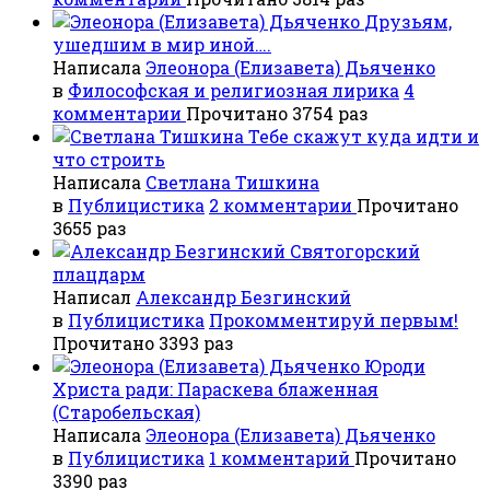
Друзьям,
ушедшим в мир иной….
Написала
Элеонора (Елизавета) Дьяченко
в
Философская и религиозная лирика
4
комментарии
Прочитано 3754 раз
Тебе скажут куда идти и
что строить
Написала
Светлана Тишкина
в
Публицистика
2 комментарии
Прочитано
3655 раз
Святогорский
плацдарм
Написал
Александр Безгинский
в
Публицистика
Прокомментируй первым!
Прочитано 3393 раз
Юроди
Христа ради: Параскева блаженная
(Старобельская)
Написала
Элеонора (Елизавета) Дьяченко
в
Публицистика
1 комментарий
Прочитано
3390 раз