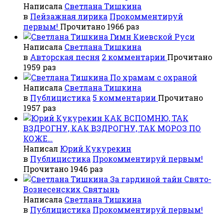
Написала
Светлана Тишкина
в
Пейзажная лирика
Прокомментируй
первым!
Прочитано 1966 раз
Гимн Киевской Руси
Написала
Светлана Тишкина
в
Авторская песня
2 комментарии
Прочитано
1959 раз
По храмам с охраной
Написала
Светлана Тишкина
в
Публицистика
5 комментарии
Прочитано
1957 раз
КАК ВСПОМНЮ, ТАК
ВЗДРОГНУ, КАК ВЗДРОГНУ, ТАК МОРОЗ ПО
КОЖЕ…
Написал
Юрий Кукурекин
в
Публицистика
Прокомментируй первым!
Прочитано 1946 раз
За гардиной тайн Свято-
Вознесенских Святынь
Написала
Светлана Тишкина
в
Публицистика
Прокомментируй первым!