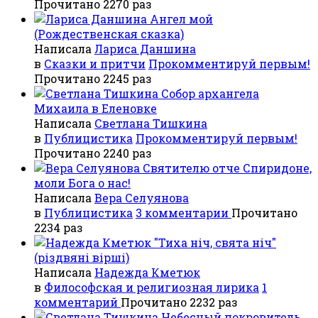
Прочитано 2270 раз
Ангел мой
(Рождественская сказка)
Написала
Лариса Даншина
в
Сказки и притчи
Прокомментируй первым!
Прочитано 2245 раз
Собор архангела
Михаила в Еленовке
Написала
Светлана Тишкина
в
Публицистика
Прокомментируй первым!
Прочитано 2240 раз
Святителю отче Спиридоне,
моли Бога о нас!
Написала
Вера Селуянова
в
Публицистика
3 комментарии
Прочитано
2234 раз
"Тиха ніч, свята ніч"
(різдвяні вірші)
Написала
Надежда Кметюк
в
Философская и религиозная лирика
1
комментарий
Прочитано 2232 раз
Небесный покровитель