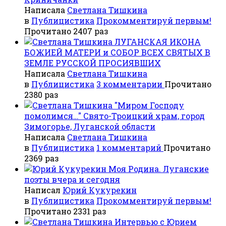
Написала
Светлана Тишкина
в
Публицистика
Прокомментируй первым!
Прочитано 2407 раз
ЛУГАНСКАЯ ИКОНА
БОЖИЕЙ МАТЕРИ и СОБОР ВСЕХ СВЯТЫХ В
ЗЕМЛЕ РУССКОЙ ПРОСИЯВШИХ
Написала
Светлана Тишкина
в
Публицистика
3 комментарии
Прочитано
2380 раз
"Миром Господу
помолимся…" Свято-Троицкий храм, город
Зимогорье, Луганской области
Написала
Светлана Тишкина
в
Публицистика
1 комментарий
Прочитано
2369 раз
Моя Родина. Луганские
поэты вчера и сегодня
Написал
Юрий Кукурекин
в
Публицистика
Прокомментируй первым!
Прочитано 2331 раз
Интервью с Юрием