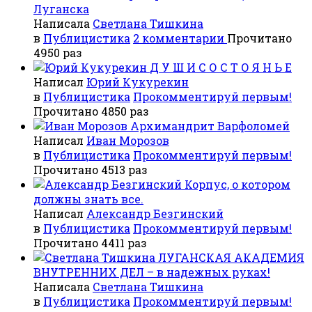
Луганска
Написала
Светлана Тишкина
в
Публицистика
2 комментарии
Прочитано
4950 раз
Д У Ш И С О С Т О Я Н Ь Е
Написал
Юрий Кукурекин
в
Публицистика
Прокомментируй первым!
Прочитано 4850 раз
Архимандрит Варфоломей
Написал
Иван Морозов
в
Публицистика
Прокомментируй первым!
Прочитано 4513 раз
Корпус, о котором
должны знать все.
Написал
Александр Безгинский
в
Публицистика
Прокомментируй первым!
Прочитано 4411 раз
ЛУГАНСКАЯ АКАДЕМИЯ
ВНУТРЕННИХ ДЕЛ – в надежных руках!
Написала
Светлана Тишкина
в
Публицистика
Прокомментируй первым!