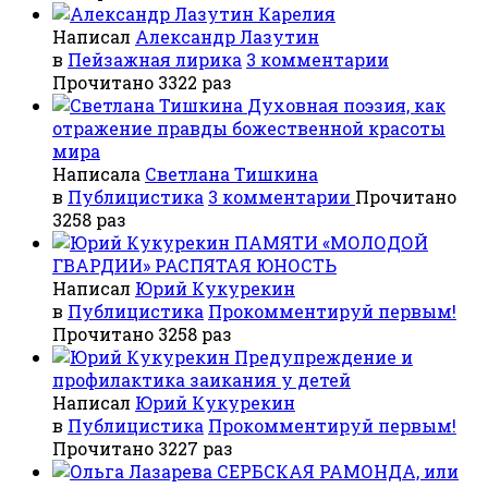
Карелия
Написал
Александр Лазутин
в
Пейзажная лирика
3 комментарии
Прочитано 3322 раз
Духовная поэзия, как
отражение правды божественной красоты
мира
Написала
Светлана Тишкина
в
Публицистика
3 комментарии
Прочитано
3258 раз
ПАМЯТИ «МОЛОДОЙ
ГВАРДИИ» РАСПЯТАЯ ЮНОСТЬ
Написал
Юрий Кукурекин
в
Публицистика
Прокомментируй первым!
Прочитано 3258 раз
Предупреждение и
профилактика заикания у детей
Написал
Юрий Кукурекин
в
Публицистика
Прокомментируй первым!
Прочитано 3227 раз
СЕРБСКАЯ РАМОНДА, или