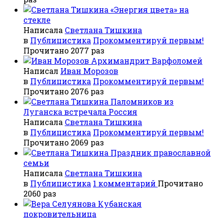
«Энергия цвета» на
стекле
Написала
Светлана Тишкина
в
Публицистика
Прокомментируй первым!
Прочитано 2077 раз
Архимандрит Варфоломей
Написал
Иван Морозов
в
Публицистика
Прокомментируй первым!
Прочитано 2076 раз
Паломников из
Луганска встречала Россия
Написала
Светлана Тишкина
в
Публицистика
Прокомментируй первым!
Прочитано 2069 раз
Праздник православной
семьи
Написала
Светлана Тишкина
в
Публицистика
1 комментарий
Прочитано
2060 раз
Кубанская
покровительница