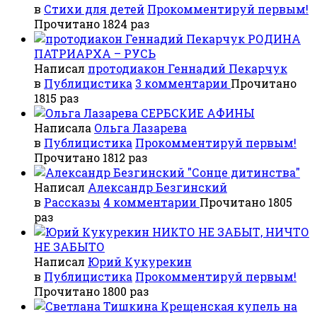
в
Стихи для детей
Прокомментируй первым!
Прочитано 1824 раз
РОДИНА
ПАТРИАРХА – РУСЬ
Написал
протодиакон Геннадий Пекарчук
в
Публицистика
3 комментарии
Прочитано
1815 раз
СЕРБСКИЕ АФИНЫ
Написала
Ольга Лазарева
в
Публицистика
Прокомментируй первым!
Прочитано 1812 раз
"Сонце дитинства"
Написал
Александр Безгинский
в
Рассказы
4 комментарии
Прочитано 1805
раз
НИКТО НЕ ЗАБЫТ, НИЧТО
НЕ ЗАБЫТО
Написал
Юрий Кукурекин
в
Публицистика
Прокомментируй первым!
Прочитано 1800 раз
Крещенская купель на