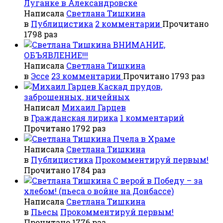
Луганке в Александровске
Написала
Светлана Тишкина
в
Публицистика
2 комментарии
Прочитано
1798 раз
ВНИМАНИЕ,
ОБЪЯВЛЕНИЕ!!!
Написала
Светлана Тишкина
в
Эссе
23 комментарии
Прочитано 1793 раз
Каскад прудов,
заброшенных, ничейных
Написал
Михаил Гарцев
в
Гражданская лирика
1 комментарий
Прочитано 1792 раз
Пчела в Храме
Написала
Светлана Тишкина
в
Публицистика
Прокомментируй первым!
Прочитано 1784 раз
С верой в Победу – за
хлебом! (пьеса о войне на Донбассе)
Написала
Светлана Тишкина
в
Пьесы
Прокомментируй первым!
Прочитано 1776 раз