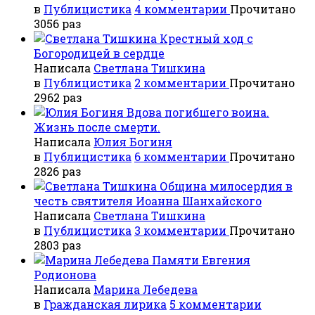
в
Публицистика
4 комментарии
Прочитано
3056 раз
Крестный ход с
Богородицей в сердце
Написала
Светлана Тишкина
в
Публицистика
2 комментарии
Прочитано
2962 раз
Вдова погибшего воина.
Жизнь после смерти.
Написала
Юлия Богиня
в
Публицистика
6 комментарии
Прочитано
2826 раз
Община милосердия в
честь святителя Иоанна Шанхайского
Написала
Светлана Тишкина
в
Публицистика
3 комментарии
Прочитано
2803 раз
Памяти Евгения
Родионова
Написала
Марина Лебедева
в
Гражданская лирика
5 комментарии