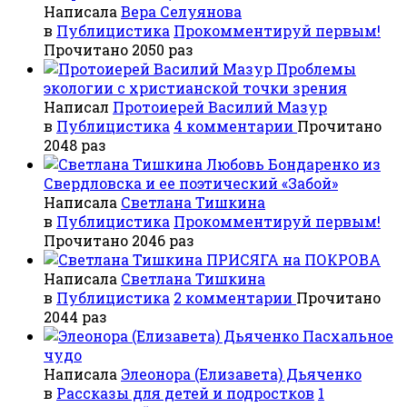
Написала
Вера Селуянова
в
Публицистика
Прокомментируй первым!
Прочитано 2050 раз
Проблемы
экологии с христианской точки зрения
Написал
Протоиерей Василий Мазур
в
Публицистика
4 комментарии
Прочитано
2048 раз
Любовь Бондаренко из
Свердловска и ее поэтический «Забой»
Написала
Светлана Тишкина
в
Публицистика
Прокомментируй первым!
Прочитано 2046 раз
ПРИСЯГА на ПОКРОВА
Написала
Светлана Тишкина
в
Публицистика
2 комментарии
Прочитано
2044 раз
Пасхальное
чудо
Написала
Элеонора (Елизавета) Дьяченко
в
Рассказы для детей и подростков
1