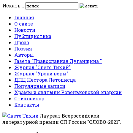
Искать...
Главная
О сайте
Новости
Публицистика
Проза
Поэзия
Авторы
Газета "Православная Луганщина "
Журнал "Свете Тихий"
Журнал "Уроки веры"
ДПЦ Нестора Летописца
Популярные записи
Храмы и святыни Ровеньковской епархии
Стиховизор
Контакты
Лауреат Всероссийской
литературной премии СП России "СЛОВО-2021".