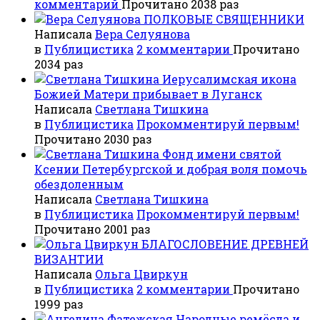
комментарий
Прочитано 2038 раз
ПОЛКОВЫЕ СВЯЩЕННИКИ
Написала
Вера Селуянова
в
Публицистика
2 комментарии
Прочитано
2034 раз
Иерусалимская икона
Божией Матери прибывает в Луганск
Написала
Светлана Тишкина
в
Публицистика
Прокомментируй первым!
Прочитано 2030 раз
Фонд имени святой
Ксении Петербургской и добрая воля помочь
обездоленным
Написала
Светлана Тишкина
в
Публицистика
Прокомментируй первым!
Прочитано 2001 раз
БЛАГОСЛОВЕНИЕ ДРЕВНЕЙ
ВИЗАНТИИ
Написала
Ольга Цвиркун
в
Публицистика
2 комментарии
Прочитано
1999 раз
Народные ремёсла и