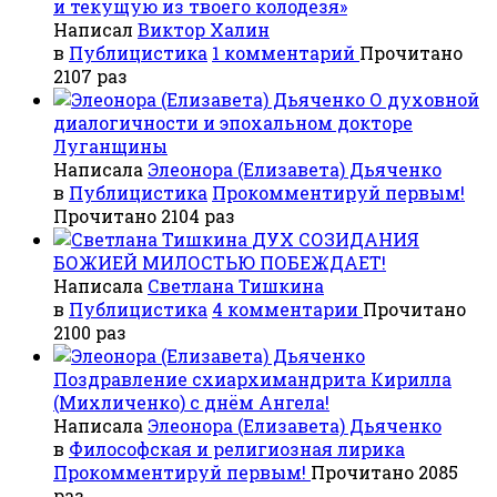
и текущую из твоего колодезя»
Написал
Виктор Халин
в
Публицистика
1 комментарий
Прочитано
2107 раз
О духовной
диалогичности и эпохальном докторе
Луганщины
Написала
Элеонора (Елизавета) Дьяченко
в
Публицистика
Прокомментируй первым!
Прочитано 2104 раз
ДУХ СОЗИДАНИЯ
БОЖИЕЙ МИЛОСТЬЮ ПОБЕЖДАЕТ!
Написала
Светлана Тишкина
в
Публицистика
4 комментарии
Прочитано
2100 раз
Поздравление схиархимандрита Кирилла
(Михличенко) с днём Ангела!
Написала
Элеонора (Елизавета) Дьяченко
в
Философская и религиозная лирика
Прокомментируй первым!
Прочитано 2085
раз