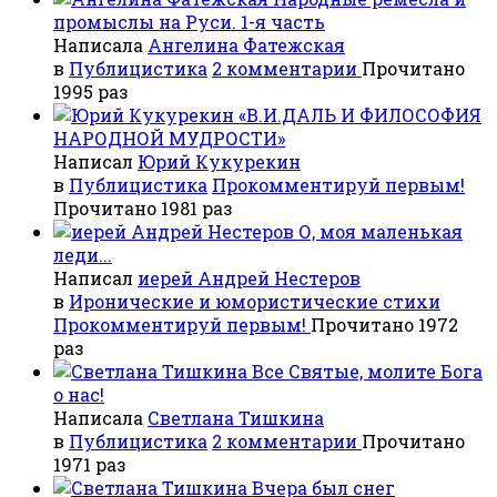
промыслы на Руси. 1-я часть
Написала
Ангелина Фатежская
в
Публицистика
2 комментарии
Прочитано
1995 раз
«В.И.ДАЛЬ И ФИЛОСОФИЯ
НАРОДНОЙ МУДРОСТИ»
Написал
Юрий Кукурекин
в
Публицистика
Прокомментируй первым!
Прочитано 1981 раз
О, моя маленькая
леди...
Написал
иерей Андрей Нестеров
в
Иронические и юмористические стихи
Прокомментируй первым!
Прочитано 1972
раз
Все Святые, молите Бога
о нас!
Написала
Светлана Тишкина
в
Публицистика
2 комментарии
Прочитано
1971 раз
Вчера был снег