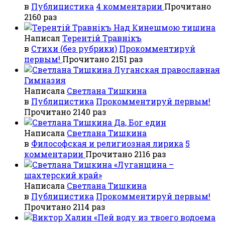
в
Публицистика
4 комментарии
Прочитано
2160 раз
Над Кинешмою тишина
Написал
Терентiй Травнiкъ
в
Стихи (без рубрики)
Прокомментируй
первым!
Прочитано 2151 раз
Луганская православная
Гимназия
Написала
Светлана Тишкина
в
Публицистика
Прокомментируй первым!
Прочитано 2140 раз
Да, Бог един
Написала
Светлана Тишкина
в
Философская и религиозная лирика
5
комментарии
Прочитано 2116 раз
«Луганщина –
шахтерский край»
Написала
Светлана Тишкина
в
Публицистика
Прокомментируй первым!
Прочитано 2114 раз
«Пей воду из твоего водоема