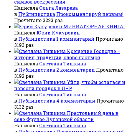
символ воскресения…
Написала
Ольга Лазарева
в
Публицистика
Прокомментируй первым!
Прочитано 3223 раз
МИНИАТЮРНАЯ КНИГА.
Написал
Юрий Кукурекин
в
Публицистика
1 комментарий
Прочитано
3193 раз
Крещение Господне –
история, традиции, слово пастыря
Написала
Светлана Тишкина
в
Публицистика
2 комментарии
Прочитано
3192 раз
Уйти, чтобы остаться и
навести порядок в ЛНР
Написала
Светлана Тишкина
в
Публицистика
4 комментарии
Прочитано
3132 раз
Престольный день в
селе Фрунзе Луганской области
Написала
Светлана Тишкина
в
Публицистика
Прокомментируй первым!