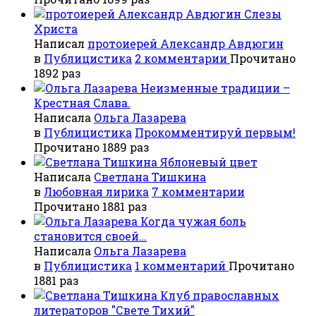
Слезы
Христа
Написал
протоиерей Александр Авдюгин
в
Публицистика
2 комментарии
Прочитано
1892 раз
Неизменные традиции –
Крестная Слава.
Написала
Ольга Лазарева
в
Публицистика
Прокомментируй первым!
Прочитано 1889 раз
Яблоневый цвет
Написала
Светлана Тишкина
в
Любовная лирика
7 комментарии
Прочитано 1881 раз
Когда чужая боль
становится своей…
Написала
Ольга Лазарева
в
Публицистика
1 комментарий
Прочитано
1881 раз
Клуб православных
литераторов "Свете Тихий"