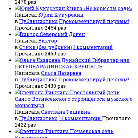
2470 раз
Книга «Не корысти ради»
Написал
Юрий Кукурекин
в
Публицистика
Прокомментируй первым!
Прочитано 2464 раз
Северский Донец
Написал
Виктор
в
Стихи (без рубрики)
1 комментарий
Прочитано 2450 раз
Дунайский Гибралтар или
ПЕТРОВАРАДИНСКАЯ КРЕПОСТЬ.
Написала
Ольга Лазарева
в
Публицистика
Прокомментируй первым!
Прочитано 2430 раз
Престольный день
Свято-Вознесенского строящегося мужского
монастыря
Написала
Светлана Тишкина
в
Публицистика
11 комментарии
Прочитано
2422 раз
Почаевская сень
Криничанки