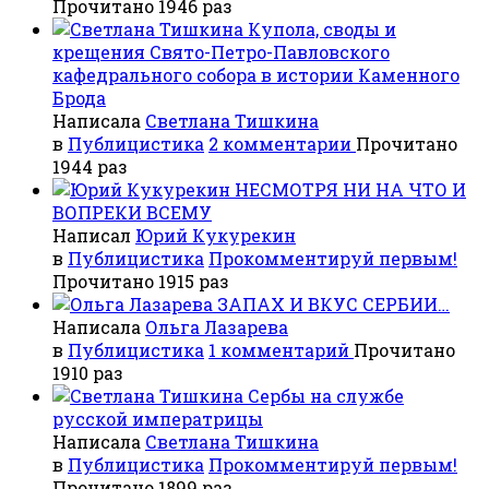
Прочитано 1946 раз
Купола, своды и
крещения Свято-Петро-Павловского
кафедрального собора в истории Каменного
Брода
Написала
Светлана Тишкина
в
Публицистика
2 комментарии
Прочитано
1944 раз
НЕСМОТРЯ НИ НА ЧТО И
ВОПРЕКИ ВСЕМУ
Написал
Юрий Кукурекин
в
Публицистика
Прокомментируй первым!
Прочитано 1915 раз
ЗАПАХ И ВКУС СЕРБИИ…
Написала
Ольга Лазарева
в
Публицистика
1 комментарий
Прочитано
1910 раз
Сербы на службе
русской императрицы
Написала
Светлана Тишкина
в
Публицистика
Прокомментируй первым!
Прочитано 1899 раз