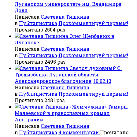
Луганском университете им. Владимира
Даля
Написала
Светлана Тишкина
в
Публицистика
Прокомментируй первым!
Прочитано 2504 раз
Олег Щербанюк в
Луганске
Написала
Светлана Тишкина
в
Публицистика
Прокомментируй первым!
Прочитано 2495 раз
Светоч духовный С.
Трехизбенка Луганской области,
Александровское благочиние, 10.02.13
Написала
Светлана Тишкина
в
Публицистика
Прокомментируй первым!
Прочитано 2481 раз
«Жемчужина» Тамары
Малеевской в православных храмах
Австралии
Написала
Светлана Тишкина
в
Публицистика
4 комментарии
Прочитано