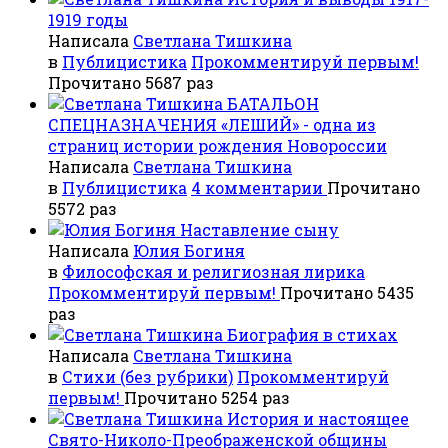
1919 годы
Написала
Светлана Тишкина
в
Публицистика
Прокомментируй первым!
Прочитано 5687 раз
БАТАЛЬОН
СПЕЦНАЗНАЧЕНИЯ «ЛЕШИЙ» - одна из
страниц истории рождения Новороссии
Написала
Светлана Тишкина
в
Публицистика
4 комментарии
Прочитано
5572 раз
Наставление сыну
Написала
Юлия Богиня
в
Философская и религиозная лирика
Прокомментируй первым!
Прочитано 5435
раз
Биография в стихах
Написала
Светлана Тишкина
в
Стихи (без рубрики)
Прокомментируй
первым!
Прочитано 5254 раз
История и настоящее
Свято-Николо-Преображенской общины