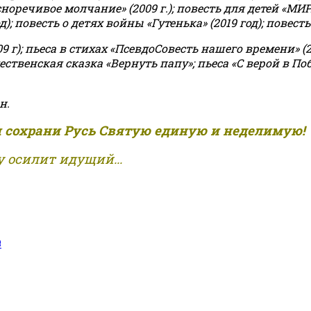
асноречивое молчание» (2009 г.); повесть для детей «МИ
 повесть о детях войны «Гутенька» (2019 год); повесть 
9 г); пьеса в стихах «ПсевдоСовесть нашего времени» (201
ственская сказка «Вернуть папу»; пьеса «С верой в Поб
н.
и сохрани Русь Святую единую и неделимую!
 осилит идущий...
е