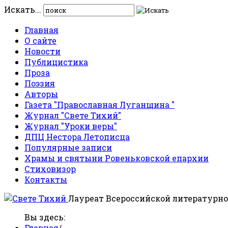
Искать...
Главная
О сайте
Новости
Публицистика
Проза
Поэзия
Авторы
Газета "Православная Луганщина "
Журнал "Свете Тихий"
Журнал "Уроки веры"
ДПЦ Нестора Летописца
Популярные записи
Храмы и святыни Ровеньковской епархии
Стиховизор
Контакты
Лауреат Всероссийской литературно
Вы здесь:
Главная
/