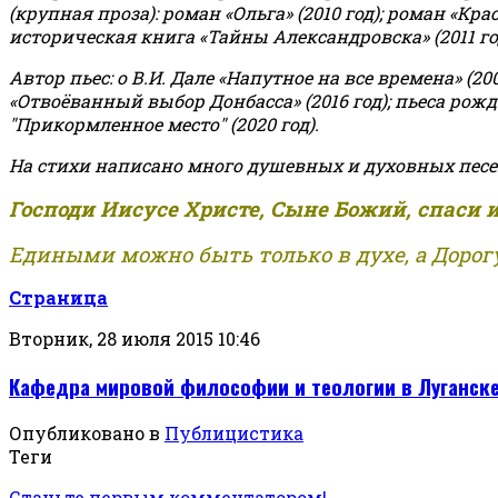
(крупная проза): роман «Ольга» (2010 год); роман «Кр
историческая книга «Тайны Александровска» (2011 год);
Автор пьес: о В.И. Дале «Напутное на все времена» (200
«Отвоёванный выбор Донбасса» (2016 год); пьеса рожде
"Прикормленное место" (2020 год).
На стихи написано много душевных и духовных песе
Господи Иисусе Христе, Сыне Божий, спаси 
Едиными можно быть только в духе, а Дорогу
Страница
Вторник, 28 июля 2015 10:46
Кафедра мировой философии и теологии в Луганск
Опубликовано в
Публицистика
Теги
Станьте первым комментатором!