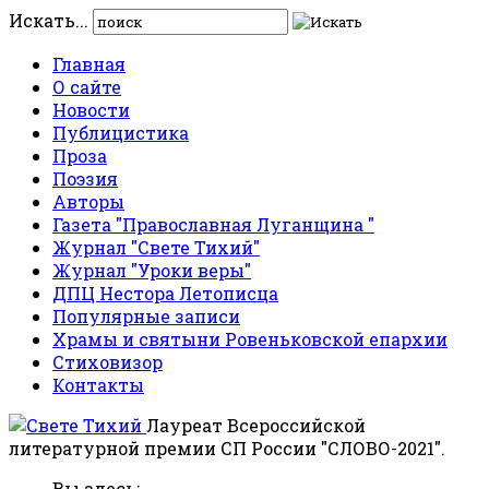
Искать...
Главная
О сайте
Новости
Публицистика
Проза
Поэзия
Авторы
Газета "Православная Луганщина "
Журнал "Свете Тихий"
Журнал "Уроки веры"
ДПЦ Нестора Летописца
Популярные записи
Храмы и святыни Ровеньковской епархии
Стиховизор
Контакты
Лауреат Всероссийской
литературной премии СП России "СЛОВО-2021".
Вы здесь: