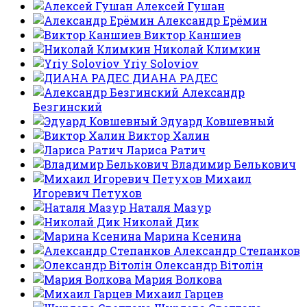
Алексей Гушан
Александр Ерёмин
Виктор Каншиев
Николай Климкин
Yriy Soloviov
ДИАНА РАДЕС
Александр
Безгинский
Эдуард Ковшевный
Виктор Халин
Лариса Ратич
Владимир Белькович
Михаил
Игоревич Петухов
Наталя Мазур
Николай Дик
Марина Ксенина
Александр Степанков
Олександр Вітолін
Мария Волкова
Михаил Гарцев