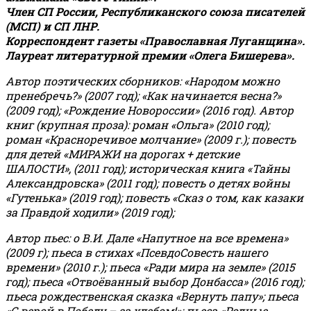
Член СП России, Республиканского союза писателей
(МСП) и СП ЛНР.
Корреспондент газеты «Православная Луганщина»
.
Лауреат литературной премии «Олега Бишерева».
Автор поэтических сборников: «Народом можно
пренебречь?» (2007 год); «Как начинается весна?»
(2009 год); «Рождение Новороссии» (2016 год).
Автор
книг (крупная проза): роман «Ольга» (2010 год);
роман «Красноречивое молчание» (2009 г.); повесть
для детей «МИРАЖИ на дорогах + детские
ШАЛОСТИ», (2011 год); историческая книга «Тайны
Александровска» (2011 год); повесть о детях войны
«Гутенька» (2019 год); повесть «Сказ о том, как казаки
за Правдой ходили» (2019 год);
Автор пьес: о В.И. Дале «Напутное на все времена»
(2009 г); пьеса в стихах «ПсевдоСовесть нашего
времени» (2010 г.); пьеса «Ради мира на земле» (2015
год); пьеса «Отвоёванный выбор Донбасса» (2016 год);
пьеса рождественская сказка «Вернуть папу»; пьеса
«С верой в Победу – за хлебом!»
;
пьеса «Родные