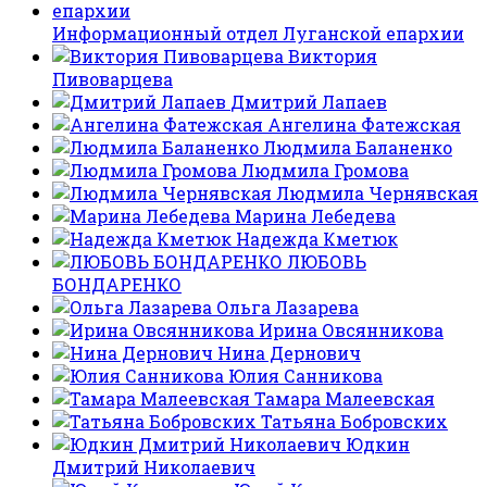
Информационный отдел Луганской епархии
Виктория
Пивоварцева
Дмитрий Лапаев
Ангелина Фатежская
Людмила Баланенко
Людмила Громова
Людмила Чернявская
Марина Лебедева
Надежда Кметюк
ЛЮБОВЬ
БОНДАРЕНКО
Ольга Лазарева
Ирина Овсянникова
Нина Дернович
Юлия Санникова
Тамара Малеевская
Татьяна Бобровских
Юдкин
Дмитрий Николаевич