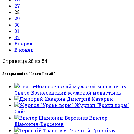
27
28
29
30
31
32
Вперед
В конец
Страница 28 из 54
Авторы сайта "Свете Тихий"
Свято-Вознесенский мужской монастырь
Дмитрий Казарин
Журнал "Уроки веры"
Сайт
Виктор
Шамонин-Версенев
Терентiй Травнiкъ