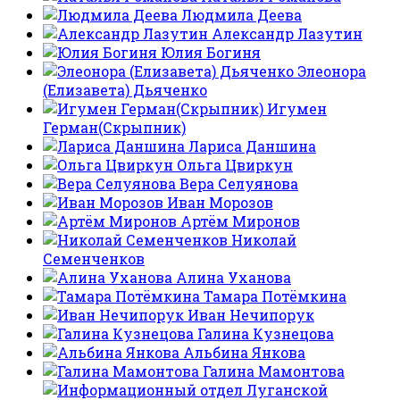
Людмила Деева
Александр Лазутин
Юлия Богиня
Элеонора
(Елизавета) Дьяченко
Игумен
Герман(Скрыпник)
Лариса Даншина
Ольга Цвиркун
Вера Селуянова
Иван Морозов
Артём Миронов
Николай
Семенченков
Алина Уханова
Тамара Потёмкина
Иван Нечипорук
Галина Кузнецова
Альбина Янкова
Галина Мамонтова