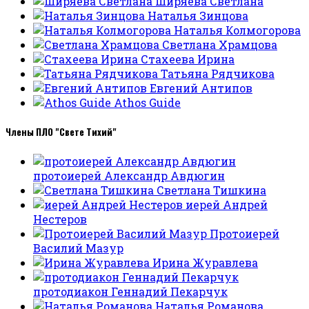
Ширяева Светлана
Наталья Зинцова
Наталья Колмогорова
Светлана Храмцова
Стахеева Ирина
Татьяна Рядчикова
Евгений Антипов
Athos Guide
Члены ПЛО "Свете Тихий"
протоиерей Александр Авдюгин
Светлана Тишкина
иерей Андрей
Нестеров
Протоиерей
Василий Мазур
Ирина Журавлева
протодиакон Геннадий Пекарчук
Наталья Романова