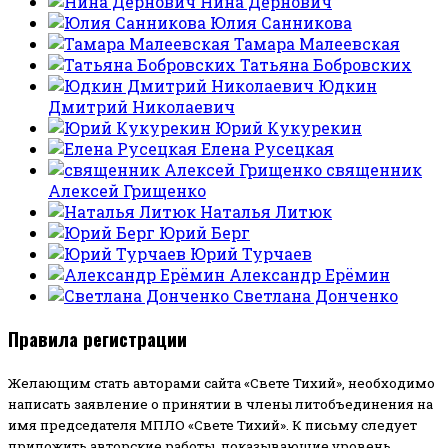
Нина Дернович
Юлия Санникова
Тамара Малеевская
Татьяна Бобровских
Юдкин
Дмитрий Николаевич
Юрий Кукурекин
Елена Русецкая
священник
Алексей Грищенко
Наталья Литюк
Юрий Берг
Юрий Турчаев
Александр Ерёмин
Светлана Донченко
Правила регистрации
Желающим стать авторами сайта «Свете Тихий», необходимо
написать заявление о принятии в члены литобъединения на
имя председателя МПЛО «Свете Тихий».
К письму следует
приложить авторские работы, показывающие уровень