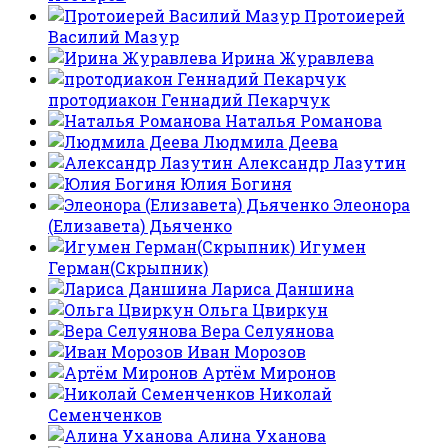
Протоиерей
Василий Мазур
Ирина Журавлева
протодиакон Геннадий Пекарчук
Наталья Романова
Людмила Деева
Александр Лазутин
Юлия Богиня
Элеонора
(Елизавета) Дьяченко
Игумен
Герман(Скрыпник)
Лариса Даншина
Ольга Цвиркун
Вера Селуянова
Иван Морозов
Артём Миронов
Николай
Семенченков
Алина Уханова