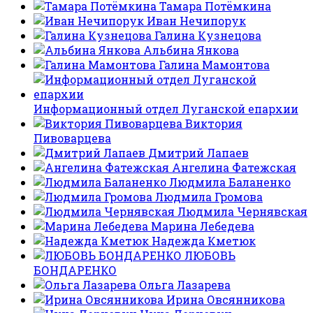
Тамара Потёмкина
Иван Нечипорук
Галина Кузнецова
Альбина Янкова
Галина Мамонтова
Информационный отдел Луганской епархии
Виктория
Пивоварцева
Дмитрий Лапаев
Ангелина Фатежская
Людмила Баланенко
Людмила Громова
Людмила Чернявская
Марина Лебедева
Надежда Кметюк
ЛЮБОВЬ
БОНДАРЕНКО
Ольга Лазарева
Ирина Овсянникова