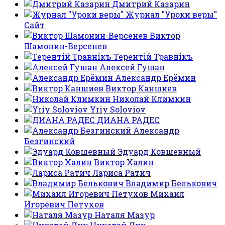
Дмитрий Казарин
Журнал "Уроки веры"
Сайт
Виктор
Шамонин-Версенев
Терентiй Травнiкъ
Алексей Гушан
Александр Ерёмин
Виктор Каншиев
Николай Климкин
Yriy Soloviov
ДИАНА РАДЕС
Александр
Безгинский
Эдуард Ковшевный
Виктор Халин
Лариса Ратич
Владимир Белькович
Михаил
Игоревич Петухов
Наталя Мазур