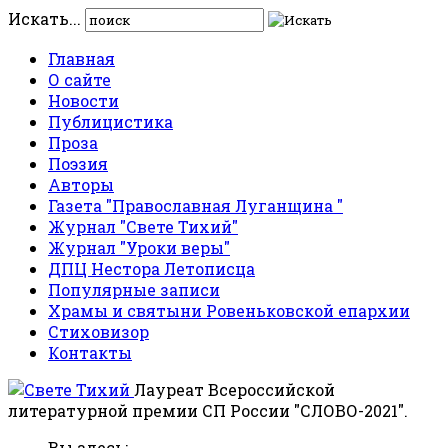
Искать...
Главная
О сайте
Новости
Публицистика
Проза
Поэзия
Авторы
Газета "Православная Луганщина "
Журнал "Свете Тихий"
Журнал "Уроки веры"
ДПЦ Нестора Летописца
Популярные записи
Храмы и святыни Ровеньковской епархии
Стиховизор
Контакты
Лауреат Всероссийской
литературной премии СП России "СЛОВО-2021".
Вы здесь: