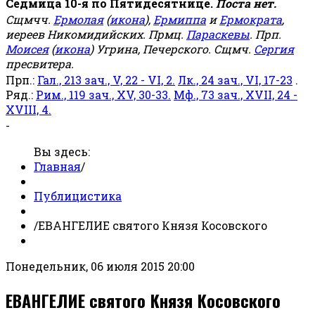
Седмица 10-я по Пятидесятнице.
Поста нет.
Сщмчч.
Ермолая
(
икона
),
Ермиппа
и
Ермократа
,
иереев Никомидийских. Прмц.
Параскевы
. Прп.
Моисея
(
икона
) Угрина, Печерского. Сщмч.
Сергия
пресвитера.
Прп.:
Гал., 213 зач., V, 22 - VI, 2.
Лк., 24 зач., VI, 17-23
.
Ряд.:
Рим., 119 зач., XV, 30-33.
Мф., 73 зач., XVII, 24 -
XVIII, 4.
-
Вы здесь:
Главная
/
Публицистика
/
ЕВАНГЕЛИЕ святого Князя Косовского
Понедельник, 06 июля 2015 20:00
ЕВАНГЕЛИЕ святого Князя Косовского