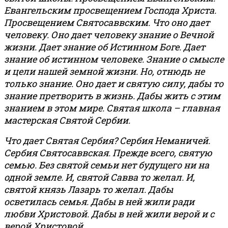
Евангельским просвещением Господа Христа.
Просвещением Святосаввским. Что оно дает
человеку. Оно дает человеку знание о Вечной
жизни. Дает знание об Истинном Боге. Дает
знание об истинном человеке. Знание о смысле
и цели нашей земной жизни. Но, отнюдь не
только знание. Оно дает и святую силу, дабы то
знание претворить в жизнь. Дабы жить с этим
знанием в этом мире. Святая школа – главная
мастерская Святой Сербии.
Что дает Святая Сербия? Сербия Неманичей.
Сербия Святосаввская. Прежде всего, святую
семью. Без святой семьи нет будущего ни на
одной земле. И, святой Савва то желал. И,
святой князь Лазарь то желал. Дабы
осветилась семья. Дабы в ней жили ради
любви Христовой. Дабы в ней жили верой и с
верой Христовой.