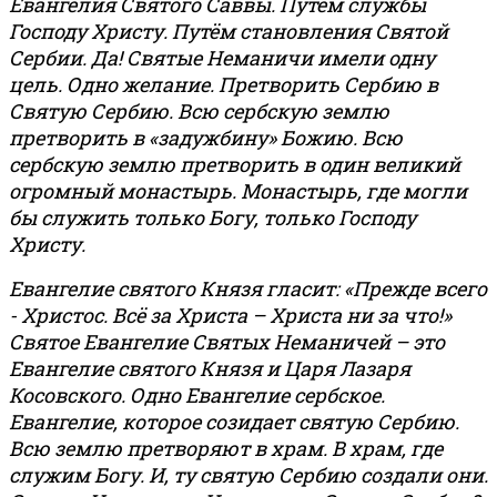
Евангелия Святого Саввы. Путём службы
Господу Христу. Путём становления Святой
Сербии. Да! Святые Неманичи имели одну
цель. Одно желание. Претворить Сербию в
Святую Сербию. Всю сербскую землю
претворить в «задужбину» Божию. Всю
сербскую землю претворить в один великий
огромный монастырь. Монастырь, где могли
бы служить только Богу, только Господу
Христу.
Евангелие святого Князя гласит: «Прежде всего
- Христос. Всё за Христа – Христа ни за что!»
Святое Евангелие Святых Неманичей – это
Евангелие святого Князя и Царя Лазаря
Косовского. Одно Евангелие сербское.
Евангелие, которое созидает святую Сербию.
Всю землю претворяют в храм. В храм, где
служим Богу. И, ту святую Сербию создали они.