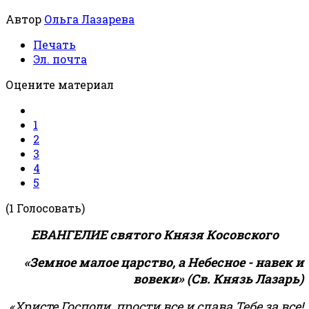
Автор
Ольга Лазарева
Печать
Эл. почта
Оцените материал
1
2
3
4
5
(1 Голосовать)
ЕВАНГЕЛИЕ святого Князя Косовского
«Земное малое царство, а Небесное - навек и
вовеки» (Св. Князь Лазарь)
«Христе Господи, прости все и слава Тебе за все!