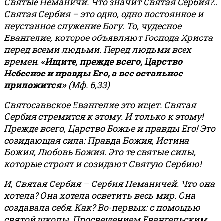
Святые Неманичи. Что значит Святая Сербия?..
Святая Сербия – это одно, одно постоянное и
неустанное служение Богу. То, чудесное
Евангелие, которое объявляют Господа Христа
перед всеми людьми. Перед людьми всех
времен.
«Ищите, прежде всего, Царство
Небесное и правды Его, а все остальное
приложится»
(Мф. 6,33)
Святосаввское Евангелие это ищет. Святая
Сербия стремится к этому. И только к этому!
Прежде всего, Царство Божье и правды Его! Это
созидающая сила: Правда Божия, Истина
Божия, Любовь Божия. Это те святые силы,
которые строят и созидают Святую Сербию!
И, Святая Сербия – Сербия Неманичей. Что она
хотела? Она хотела осветить весь мир. Она
создавала себя. Как? Во-первых: с помощью
святой школы. Просвещением Евангельским.