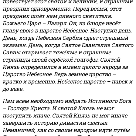
повествует этот святой и великий, и страшный
праздник одновременно. Перед всеми, этот
праздник шлёт нам дивного святителя.
Божьего Царя – Лазаря. Он, на блюде несёт
главу свою в царство Небесное. Наступил день.
День, когда Небесная Сербия сдает страшный
экзамен. День, когда Святое Евангелие Святого
Саввы открывает тяжёлые и страшные
страницы своей сербской голгофы. Святой
Князь определился в имени целого народа за
Царство Небесное. Ведь земное царство –
кратко и временно. Небесное царство – навек и
до века.
Нам всем необходимо избрать Истинного Бога
– Господа Христа. И святой Князь не мог
поступить иначе. Святой Князь не мог иначе
завершить историю династии святых
Неманичей, как со своим народом идти путём