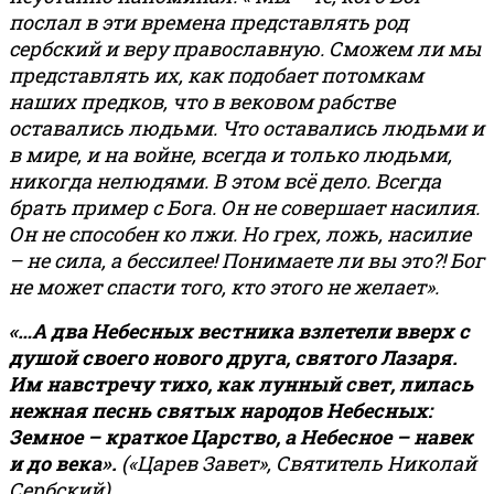
послал в эти времена представлять род
сербский и веру православную. Сможем ли мы
представлять их, как подобает потомкам
наших предков, что в вековом рабстве
оставались людьми. Что оставались людьми и
в мире, и на войне, всегда и только людьми,
никогда нелюдями. В этом всё дело. Всегда
брать пример с Бога. Он не совершает насилия.
Он не способен ко лжи. Но грех, ложь, насилие
– не сила, а бессилее! Понимаете ли вы это?! Бог
не может спасти того, кто этого не желает».
«…А два Небесных вестника взлетели вверх с
душой своего нового друга, святого Лазаря.
Им навстречу тихо, как лунный свет, лилась
нежная песнь святых народов Небесных:
Земное – краткое Царство, а Небесное – навек
и до века».
(«Царев Завет», Святитель Николай
Сербский)