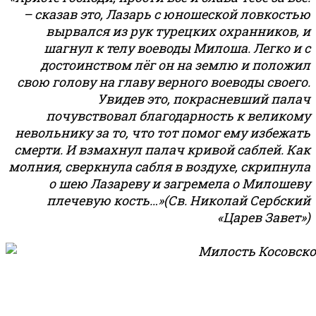
– сказав это, Лазарь с юношеской ловкостью
вырвался из рук турецких охранников, и
шагнул к телу воеводы Милоша. Легко и с
достоинством лёг он на землю и положил
свою голову на главу верного воеводы своего.
Увидев это, покрасневший палач
почувствовал благодарность к великому
невольнику за то, что тот помог ему избежать
смерти. И взмахнул палач кривой саблей. Как
молния, сверкнула сабля в воздухе, скрипнула
о шею Лазареву и загремела о Милошеву
плечевую кость…»(Св. Николай Сербский
«Царев Завет»)