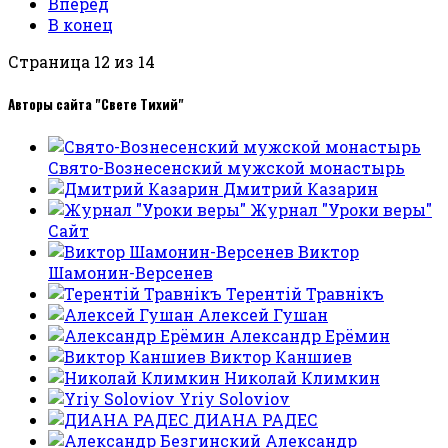
Вперед
В конец
Страница 12 из 14
Авторы сайта "Свете Тихий"
Свято-Вознесенский мужской монастырь
Дмитрий Казарин
Журнал "Уроки веры"
Сайт
Виктор
Шамонин-Версенев
Терентiй Травнiкъ
Алексей Гушан
Александр Ерёмин
Виктор Каншиев
Николай Климкин
Yriy Soloviov
ДИАНА РАДЕС
Александр