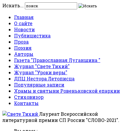
Искать...
Главная
О сайте
Новости
Публицистика
Проза
Поэзия
Авторы
Газета "Православная Луганщина "
Журнал "Свете Тихий"
Журнал "Уроки веры"
ДПЦ Нестора Летописца
Популярные записи
Храмы и святыни Ровеньковской епархии
Стиховизор
Контакты
Лауреат Всероссийской
литературной премии СП России "СЛОВО-2021".
Вы здесь: