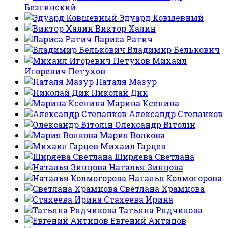
Безгинский
Эдуард Ковшевный
Виктор Халин
Лариса Ратич
Владимир Белькович
Михаил
Игоревич Петухов
Наталя Мазур
Николай Дик
Марина Ксенина
Александр Степанков
Олександр Вітолін
Мария Волкова
Михаил Гарцев
Ширяева Светлана
Наталья Зинцова
Наталья Колмогорова
Светлана Храмцова
Стахеева Ирина
Татьяна Рядчикова
Евгений Антипов