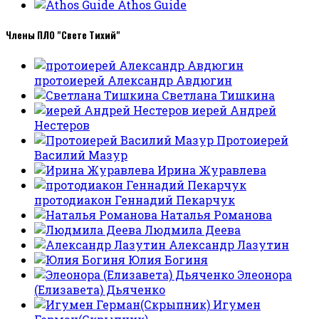
Athos Guide
Члены ПЛО "Свете Тихий"
протоиерей Александр Авдюгин
Светлана Тишкина
иерей Андрей
Нестеров
Протоиерей
Василий Мазур
Ирина Журавлева
протодиакон Геннадий Пекарчук
Наталья Романова
Людмила Деева
Александр Лазутин
Юлия Богиня
Элеонора
(Елизавета) Дьяченко
Игумен