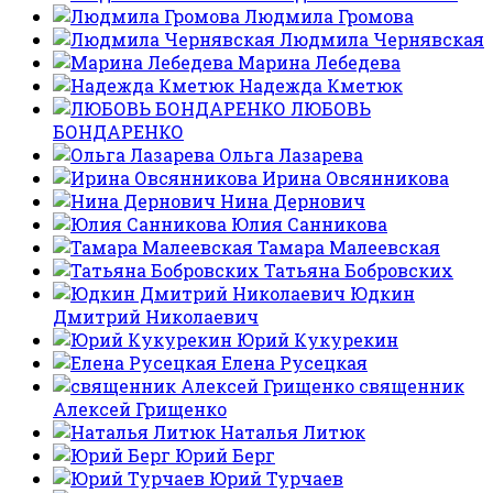
Людмила Громова
Людмила Чернявская
Марина Лебедева
Надежда Кметюк
ЛЮБОВЬ
БОНДАРЕНКО
Ольга Лазарева
Ирина Овсянникова
Нина Дернович
Юлия Санникова
Тамара Малеевская
Татьяна Бобровских
Юдкин
Дмитрий Николаевич
Юрий Кукурекин
Елена Русецкая
священник
Алексей Грищенко
Наталья Литюк
Юрий Берг
Юрий Турчаев