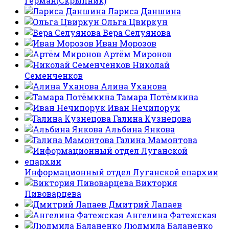
Герман(Скрыпник)
Лариса Даншина
Ольга Цвиркун
Вера Селуянова
Иван Морозов
Артём Миронов
Николай
Семенченков
Алина Уханова
Тамара Потёмкина
Иван Нечипорук
Галина Кузнецова
Альбина Янкова
Галина Мамонтова
Информационный отдел Луганской епархии
Виктория
Пивоварцева
Дмитрий Лапаев
Ангелина Фатежская
Людмила Баланенко