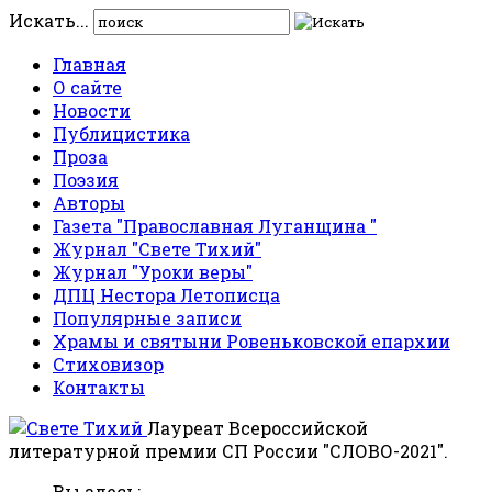
Искать...
Главная
О сайте
Новости
Публицистика
Проза
Поэзия
Авторы
Газета "Православная Луганщина "
Журнал "Свете Тихий"
Журнал "Уроки веры"
ДПЦ Нестора Летописца
Популярные записи
Храмы и святыни Ровеньковской епархии
Стиховизор
Контакты
Лауреат Всероссийской
литературной премии СП России "СЛОВО-2021".
Вы здесь: