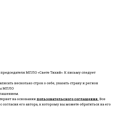
 председателя МПЛО «Свете Тихий».
К письму следует
писать несколько строк о себе, указать страну и регион
ены МПЛО
глашением.
тернет на основании
пользовательского соглашени
я
.
Все
согласия его автора, к которому вы можете обратиться на его