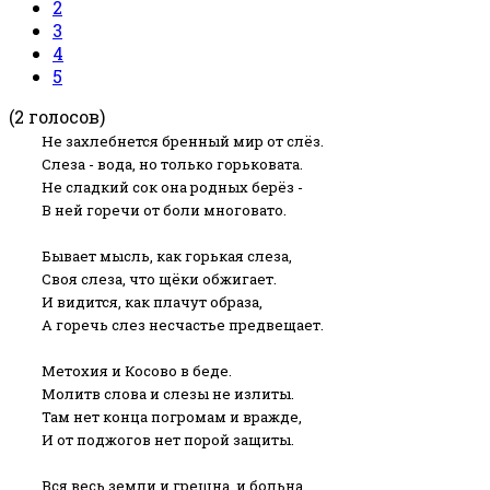
2
3
4
5
(2 голосов)
Не захлебнется бренный мир от слёз.
Слеза - вода, но только горьковата.
Не сладкий сок она родных берёз -
В ней горечи от боли многовато.
Бывает мысль, как горькая слеза,
Своя слеза, что щёки обжигает.
И видится, как плачут образа,
А горечь слез несчастье предвещает.
Метохия и Косово в беде.
Молитв слова и слезы не излиты.
Там нет конца погромам и вражде,
И от поджогов нет порой защиты.
Вся весь земли и грешна, и больна,