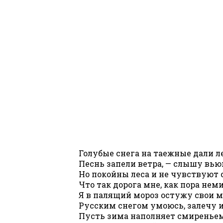
Голубые снега на таежные дали л
Песнь запели ветра, — слышу вь
Но покойны леса и не чувствуют 
Что так дорога мне, как пора нем
Я в палящий мороз остужу свои м
Русским снегом умоюсь, залечу 
Пусть зима наполняет смиреньем