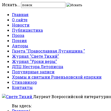
Искать...
Главная
О сайте
Новости
Публицистика
Проза
Поэзия
Авторы
Газета "Православная Луганщина "
Журнал "Свете Тихий"
Журнал "Уроки веры"
ДПЦ Нестора Летописца
Популярные записи
Храмы и святыни Ровеньковской епархии
Стиховизор
Контакты
Лауреат Всероссийской литературно
Вы здесь:
Главная
/