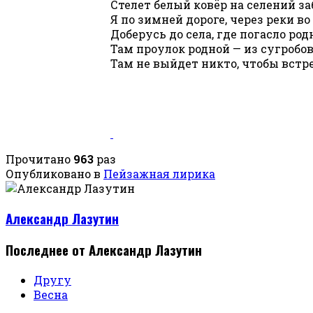
Стелет белый ковёр на селений з
Я по зимней дороге, через реки во 
Доберусь до села, где погасло родн
Там проулок родной — из сугробо
Там не выйдет никто, чтобы встре
Прочитано
963
раз
Опубликовано в
Пейзажная лирика
Александр Лазутин
Последнее от Александр Лазутин
Другу
Весна