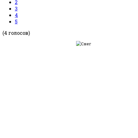
2
3
4
5
(4 голосов)