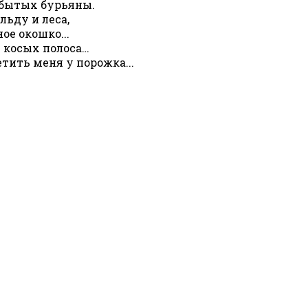
абытых бурьяны.
льду и леса,
ое окошко...
в косых полоса…
тить меня у порожка...