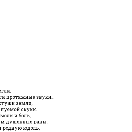
егли.
юги протяжные звуки…
стужи земли,
инуемой скуки.
ысли и боль,
им душевные раны.
 родную юдоль,