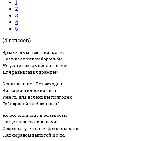
1
2
3
4
5
(4 голосов)
Бразды дымятся гайдамачин
На нивах ложной бороньбы.
Не уж то пахарь предназначен
Для разжигания вражды?
Кроваво поле... Безысходен
Витка мистический овал.
Уже ль для вольницы пригоден
Гейевропейский сеновал?
Но все оплачено и вольность,
На щит вспарили палачи!..
Сокрыла суть толпы фривольность
Над смрадом вылитой мочи...