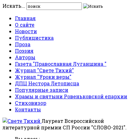
Искать...
Главная
О сайте
Новости
Публицистика
Проза
Поэзия
Авторы
Газета "Православная Луганщина "
Журнал "Свете Тихий"
Журнал "Уроки веры"
ДПЦ Нестора Летописца
Популярные записи
Храмы и святыни Ровеньковской епархии
Стиховизор
Контакты
Лауреат Всероссийской
литературной премии СП России "СЛОВО-2021".
Вы здесь: