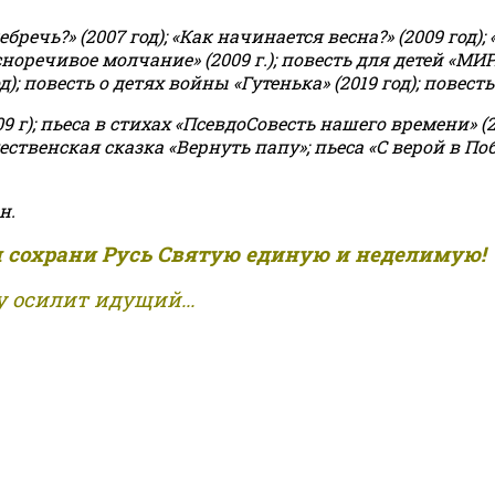
чь?» (2007 год); «Как начинается весна?» (2009 год); 
асноречивое молчание» (2009 г.); повесть для детей «МИ
 повесть о детях войны «Гутенька» (2019 год); повесть 
9 г); пьеса в стихах «ПсевдоСовесть нашего времени» (201
ственская сказка «Вернуть папу»; пьеса «С верой в Поб
н.
и сохрани Русь Святую единую и неделимую!
 осилит идущий...