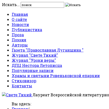
Искать...
Главная
О сайте
Новости
Публицистика
Проза
Поэзия
Авторы
Газета "Православная Луганщина "
Журнал "Свете Тихий"
Журнал "Уроки веры"
ДПЦ Нестора Летописца
Популярные записи
Храмы и святыни Ровеньковской епархии
Стиховизор
Контакты
Лауреат Всероссийской литературно
Вы здесь:
Главная
/