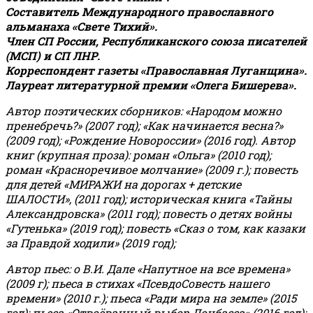
Составитель Международного православного
альманаха «Свете Тихий».
Член СП России, Республиканского союза писателей
(МСП) и СП ЛНР.
Корреспондент газеты «Православная Луганщина»
.
Лауреат литературной премии «Олега Бишерева».
Автор поэтических сборников: «Народом можно
пренебречь?» (2007 год); «Как начинается весна?»
(2009 год); «Рождение Новороссии» (2016 год).
Автор
книг (крупная проза): роман «Ольга» (2010 год);
роман «Красноречивое молчание» (2009 г.); повесть
для детей «МИРАЖИ на дорогах + детские
ШАЛОСТИ», (2011 год); историческая книга «Тайны
Александровска» (2011 год); повесть о детях войны
«Гутенька» (2019 год); повесть «Сказ о том, как казаки
за Правдой ходили» (2019 год);
Автор пьес: о В.И. Дале «Напутное на все времена»
(2009 г); пьеса в стихах «ПсевдоСовесть нашего
времени» (2010 г.); пьеса «Ради мира на земле» (2015
год); пьеса «Отвоёванный выбор Донбасса» (2016 год);