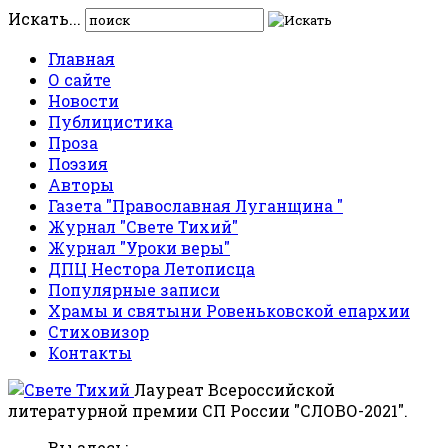
Искать...
Главная
О сайте
Новости
Публицистика
Проза
Поэзия
Авторы
Газета "Православная Луганщина "
Журнал "Свете Тихий"
Журнал "Уроки веры"
ДПЦ Нестора Летописца
Популярные записи
Храмы и святыни Ровеньковской епархии
Стиховизор
Контакты
Лауреат Всероссийской
литературной премии СП России "СЛОВО-2021".
Вы здесь: