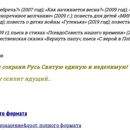
чь?» (2007 год); «Как начинается весна?» (2009 год); 
асноречивое молчание» (2009 г.); повесть для детей «МИ
 повесть о детях войны «Гутенька» (2019 год); повесть 
9 г); пьеса в стихах «ПсевдоСовесть нашего времени» (201
ственская сказка «Вернуть папу»; пьеса «С верой в Поб
н.
и сохрани Русь Святую единую и неделимую!
 осилит идущий...
ого формата