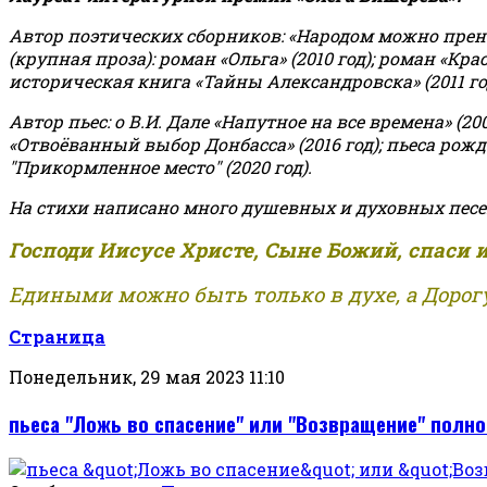
Автор поэтических сборников: «Народом можно пренебре
(крупная проза): роман «Ольга» (2010 год); роман «Кр
историческая книга «Тайны Александровска» (2011 год);
Автор пьес: о В.И. Дале «Напутное на все времена» (200
«Отвоёванный выбор Донбасса» (2016 год); пьеса рожде
"Прикормленное место" (2020 год).
На стихи написано много душевных и духовных песе
Господи Иисусе Христе, Сыне Божий, спаси 
Едиными можно быть только в духе, а Дорогу
Страница
Понедельник, 29 мая 2023 11:10
пьеса "Ложь во спасение" или "Возвращение" полн