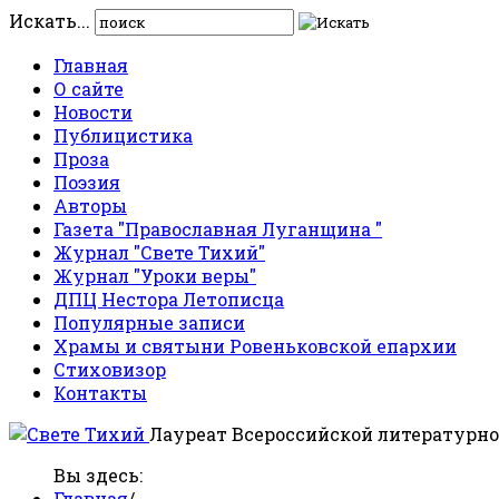
Искать...
Главная
О сайте
Новости
Публицистика
Проза
Поэзия
Авторы
Газета "Православная Луганщина "
Журнал "Свете Тихий"
Журнал "Уроки веры"
ДПЦ Нестора Летописца
Популярные записи
Храмы и святыни Ровеньковской епархии
Стиховизор
Контакты
Лауреат Всероссийской литературно
Вы здесь:
Главная
/