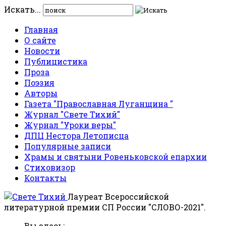
Искать...
Главная
О сайте
Новости
Публицистика
Проза
Поэзия
Авторы
Газета "Православная Луганщина "
Журнал "Свете Тихий"
Журнал "Уроки веры"
ДПЦ Нестора Летописца
Популярные записи
Храмы и святыни Ровеньковской епархии
Стиховизор
Контакты
Лауреат Всероссийской
литературной премии СП России "СЛОВО-2021".
Вы здесь: