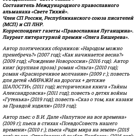
Составитель Международного православного
альманаха «Свете Тихий».
Член СП России, Республиканского союза писателей
(МСП) и СП ЛНР.
Корреспондент газеты «Православная Луганщина»
.
Лауреат литературной премии «Олега Бишерева».
Автор поэтических сборников: «Народом можно
пренебречь?» (2007 год); «Как начинается весна?»
(2009 год); «Рождение Новороссии» (2016 год).
Автор
книг (крупная проза): роман «Ольга» (2010 год);
роман «Красноречивое молчание» (2009 г.); повесть
для детей «МИРАЖИ на дорогах + детские
ШАЛОСТИ», (2011 год); историческая книга «Тайны
Александровска» (2011 год); повесть о детях войны
«Гутенька» (2019 год); повесть «Сказ о том, как казаки
за Правдой ходили» (2019 год);
Автор пьес: о В.И. Дале «Напутное на все времена»
(2009 г); пьеса в стихах «ПсевдоСовесть нашего
времени» (2010 г.); пьеса «Ради мира на земле» (2015
год); пьеса «Отвоёванный выбор Донбасса» (2016 год);