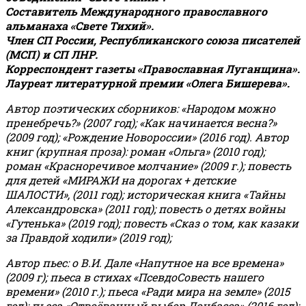
Составитель Международного православного
альманаха «Свете Тихий».
Член СП России, Республиканского союза писателей
(МСП) и СП ЛНР.
Корреспондент газеты «Православная Луганщина»
.
Лауреат литературной премии «Олега Бишерева».
Автор поэтических сборников: «Народом можно
пренебречь?» (2007 год); «Как начинается весна?»
(2009 год); «Рождение Новороссии» (2016 год).
Автор
книг (крупная проза): роман «Ольга» (2010 год);
роман «Красноречивое молчание» (2009 г.); повесть
для детей «МИРАЖИ на дорогах + детские
ШАЛОСТИ», (2011 год); историческая книга «Тайны
Александровска» (2011 год); повесть о детях войны
«Гутенька» (2019 год); повесть «Сказ о том, как казаки
за Правдой ходили» (2019 год);
Автор пьес: о В.И. Дале «Напутное на все времена»
(2009 г); пьеса в стихах «ПсевдоСовесть нашего
времени» (2010 г.); пьеса «Ради мира на земле» (2015
год); пьеса «Отвоёванный выбор Донбасса» (2016 год);