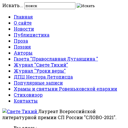
Искать...
Главная
О сайте
Новости
Публицистика
Проза
Поэзия
Авторы
Газета "Православная Луганщина "
Журнал "Свете Тихий"
Журнал "Уроки веры"
ДПЦ Нестора Летописца
Популярные записи
Храмы и святыни Ровеньковской епархии
Стиховизор
Контакты
Лауреат Всероссийской
литературной премии СП России "СЛОВО-2021".
Вы здесь: