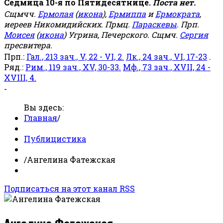
Седмица 10-я по Пятидесятнице.
Поста нет.
Сщмчч.
Ермолая
(
икона
),
Ермиппа
и
Ермократа
,
иереев Никомидийских. Прмц.
Параскевы
. Прп.
Моисея
(
икона
) Угрина, Печерского. Сщмч.
Сергия
пресвитера.
Прп.:
Гал., 213 зач., V, 22 - VI, 2.
Лк., 24 зач., VI, 17-23
.
Ряд.:
Рим., 119 зач., XV, 30-33.
Мф., 73 зач., XVII, 24 -
XVIII, 4.
-
Вы здесь:
Главная
/
Публицистика
/
Ангелина Фатежская
Подписаться на этот канал RSS
Ангелина Фатежская