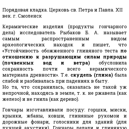
Порядовая кладка. Церковь св. Петра и Павла.
XII
век. г. Смоленск
Керамические изделия (продукты гончарного
дела) исследователь Рыбаков
Б. А.
называет
самым распространенным видом
археологических находок и пишет, что
«Устойчивость обожженного глиняного теста
по
отношению к разрушающим силам природы
(почвенных вод и ветра)
обусловила
сохранность почти всего керамического
материала древности». Т.е.
скудель (глина)
была
слабой и разбивалась при падениях в быту.
Но та, что сохранилась, оказалась не такой уж
непрочной, находясь в земле, т. к. не ржавела (как
железо) и не гнила (как дерево).
Гончары изготавливали посуду: горшки, миски,
крынки, жбаны, ковши, глиняные рукомои и
дорожные фонари, голосники для зданий (для
лучшей акустики). Гончары делали и глиняную