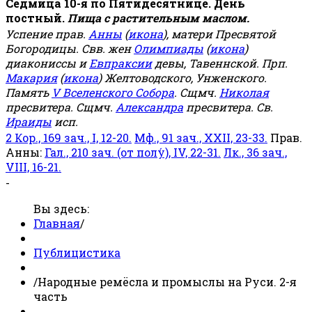
Седмица 10-я по Пятидесятнице. День
постный.
Пища с растительным маслом.
Успение прав.
Анны
(
икона
), матери Пресвятой
Богородицы. Свв. жен
Олимпиады
(
икона
)
диакониссы и
Евпраксии
девы, Тавеннской. Прп.
Макария
(
икона
) Желтоводского, Унженского.
Память
V Вселенского Собора
. Сщмч.
Николая
пресвитера. Сщмч.
Александра
пресвитера. Св.
Ираиды
исп.
2 Кор., 169 зач., I, 12-20.
Мф., 91 зач., XXII, 23-33.
Прав.
Анны:
Гал., 210 зач. (от полу́), IV, 22-31.
Лк., 36 зач.,
VIII, 16-21.
-
Вы здесь:
Главная
/
Публицистика
/
Народные ремёсла и промыслы на Руси. 2-я
часть