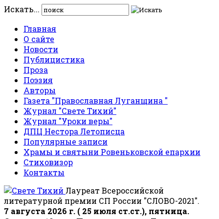
Искать...
Главная
О сайте
Новости
Публицистика
Проза
Поэзия
Авторы
Газета "Православная Луганщина "
Журнал "Свете Тихий"
Журнал "Уроки веры"
ДПЦ Нестора Летописца
Популярные записи
Храмы и святыни Ровеньковской епархии
Стиховизор
Контакты
Лауреат Всероссийской
литературной премии СП России "СЛОВО-2021".
7 августа 2026 г. ( 25 июля ст.ст.), пятница.