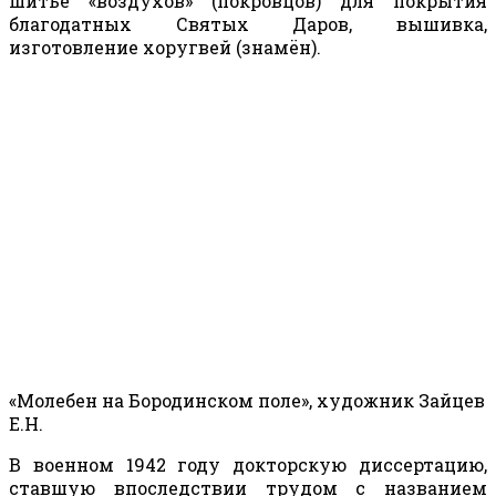
шитьё «воздухов» (покровцов) для покрытия
благодатных Святых Даров, вышивка,
изготовление хоругвей (знамён).
«Молебен на Бородинском поле», художник Зайцев
Е.Н.
В военном 1942 году докторскую диссертацию,
ставшую впоследствии трудом с названием