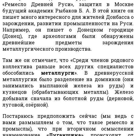
«Ремесло Древней Руси», защитил в Москве
будущий академик Рыбаков Б. А. В этой книге он
пишет много интересного для жителей Донбасса о
зарождении, развитии промышленности на Руси.
Например, он пишет о Донецком городище
(Донец), где археологами были обнаружены
древнейшие предметы зарождения
металлургического производства.
Там же он отмечает, что «Среди членов родового
коллектива раньше всех других специалистов
обособились
металлурги
». В древнерусской
металлургии было разделение на домников (они
занимались выплавкой железа из руды) и
кузнецов (обрабатывающих металлы). Железо
добывали сначала из болотной руды (дерновой,
луговой, озёрной).
Постараюсь предположить сейчас (мы ведь с
вами размышляем о том, что такое ремесло и
промыслы), что при вторичном осмыслении
наименование
«Луганщина»
происходит от