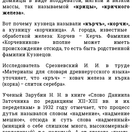
домницы в виде ноздреватой, мягкой и вязкой
массы, так называемой
«крицы», «кричного
железа».
Вот почему кузнеца называли
«кърчъ», «корчи»,
а кузницу «корчиница». А города, известные
обработкой железа: Корчев – Керчь. Фамилия
«Корчевников» вполне может иметь
происхождение отсюда, то есть быть родственной
фамилии Кузнецов.
Исследователь Срезневский
И. И.
в труде
«Материалы для словаря древнерусского языка»
уточняет, что «кръч» – ковач железа и кърка
(корка) – слиток серебра».
Ученый Зарубин
Н. Н.
в книге «Слово Даниила
Заточника по редакциям
XII
–
XIII
вв. и их
переделкам» в 1932 году отмечает, что процесс
дутья назывался словом «надмение», «надмение
мешное», отсюда и суть слова «надменный»
(мнящий о себе слишком много, высокомерный-
горделивый), т.е. надутый. А от глагола «дмать,