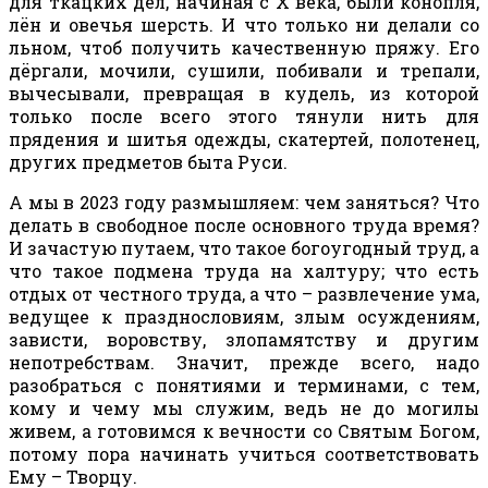
для ткацких дел, начиная с Х века, были конопля,
лён и овечья шерсть. И что только ни делали со
льном, чтоб получить качественную пряжу. Его
дёргали, мочили, сушили, побивали и трепали,
вычесывали, превращая в кудель, из которой
только после всего этого тянули нить для
прядения и шитья одежды, скатертей, полотенец,
других предметов быта Руси.
А мы в 2023 году размышляем: чем заняться? Что
делать в свободное после основного труда время?
И зачастую путаем, что такое богоугодный труд, а
что такое подмена труда на халтуру; что есть
отдых от честного труда, а что – развлечение ума,
ведущее к празднословиям, злым осуждениям,
зависти, воровству, злопамятству и другим
непотребствам. Значит, прежде всего, надо
разобраться с понятиями и терминами, с тем,
кому и чему мы служим, ведь не до могилы
живем, а готовимся к вечности со Святым Богом,
потому пора начинать учиться соответствовать
Ему – Творцу.