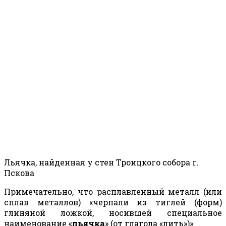
Л
ьячка, найденная у стен Троицкого собора г.
Пскова
Примечательно, что расплавленный металл (или
сплав металлов) «черпали из тиглей (форм)
глиняной ложкой, носившей специальное
наименование «
льячка
» (от глагола «лить»)».