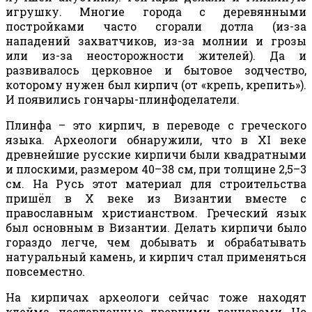
игрушку. Многие города с деревянными
постройками часто сгорали дотла (из-за
нападений захватчиков, из-за молнии и грозы
или из-за неосторожности жителей). Да и
развивалось церковное и бытовое зодчество,
которому нужен был кирпич (от «крепь, крепить»).
И появились гончары-плинфоделатели.
Плинфа – это кирпич, в переводе с греческого
языка. Археологи обнаружили, что в
XI
веке
древнейшие русские кирпичи были квадратными
и плоскими, размером 40–38 см, при толщине 2,5–3
см. На Русь этот материал для строительства
пришёл в Х веке из Византии вместе с
православным христианством. Греческий язык
был основным в Византии. Делать кирпичи было
гораздо легче, чем добывать и обрабатывать
натуральный камень, и кирпич стал применяться
повсеместно.
На кирпичах археологи сейчас тоже находят
клейма, поставленные древними гончарами. Но