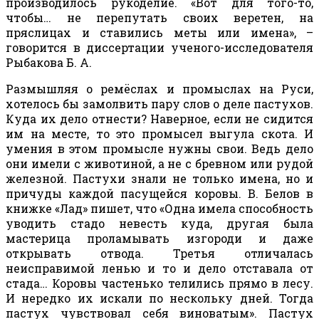
производилось рукоделие. «Вот для того-то,
чтобы… не перепутать своих веретен, на
пряслицах и ставились меты или имена», –
говорится в диссертации ученого-исследователя
Рыбакова
Б. А.
Размышляя о ремёслах и промыслах на Руси,
хотелось бы замолвить пару слов о деле пастухов.
Куда их дело отнести? Наверное, если не сидится
им на месте, то это промысел выгула скота. И
умения в этом промысле нужны свои. Ведь дело
они имели с животиной, а не с бревном или рудой
железной. Пастухи знали не только имена, но и
причуды каждой пасущейся коровы. В. Белов в
книжке «Лад» пишет, что «Одна имела способность
уводить стадо невесть куда, другая была
мастерица проламывать изгороди и даже
открывать отвода. Третья отличалась
неисправимой ленью и то и дело отставала от
стада… Коровы частенько телились прямо в лесу.
И нередко их искали по нескольку дней. Тогда
пастух чувствовал себя виноватым». Пастух