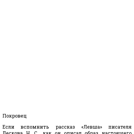
Покровец
Если вспомнить рассказ «Левша» писателя
Лескова
Н. С.,
как он описал образ настоящего