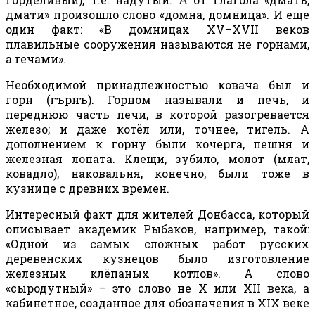
дмати» произошло слово «домна, домница». И еще
один факт: «В домницах XV–XVII веков
плавильные сооружения называются не горнами,
а гечами».
Необходимой принадлежностью ковача был и
горн (гърнъ). Горном называли и печь, и
переднюю часть печи, в которой разогревается
железо; и даже котёл или, точнее, тигель. А
дополнением к горну были кочерга, пешня и
железная лопата. Клещи, зубило, молот (млат,
ковадло), наковальня, конечно, были тоже в
кузнице с древних времен.
Интересный факт для жителей Донбасса, который
описывает академик Рыбаков, например, такой:
«Одной из самых сложных работ русских
деревенских кузнецов было изготовление
железных клёпаных котлов». А слово
«сыродутный» – это слово не Х или
XII
века, а
кабинетное, созданное для обозначения в
XIX
веке