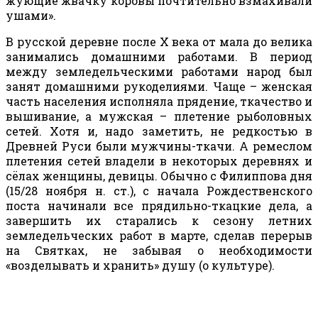
жующие жвачку коровы почтительно взмахивали
ушами».
В русской деревне после Х века от мала до велика
занимались домашними работами. В период
между земледельческими работами народ был
занят домашними рукоделиями. Чаще – женская
часть населения исполняла прядение, ткачество и
вышивание, а мужская – плетение рыболовных
сетей. Хотя и, надо заметить, не редкостью в
Древней Руси были мужчины-ткачи. А ремеслом
плетения сетей владели в некоторых деревнях и
сёлах женщины, девицы. Обычно с Филиппова дня
(15/28 ноября н. ст.), с начала Рождественского
поста начинали все прядильно-ткацкие дела, а
завершить их старались к сезону летних
земледельческих работ в марте, сделав перерыв
на Святках, не забывая о необходимости
«возделывать и хранить» душу (о культуре).