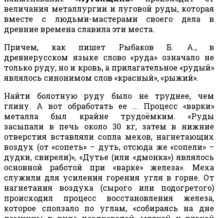
величания металлургии и луговой руды, которая
вместе с людьми-мастерами своего дела в
древние времена славила эти места.
Причем, как пишет Рыбаков Б. А., в
древнерусском языке слово «руда» означало не
только руду, но и кровь, а прилагательное «рудый»
являлось синонимом слов «красный», «рыжий».
Найти болотную руду было не труднее, чем
глину. А вот обработать ее ... Процесс «варки»
металла был крайне трудоёмким. «Руды
засыпали в печь около 30 кг, затем в нижние
отверстия вставляли сопла мехов, нагнетающих
воздух (от «сопеть» – дуть, отсюда же «сопели» –
дудки, свирели)», «Дутье (или «дмонка») являлось
основной работой при «варке» железа». Меха
служили для усиления горения угля в горне. От
нагнетания воздуха (сырого или подогретого)
происходил процесс восстановления железа,
которое сползало по углам, «собираясь на дне