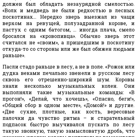
должен был обладать незаурядной смелостью.
«Волк и медведь не были редкостью в лесных
поскотинах… Нередко зверь выезжал из чащи
верхом на ревущей, полузадранной корове, и
пастух с одним батогом,
… иногда плача, смело
бросался на «кровопивца». Обычно зверь этот
считался не «своим», а пришедшим в поскотину
откуда-то со стороны или же был обижен людьми
раньше».
Пасли стадо раньше в лесу, а не в поле. «Рожок или
дудка веками печально звенели в русском лесу
сквозь его отрешенно-широкий шум. Коровы
знали несколько музыкальных колен.
Они
выполняли такие музыкальные команды:
«
В
прогон!», «Делай, что хочешь», «Опасно, беги!»,
«Общий сбор в одном месте», «Домой!» и другие.
«Две сухие, плотные, как кость, вересовые
палочки да чувство ритма – и старательный
подпасок быстро выучивался пускать по лесу
такую звонкую, такую замысловатую дробь, что