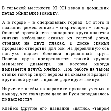
В сельской местности
XI
–
XII
веков в домашних
печах обжигали керамику.
А в городе – в специальных горнах. От этого и
название ремесленника – «гърнъчаръ» – гончар.
Основой простейшего гончарного круга является
«низкая небольшая скамья из толстой доски,
стоящая на двух плахах. В доске скамьи
прорезано отверстие для оси. На деревянную ось
наглухо падает большой деревянный круг…
Поверх круга прикрепляется тонкий кружок
меньшего диаметра, на котором иногда
вырезается вглубь клеймо… При работе на таком
станке гончар сидит верхом на скамье и вращает
круг левой рукой, а правой формирует глину».
Изучение клейм на керамике привело ученых к
выводу, что гончарное дело на Руси передавалось
по наследству.
Клеймо (другие его названия: «пятно», «тавро»)