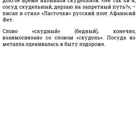
долгое время называли скудельной.
«Не так ли я,
сосуд скудельный, дерзаю на запретный путь?», –
писал в стихе «Ласточки» русский поэт Афанасий
Фет
.
Слово «скудный» (бедный), конечно,
взаимосвязано со словом «скудель». Посуда из
металла оценивалась в быту подороже.