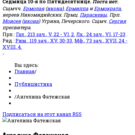
Седмица 10-я по Пятидесятнице.
Поста нет.
Сщмчч.
Ермолая
(
икона
),
Ермиппа
и
Ермократа
,
иереев Никомидийских. Прмц.
Параскевы
. Прп.
Моисея
(
икона
) Угрина, Печерского. Сщмч.
Сергия
пресвитера.
Прп.:
Гал., 213 зач., V, 22 - VI, 2.
Лк., 24 зач., VI, 17-23
.
Ряд.:
Рим., 119 зач., XV, 30-33.
Мф., 73 зач., XVII, 24 -
XVIII, 4.
-
Вы здесь:
Главная
/
Публицистика
/
Ангелина Фатежская
Подписаться на этот канал RSS
Ангелина Фатежская