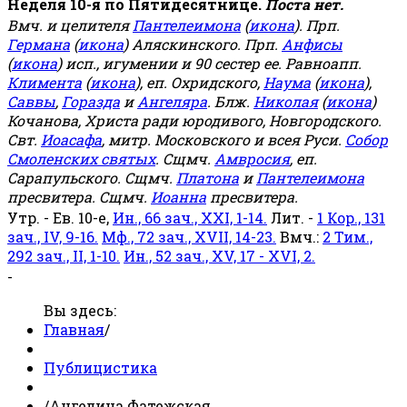
Неделя 10-я по Пятидесятнице.
Поста нет.
Вмч. и целителя
Пантелеимона
(
икона
). Прп.
Германа
(
икона
) Аляскинского. Прп.
Анфисы
(
икона
) исп., игумении и 90 сестер ее. Равноапп.
Климента
(
икона
), еп. Охридского,
Наума
(
икона
),
Саввы
,
Горазда
и
Ангеляра
. Блж.
Николая
(
икона
)
Кочанова, Христа ради юродивого, Новгородского.
Свт.
Иоасафа
, митр. Московского и всея Руси.
Собор
Смоленских святых
. Сщмч.
Амвросия
, еп.
Сарапульского. Сщмч.
Платона
и
Пантелеимона
пресвитера. Сщмч.
Иоанна
пресвитера.
Утр. - Ев. 10-е,
Ин., 66 зач., XXI, 1-14.
Лит. -
1 Кор., 131
зач., IV, 9-16.
Мф., 72 зач., XVII, 14-23.
Вмч.:
2 Тим.,
292 зач., II, 1-10.
Ин., 52 зач., XV, 17 - XVI, 2.
-
Вы здесь:
Главная
/
Публицистика
/
Ангелина Фатежская