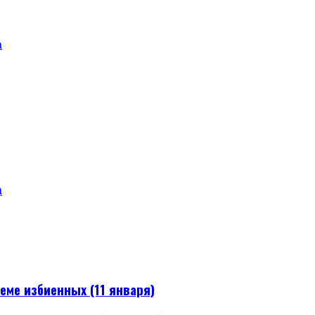
а
а
еме избиенных (11 января)