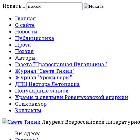
Искать...
Главная
О сайте
Новости
Публицистика
Проза
Поэзия
Авторы
Газета "Православная Луганщина "
Журнал "Свете Тихий"
Журнал "Уроки веры"
ДПЦ Нестора Летописца
Популярные записи
Храмы и святыни Ровеньковской епархии
Стиховизор
Контакты
Лауреат Всероссийской литературно
Вы здесь:
Главная
/