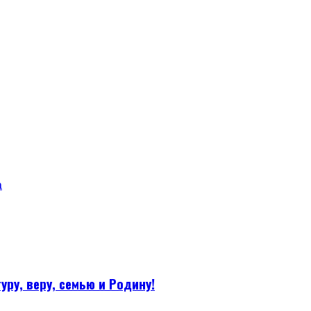
а
уру, веру, семью и Родину!