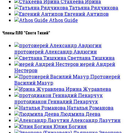
Стахеева Ирина
Татьяна Рядчикова
Евгений Антипов
Athos Guide
Члены ПЛО "Свете Тихий"
протоиерей Александр Авдюгин
Светлана Тишкина
иерей Андрей
Нестеров
Протоиерей
Василий Мазур
Ирина Журавлева
протодиакон Геннадий Пекарчук
Наталья Романова
Людмила Деева
Александр Лазутин
Юлия Богиня
Элеонора