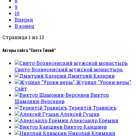
8
9
10
Вперед
В конец
Страница 1 из 13
Авторы сайта "Свете Тихий"
Свято-Вознесенский мужской монастырь
Дмитрий Казарин
Журнал "Уроки веры"
Сайт
Виктор
Шамонин-Версенев
Терентiй Травнiкъ
Алексей Гушан
Александр Ерёмин
Виктор Каншиев
Николай Климкин