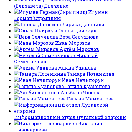
(Елизавета) Дьяченко
Игумен
Герман(Скрыпник)
Лариса Даншина
Ольга Цвиркун
Вера Селуянова
Иван Морозов
Артём Миронов
Николай
Семенченков
Алина Уханова
Тамара Потёмкина
Иван Нечипорук
Галина Кузнецова
Альбина Янкова
Галина Мамонтова
Информационный отдел Луганской епархии
Виктория
Пивоварцева