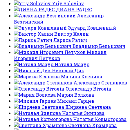
Yriy Soloviov
ДИАНА РАДЕС
Александр
Безгинский
Эдуард Ковшевный
Виктор Халин
Лариса Ратич
Владимир Белькович
Михаил
Игоревич Петухов
Наталя Мазур
Николай Дик
Марина Ксенина
Александр Степанков
Олександр Вітолін
Мария Волкова
Михаил Гарцев
Ширяева Светлана
Наталья Зинцова
Наталья Колмогорова
Светлана Храмцова