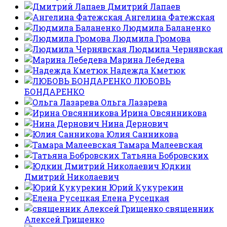
Дмитрий Лапаев
Ангелина Фатежская
Людмила Баланенко
Людмила Громова
Людмила Чернявская
Марина Лебедева
Надежда Кметюк
ЛЮБОВЬ
БОНДАРЕНКО
Ольга Лазарева
Ирина Овсянникова
Нина Дернович
Юлия Санникова
Тамара Малеевская
Татьяна Бобровских
Юдкин
Дмитрий Николаевич
Юрий Кукурекин
Елена Русецкая
священник
Алексей Грищенко