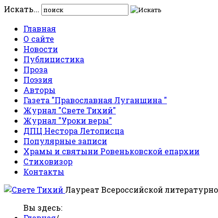
Искать...
Главная
О сайте
Новости
Публицистика
Проза
Поэзия
Авторы
Газета "Православная Луганщина "
Журнал "Свете Тихий"
Журнал "Уроки веры"
ДПЦ Нестора Летописца
Популярные записи
Храмы и святыни Ровеньковской епархии
Стиховизор
Контакты
Лауреат Всероссийской литературно
Вы здесь:
Главная
/