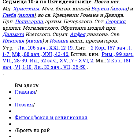
Седмица 10-я по Пятидесятнице.
Поста нет.
Мц.
Христины
. Мчч. блгвв. князей
Бориса
(
икона
) и
Глеба
(
икона
), во св. Крещении Романа и Давида.
Прп.
Поликарпа
, архим. Печерского. Свт.
Георгия
,
архиеп. Могилевского. Обретение мощей прп.
Далмата
Исетского. Сщмч.
Алфея
диакона. Свв.
Николая
(
икона
) и
Иоанна
испп., пресвитеров.
Утр. -
Лк., 106 зач., XXI, 12-19.
Лит. -
2 Кор., 167 зач., I,
1-7.
Мф., 88 зач., XXI, 43-46.
Блгвв. кнн.:
Рим., 99 зач.,
VIII, 28-39.
Ин., 52 зач., XV, 17 - XVI, 2.
Мц.:
2 Кор., 181
зач., VI, 1-10.
Лк., 33 зач., VII, 36-50
.
-
Вы здесь:
Главная
/
Поэзия
/
Философская и религиозная
/
Бронь на рай