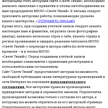
Желающим стать авторами сайта «Свете Тихий», необходимо
написать заявление о принятии в члены литобъединения на
имя председателя МПЛО «Свете Тихий».
К письму следует
приложить авторские работы, показывающие уровень
вашего мастерства. »
ОТПРАВИТЬ ПИСЬМО
Кроме этого, при создании учетной записи следует указать
настоящие имя и фамилию, загрузить свою фотографию
(аватар), написать несколько строк о себе, указать страну и
регион проживания и ожидать решения литсовета МПЛО
«Свете Тихий» о переводе в авторы сайта (по истечению
времени – и в члены МПЛО
«Свете Тихий»). Перед созданием учётной записи
необходимо ознакомится с правилами регистрации и
пользовательским соглашением.
Сайт "Свете Тихий" предоставляет авторам возможность
свободной публикации своих литературных произведений в
сети Интернет на основании
пользовательского
соглашени
я
.
Все авторские права на произведения
принадлежат авторам и охраняются законом.
Перепечатка
произведений возможна только с согласия его автора, к
которому вы можете обратиться на его авторской странице.
Ответственность за тексты произведений авторы несут