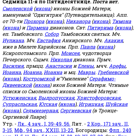
Седмица 11-я по Пятидесятнице.
Поста нет.
Смоленской
(
икона
) иконы Божией Матери,
именуемой "Одигитрия" (Путеводительница). Апп.
от 70-ти
Прохора
(
икона
),
Никанора
(
икона
),
Тимона
(
икона
) и
Пармена
диаконов. Свт.
Питирима
(
икона
),
еп. Тамбовского.
Собор
Тамбовских святых. Мч.
Иулиана
. Мч.
Евстафия
Анкирского. Мч.
Акакия
,
иже в Милете Карийском. Прп.
Павла
(
икона
)
Ксиропотамского. Прп.
Моисея
, чудотворца
Печерского. Сщмч.
Николая
диакона. Прмч.
Василия
, прмцц.
Анастасии
и
Елены
, мчч.
Арефы
,
Иоанна
,
Иоанна
,
Иоанна
и мц.
Мавры
.
Гребневской
(
икона
),
Костромской
и"Умиление"
Серафимо-
Дивеевской
(
икона
) икон Божией Матери. Чтимые
списки со Смоленской иконы Божией Матери:
Устюженская
,
Выдропусская
,
Христофоровская
,
Супрасльская
,
Югская
(
икона
),
Игрицкая
,
Шуйская
(
икона
),
Седмиезерная
,
Сергиевская
(в Троице-
Сергиевой Лавре).
Утр. -
Лк., 4 зач., I, 39-49, 56.
Лит. -
2 Кор., 171 зач., II,
3-15.
Мф., 94 зач., XXIII, 13-22.
Богородицы:
Флп., 240