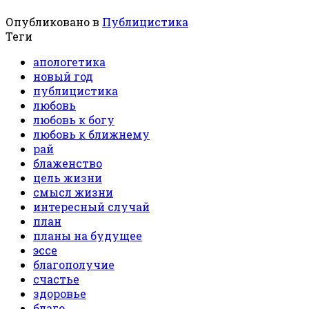
Опубликовано в
Публицистика
Теги
апологетика
новый год
публицистика
любовь
любовь к богу
любовь к ближнему
рай
блаженство
цель жизни
смысл жизни
интересный случай
план
планы на будущее
эссе
благополучие
счастье
здоровье
благо