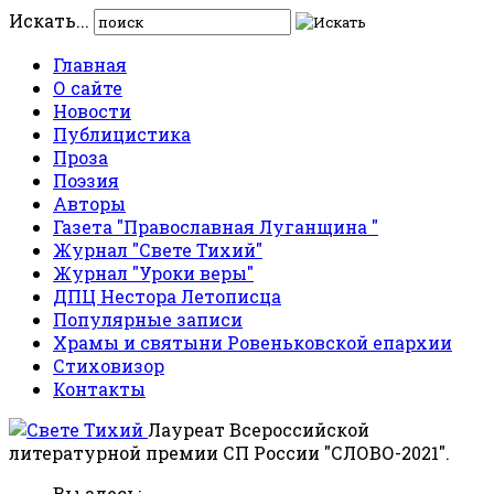
Искать...
Главная
О сайте
Новости
Публицистика
Проза
Поэзия
Авторы
Газета "Православная Луганщина "
Журнал "Свете Тихий"
Журнал "Уроки веры"
ДПЦ Нестора Летописца
Популярные записи
Храмы и святыни Ровеньковской епархии
Стиховизор
Контакты
Лауреат Всероссийской
литературной премии СП России "СЛОВО-2021".
Вы здесь: