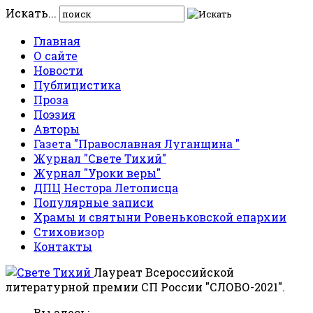
Искать...
Главная
О сайте
Новости
Публицистика
Проза
Поэзия
Авторы
Газета "Православная Луганщина "
Журнал "Свете Тихий"
Журнал "Уроки веры"
ДПЦ Нестора Летописца
Популярные записи
Храмы и святыни Ровеньковской епархии
Стиховизор
Контакты
Лауреат Всероссийской
литературной премии СП России "СЛОВО-2021".
Вы здесь: