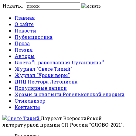
Искать...
Главная
О сайте
Новости
Публицистика
Проза
Поэзия
Авторы
Газета "Православная Луганщина "
Журнал "Свете Тихий"
Журнал "Уроки веры"
ДПЦ Нестора Летописца
Популярные записи
Храмы и святыни Ровеньковской епархии
Стиховизор
Контакты
Лауреат Всероссийской
литературной премии СП России "СЛОВО-2021".
Вы здесь: