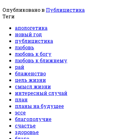
Опубликовано в
Публицистика
Теги
апологетика
новый год
публицистика
любовь
любовь к богу
любовь к ближнему
рай
блаженство
цель жизни
смысл жизни
интересный случай
план
планы на будущее
эссе
благополучие
счастье
здоровье
благо