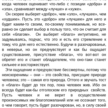
когда человек оценивает что-либо с позиции «добра» и
«зла», сравнивает между «лучше» и «хуже».
Он скорее выберет «добро», чем «зло», «лучшее», чем
«худшее». Пусть это «добро» или «лучшее» для него и
будет каким-то своим, по-своему понимаемым, но все-
равно он сделает выбор в пользу того, что он считает для
себя «благом». Он выберет «благо» интуитивно, не
задумываясь, подчас, что это и есть его стремление к
тому, что для него естественно. Будучи в разочарованьи,
в неверьи, но он предчувствует и как бы ощущает
существование, присутствие «блага», что вот-вот он
обретет его и станет обладателем, что оно-таки станет
сильнее и восторжествует.
Эти ощущение и предчувствие бессмертны, потому что
неискоренимы – они – это свойства, присущие природе
человека; это – самая его природа. Оттого и звучать тост
о «благе» будет до тех пор, пока человек жив. Ибо он
всегда будет как-бы отголоском его природных свойств.
Пусть человек и не верит в осуществление
произносимых им благопожеланий или не осознает того,
о чем говорит, пусть будет разочарован, но, в силу своей