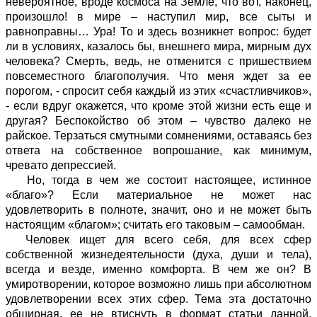
невероятное, вроде космоса на Земле, что вот, наконец,
произошло! в мире – наступил мир, все сыты и
равноправны… Ура! То и здесь возникнет вопрос: будет
ли в условиях, казалось бы, внешнего мира, мирным дух
человека? Смерть, ведь, не отменится с пришествием
повсеместного благополучия. Что меня ждет за ее
порогом, - спросит себя каждый из этих «счастливчиков»,
- если вдруг окажется, что кроме этой жизни есть еще и
другая? Беспокойство об этом – чувство далеко не
райское. Терзаться смутными сомнениями, оставаясь без
ответа на собственное вопрошание, как минимум,
чревато депрессией.
Но, тогда в чем же состоит настоящее, истинное
«благо»? Если материальное не может нас
удовлетворить в полноте, значит, оно и не может быть
настоящим «благом»; считать его таковым – самообман.
Человек ищет для всего себя, для всех сфер
собственной жизнедеятельности (духа, души и тела),
всегда и везде, именно комфорта. В чем же он? В
умиротворении, которое возможно лишь при абсолютном
удовлетворении всех этих сфер. Тема эта достаточно
обширная, ее не втиснуть в формат статьи данной.