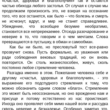
«счастья, здоровья и благополучия» так и остаются
частью обихода любого застолья. От случая к случаю мы
продолжаем произносить это, не взирая на осознание
того, что все останется, как было – что болезнь и смерть
не исчезнут, вдруг, и мир не станет справедливее.
Убеждение, что всеобщее безумие необратимо,
становится все непререкаемее. Отсюда разочарование и
неверие в то, что говорим и о чем мечтаем. Слова
превращаются в пустышку, в обман и самообман.
Как бы ни было, но пресловутый тост все-равно
прозвучит снова. Пусть формально, из уважения или
ради соблюдения вековых традиций, но он вновь
повторится. Он столь жизнеспособен, живуч, сколь
постоянно любое стремление человека.
Разгадка именно в этом. Пожелание человека себе и
другому «счастья, здоровья и благополучия», - это
выражение его подспудного стремления к тому, что
можно обозначить одним словом «благо». Стремление
это может быть неосознанным, но оно врожденно нам и
присуще и потому естественно из нас проистекает.
Иногда оно проявляет себя мимо нашей воли и рассудка
сквозь неверие и безнадежье. Особенно заметно это,