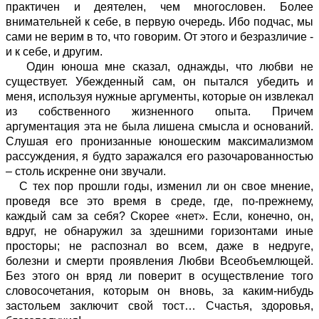
практичен и деятелен, чем многословен. Более
внимательней к себе, в первую очередь. Ибо подчас, мы
сами не верим в то, что говорим. От этого и безразличие -
и к себе, и другим.
Один юноша мне сказал, однажды, что любви не
существует. Убежденный сам, он пытался убедить и
меня, используя нужные аргументы, которые он извлекал
из собственного жизненного опыта. Причем
аргументация эта не была лишена смысла и оснований.
Слушая его пронизанные юношеским максимализмом
рассуждения, я будто заражался его разочарованностью
– столь искренне они звучали.
С тех пор прошли годы, изменил ли он свое мнение,
проведя все это время в среде, где, по-прежнему,
каждый сам за себя? Скорее «нет». Если, конечно, он,
вдруг, не обнаружил за здешними горизонтами иные
просторы; не распознал во всем, даже в недруге,
болезни и смерти проявления Любви Всеобъемлющей.
Без этого он вряд ли поверит в осуществление того
словосочетания, которым он вновь, за каким-нибудь
застольем заключит свой тост… Счастья, здоровья,