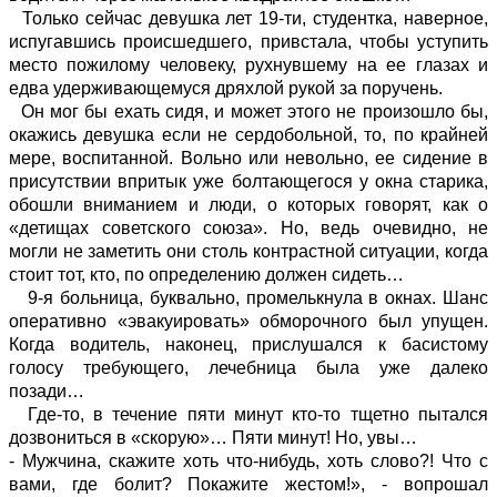
Только сейчас девушка лет 19-ти, студентка, наверное,
испугавшись происшедшего, привстала, чтобы уступить
место пожилому человеку, рухнувшему на ее глазах и
едва удерживающемуся дряхлой рукой за поручень.
Он мог бы ехать сидя, и может этого не произошло бы,
окажись девушка если не сердобольной, то, по крайней
мере, воспитанной. Вольно или невольно, ее сидение в
присутствии впритык уже болтающегося у окна старика,
обошли вниманием и люди, о которых говорят, как о
«детищах советского союза». Но, ведь очевидно, не
могли не заметить они столь контрастной ситуации, когда
стоит тот, кто, по определению должен сидеть…
9-я больница, буквально, промелькнула в окнах. Шанс
оперативно «эвакуировать» обморочного был упущен.
Когда водитель, наконец, прислушался к басистому
голосу требующего, лечебница была уже далеко
позади…
Где-то, в течение пяти минут кто-то тщетно пытался
дозвониться в «скорую»… Пяти минут! Но, увы…
- Мужчина, скажите хоть что-нибудь, хоть слово?! Что с
вами, где болит? Покажите жестом!», - вопрошал