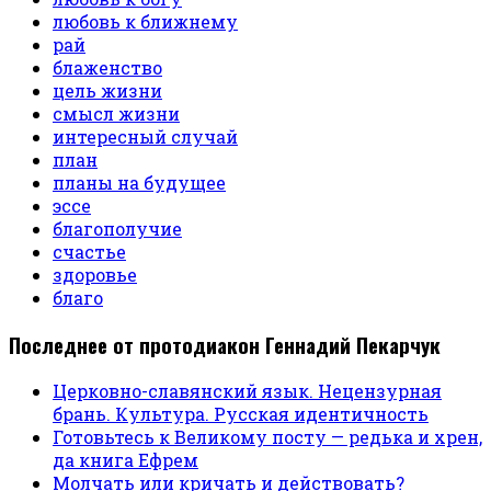
любовь к ближнему
рай
блаженство
цель жизни
смысл жизни
интересный случай
план
планы на будущее
эссе
благополучие
счастье
здоровье
благо
Последнее от протодиакон Геннадий Пекарчук
Церковно-славянский язык. Нецензурная
брань. Культура. Русская идентичность
Готовьтесь к Великому посту — редька и хрен,
да книга Ефрем
Молчать или кричать и действовать?