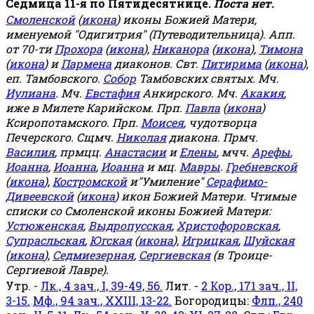
Седмица 11-я по Пятидесятнице.
Поста нет.
Смоленской
(
икона
) иконы Божией Матери,
именуемой "Одигитрия" (Путеводительница). Апп.
от 70-ти
Прохора
(
икона
),
Никанора
(
икона
),
Тимона
(
икона
) и
Пармена
диаконов. Свт.
Питирима
(
икона
),
еп. Тамбовского.
Собор
Тамбовских святых. Мч.
Иулиана
. Мч.
Евстафия
Анкирского. Мч.
Акакия
,
иже в Милете Карийском. Прп.
Павла
(
икона
)
Ксиропотамского. Прп.
Моисея
, чудотворца
Печерского. Сщмч.
Николая
диакона. Прмч.
Василия
, прмцц.
Анастасии
и
Елены
, мчч.
Арефы
,
Иоанна
,
Иоанна
,
Иоанна
и мц.
Мавры
.
Гребневской
(
икона
),
Костромской
и"Умиление"
Серафимо-
Дивеевской
(
икона
) икон Божией Матери. Чтимые
списки со Смоленской иконы Божией Матери:
Устюженская
,
Выдропусская
,
Христофоровская
,
Супрасльская
,
Югская
(
икона
),
Игрицкая
,
Шуйская
(
икона
),
Седмиезерная
,
Сергиевская
(в Троице-
Сергиевой Лавре).
Утр. -
Лк., 4 зач., I, 39-49, 56.
Лит. -
2 Кор., 171 зач., II,
3-15.
Мф., 94 зач., XXIII, 13-22.
Богородицы:
Флп., 240