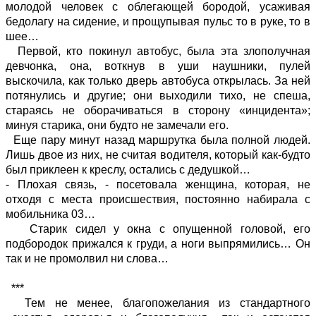
молодой человек с облегающей бородой, усаживая
бедолагу на сидение, и прощупывая пульс то в руке, то в
шее…
Первой, кто покинул автобус, была эта злополучная
девчонка, она, воткнув в уши наушники, пулей
выскочила, как только дверь автобуса открылась. За ней
потянулись и другие; они выходили тихо, не спеша,
стараясь не оборачиваться в сторону «инцидента»;
минуя старика, они будто не замечали его.
Еще пару минут назад маршрутка была полной людей.
Лишь двое из них, не считая водителя, который как-будто
был приклеен к креслу, остались с дедушкой…
- Плохая связь, - посетовала женщина, которая, не
отходя с места происшествия, постоянно набирала с
мобильника 03…
Старик сидел у окна с опущенной головой, его
подбородок прижался к груди, а ноги выпрямились… Он
так и не промолвил ни слова…
***
Тем не менее, благопожелания из стандартного