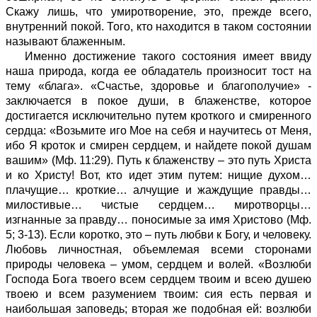
Скажу лишь, что умиротворение, это, прежде всего,
внутренний покой. Того, кто находится в таком состоянии
называют блаженным.
Именно достижение такого состояния имеет ввиду
наша природа, когда ее обладатель произносит тост на
тему «блага». «Счастье, здоровье и благополучие» -
заключается в покое души, в блаженстве, которое
достигается исключительно путем кроткого и смиренного
сердца: «Возьмите иго Мое на себя и научитесь от Меня,
ибо Я кроток и смирен сердцем, и найдете покой душам
вашим» (Мф. 11:29). Путь к блаженству – это путь Христа
и ко Христу! Вот, кто идет этим путем: нищие духом…
плачущие… кроткие… алчущие и жаждущие правды…
милостивые… чистые сердцем… миротворцы…
изгнанные за правду… поносимые за имя Христово (Мф.
5; 3-13). Если коротко, это – путь любви к Богу, и человеку.
Любовь личностная, объемлемая всеми сторонами
природы человека – умом, сердцем и волей. «Возлюби
Господа Бога твоего всем сердцем твоим и всею душею
твоею и всем разумением твоим: сия есть первая и
наибольшая заповедь; вторая же подобная ей: возлюби