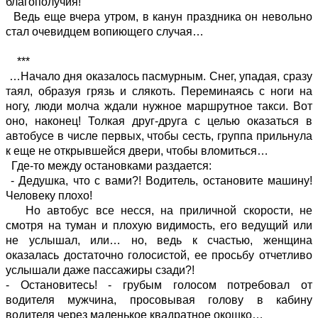
благополучия!
Ведь еще вчера утром, в канун праздника он невольно
стал очевидцем вопиющего случая…
***
…Начало дня оказалось пасмурным. Снег, упадая, сразу
таял, образуя грязь и слякоть. Переминаясь с ноги на
ногу, люди молча ждали нужное маршрутное такси. Вот
оно, наконец! Толкая друг-друга с целью оказаться в
автобусе в числе первых, чтобы сесть, группа прильнула
к еще не открывшейся двери, чтобы вломиться…
Где-то между остановками раздается:
- Дедушка, что с вами?! Водитель, остановите машину!
Человеку плохо!
Но автобус все несся, на приличной скорости, не
смотря на туман и плохую видимость, его ведущий или
не услышал, или… но, ведь к счастью, женщина
оказалась достаточно голосистой, ее просьбу отчетливо
услышали даже пассажиры сзади?!
- Остановитесь! - грубым голосом потребовал от
водителя мужчина, просовывая голову в кабину
водителя через маленькое квадратное окошко…