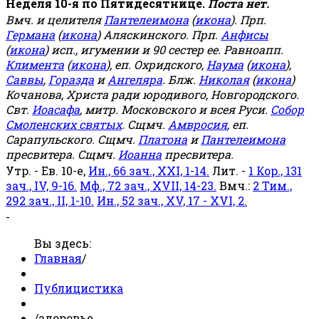
Неделя 10-я по Пятидесятнице.
Поста нет.
Вмч. и целителя
Пантелеимона
(
икона
). Прп.
Германа
(
икона
) Аляскинского. Прп.
Анфисы
(
икона
) исп., игумении и 90 сестер ее. Равноапп.
Климента
(
икона
), еп. Охридского,
Наума
(
икона
),
Саввы
,
Горазда
и
Ангеляра
. Блж.
Николая
(
икона
)
Кочанова, Христа ради юродивого, Новгородского.
Свт.
Иоасафа
, митр. Московского и всея Руси.
Собор
Смоленских святых
. Сщмч.
Амвросия
, еп.
Сарапульского. Сщмч.
Платона
и
Пантелеимона
пресвитера. Сщмч.
Иоанна
пресвитера.
Утр. - Ев. 10-е,
Ин., 66 зач., XXI, 1-14.
Лит. -
1 Кор., 131
зач., IV, 9-16.
Мф., 72 зач., XVII, 14-23.
Вмч.:
2 Тим.,
292 зач., II, 1-10.
Ин., 52 зач., XV, 17 - XVI, 2.
-
Вы здесь:
Главная
/
Публицистика
/
здоровье