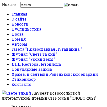
Искать...
Главная
О сайте
Новости
Публицистика
Проза
Поэзия
Авторы
Газета "Православная Луганщина "
Журнал "Свете Тихий"
Журнал "Уроки веры"
ДПЦ Нестора Летописца
Популярные записи
Храмы и святыни Ровеньковской епархии
Стиховизор
Контакты
Лауреат Всероссийской
литературной премии СП России "СЛОВО-2021".
Вы здесь: