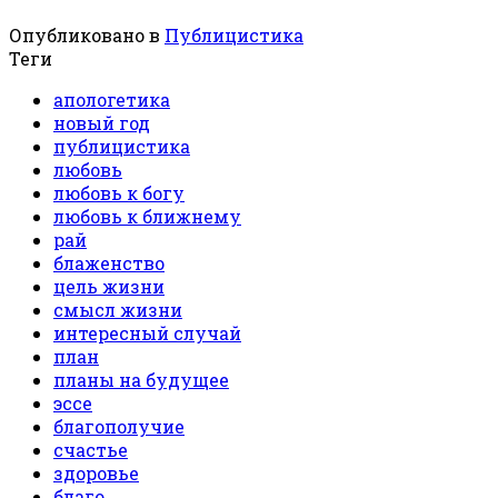
Опубликовано в
Публицистика
Теги
апологетика
новый год
публицистика
любовь
любовь к богу
любовь к ближнему
рай
блаженство
цель жизни
смысл жизни
интересный случай
план
планы на будущее
эссе
благополучие
счастье
здоровье
благо