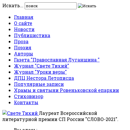
Искать...
Главная
О сайте
Новости
Публицистика
Проза
Поэзия
Авторы
Газета "Православная Луганщина "
Журнал "Свете Тихий"
Журнал "Уроки веры"
ДПЦ Нестора Летописца
Популярные записи
Храмы и святыни Ровеньковской епархии
Стиховизор
Контакты
Лауреат Всероссийской
литературной премии СП России "СЛОВО-2021".
Вы здесь: