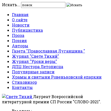
Искать...
Главная
О сайте
Новости
Публицистика
Проза
Поэзия
Авторы
Газета "Православная Луганщина "
Журнал "Свете Тихий"
Журнал "Уроки веры"
ДПЦ Нестора Летописца
Популярные записи
Храмы и святыни Ровеньковской епархии
Стиховизор
Контакты
Лауреат Всероссийской
литературной премии СП России "СЛОВО-2021".
Вы здесь: