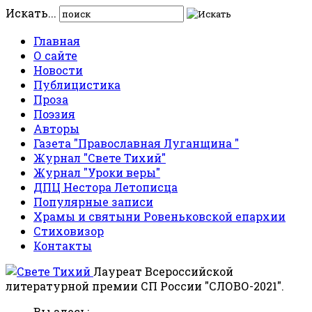
Искать...
Главная
О сайте
Новости
Публицистика
Проза
Поэзия
Авторы
Газета "Православная Луганщина "
Журнал "Свете Тихий"
Журнал "Уроки веры"
ДПЦ Нестора Летописца
Популярные записи
Храмы и святыни Ровеньковской епархии
Стиховизор
Контакты
Лауреат Всероссийской
литературной премии СП России "СЛОВО-2021".
Вы здесь: