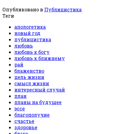
Опубликовано в
Публицистика
Теги
апологетика
новый год
публицистика
любовь
любовь к богу
любовь к ближнему
рай
блаженство
цель жизни
смысл жизни
интересный случай
план
планы на будущее
эссе
благополучие
счастье
здоровье
благо