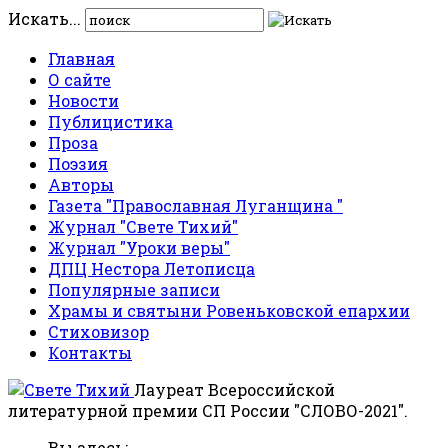
Искать...
Главная
О сайте
Новости
Публицистика
Проза
Поэзия
Авторы
Газета "Православная Луганщина "
Журнал "Свете Тихий"
Журнал "Уроки веры"
ДПЦ Нестора Летописца
Популярные записи
Храмы и святыни Ровеньковской епархии
Стиховизор
Контакты
Лауреат Всероссийской
литературной премии СП России "СЛОВО-2021".
Вы здесь: