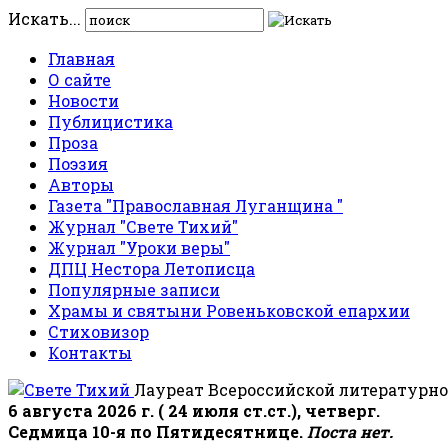
Искать...
Главная
О сайте
Новости
Публицистика
Проза
Поэзия
Авторы
Газета "Православная Луганщина "
Журнал "Свете Тихий"
Журнал "Уроки веры"
ДПЦ Нестора Летописца
Популярные записи
Храмы и святыни Ровеньковской епархии
Стиховизор
Контакты
Лауреат Всероссийской литературно
6 августа 2026 г. ( 24 июля ст.ст.), четверг.
Седмица 10-я по Пятидесятнице.
Поста нет.