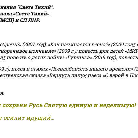
ения "Свете Тихий".
аха «Свете Тихий».
(МСП) и СП ЛНР.
чь?» (2007 год); «Как начинается весна?» (2009 год); 
асноречивое молчание» (2009 г.); повесть для детей «МИ
 повесть о детях войны «Гутенька» (2019 год); повесть 
9 г); пьеса в стихах «ПсевдоСовесть нашего времени» (201
ственская сказка «Вернуть папу»; пьеса «С верой в Поб
н.
и сохрани Русь Святую единую и неделимую!
 осилит идущий...