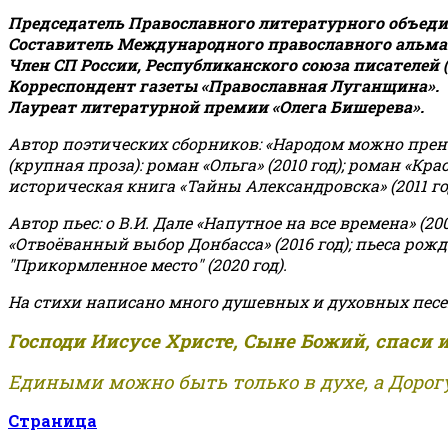
Председатель Православного литературного объедин
Составитель Международного православного альман
Член СП России, Республиканского союза писателей 
Корреспондент газеты «Православная Луганщина»
.
Лауреат литературной премии «Олега Бишерева».
Автор поэтических сборников: «Народом можно пренебре
(крупная проза): роман «Ольга» (2010 год); роман «Кр
историческая книга «Тайны Александровска» (2011 год);
Автор пьес: о В.И. Дале «Напутное на все времена» (200
«Отвоёванный выбор Донбасса» (2016 год); пьеса рожде
"Прикормленное место" (2020 год).
На стихи написано много душевных и духовных песе
Господи Иисусе Христе, Сыне Божий, спаси 
Едиными можно быть только в духе, а Дорогу
Страница