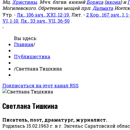
Мц.
Христины
. Мчч. блгвв. князей
Бориса
(
икона
) и
Г
Могилевского. Обретение мощей прп.
Далмата
Исетск
Утр. -
Лк., 106 зач., XXI, 12-19.
Лит. -
2 Кор., 167 зач., I, 1-
VI, 1-10.
Лк., 33 зач., VII, 36-50
.
-
Вы здесь:
Главная
/
Публицистика
/
Светлана Тишкина
Подписаться на этот канал RSS
Светлана Тишкина
Писатель, поэт, драматург, журналист.
Родилась 15.02.1963 г. в г. Энгельс Саратовской обла