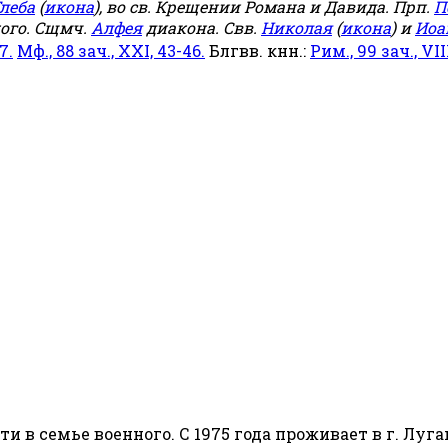
леба
(
икона
), во св. Крещении Романа и Давида. Прп.
П
ого. Сщмч.
Алфея
диакона. Свв.
Николая
(
икона
) и
Иоа
7.
Мф., 88 зач., XXI, 43-46.
Блгвв. кнн.:
Рим., 99 зач., VIII
сти в семье военного. С 1975 года проживает в г. Луга