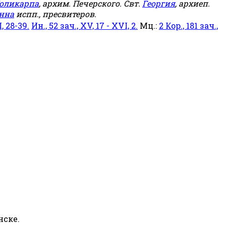
оликарпа
, архим. Печерского. Свт.
Георгия
, архиеп.
нна
испп., пресвитеров.
, 28-39.
Ин., 52 зач., XV, 17 - XVI, 2.
Мц.:
2 Кор., 181 зач.,
нске.