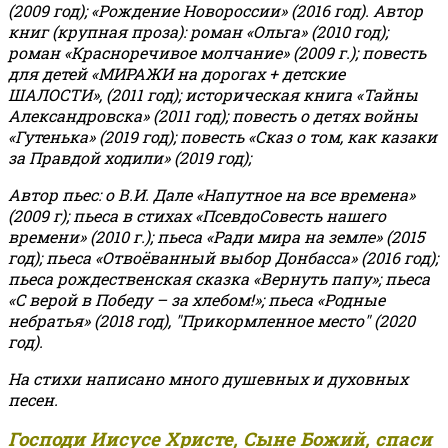
(2009 год); «Рождение Новороссии» (2016 год).
Автор
книг (крупная проза): роман «Ольга» (2010 год);
роман «Красноречивое молчание» (2009 г.); повесть
для детей «МИРАЖИ на дорогах + детские
ШАЛОСТИ», (2011 год); историческая книга «Тайны
Александровска» (2011 год); повесть о детях войны
«Гутенька» (2019 год); повесть «Сказ о том, как казаки
за Правдой ходили» (2019 год);
Автор пьес: о В.И. Дале «Напутное на все времена»
(2009 г); пьеса в стихах «ПсевдоСовесть нашего
времени» (2010 г.); пьеса «Ради мира на земле» (2015
год); пьеса «Отвоёванный выбор Донбасса» (2016 год);
пьеса рождественская сказка «Вернуть папу»; пьеса
«С верой в Победу – за хлебом!»
;
пьеса «Родные
небратья» (2018 год), "Прикормленное место" (2020
год).
На стихи написано много душевных и духовных
песен.
Господи Иисусе Христе, Сыне Божий, спаси