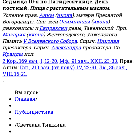
Седмица 10-я по Пятидесятнице. День
постный.
Пища с растительным маслом.
Успение прав.
Анны
(
икона
), матери Пресвятой
Богородицы. Свв. жен
Олимпиады
(
икона
)
диакониссы и
Евпраксии
девы, Тавеннской. Прп.
Макария
(
икона
) Желтоводского, Унженского.
Память
V Вселенского Собора
. Сщмч.
Николая
пресвитера. Сщмч.
Александра
пресвитера. Св.
Ираиды
исп.
2 Кор., 169 зач., I, 12-20.
Мф., 91 зач., XXII, 23-33.
Прав.
Анны:
Гал., 210 зач. (от полу́), IV, 22-31.
Лк., 36 зач.,
VIII, 16-21.
-
Вы здесь:
Главная
/
Публицистика
/
Светлана Тишкина