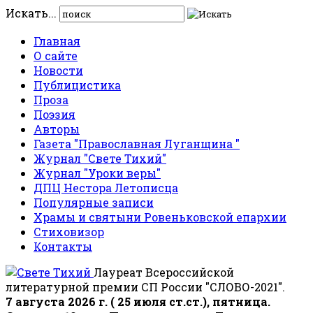
Искать...
Главная
О сайте
Новости
Публицистика
Проза
Поэзия
Авторы
Газета "Православная Луганщина "
Журнал "Свете Тихий"
Журнал "Уроки веры"
ДПЦ Нестора Летописца
Популярные записи
Храмы и святыни Ровеньковской епархии
Стиховизор
Контакты
Лауреат Всероссийской
литературной премии СП России "СЛОВО-2021".
7 августа 2026 г. ( 25 июля ст.ст.), пятница.