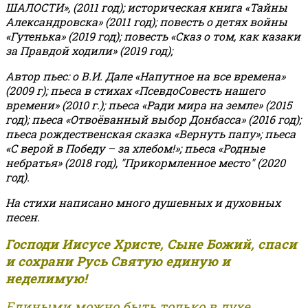
ШАЛОСТИ», (2011 год); историческая книга «Тайны
Александровска» (2011 год); повесть о детях войны
«Гутенька» (2019 год); повесть «Сказ о том, как казаки
за Правдой ходили» (2019 год);
Автор пьес: о В.И. Дале «Напутное на все времена»
(2009 г); пьеса в стихах «ПсевдоСовесть нашего
времени» (2010 г.); пьеса «Ради мира на земле» (2015
год); пьеса «Отвоёванный выбор Донбасса» (2016 год);
пьеса рождественская сказка «Вернуть папу»; пьеса
«С верой в Победу – за хлебом!»
;
пьеса «Родные
небратья» (2018 год), "Прикормленное место" (2020
год).
На стихи написано много душевных и духовных
песен.
Господи Иисусе Христе, Сыне Божий, спаси
и сохрани Русь Святую единую и
неделимую!
Едиными можно быть только в духе,