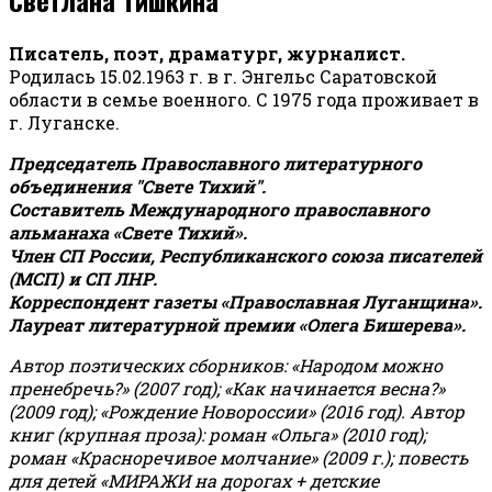
Писатель, поэт, драматург, журналист.
Родилась 15.02.1963 г. в г. Энгельс Саратовской
области в семье военного. С 1975 года проживает в
г. Луганске.
Председатель Православного литературного
объединения "Свете Тихий".
Составитель Международного православного
альманаха «Свете Тихий».
Член СП России, Республиканского союза писателей
(МСП) и СП ЛНР.
Корреспондент газеты «Православная Луганщина»
.
Лауреат литературной премии «Олега Бишерева».
Автор поэтических сборников: «Народом можно
пренебречь?» (2007 год); «Как начинается весна?»
(2009 год); «Рождение Новороссии» (2016 год).
Автор
книг (крупная проза): роман «Ольга» (2010 год);
роман «Красноречивое молчание» (2009 г.); повесть
для детей «МИРАЖИ на дорогах + детские