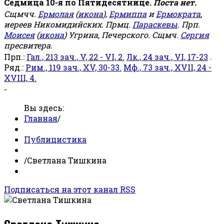
Седмица 10-я по Пятидесятнице.
Поста нет.
Сщмчч.
Ермолая
(
икона
),
Ермиппа
и
Ермократа
,
иереев Никомидийских. Прмц.
Параскевы
. Прп.
Моисея
(
икона
) Угрина, Печерского. Сщмч.
Сергия
пресвитера.
Прп.:
Гал., 213 зач., V, 22 - VI, 2.
Лк., 24 зач., VI, 17-23
.
Ряд.:
Рим., 119 зач., XV, 30-33.
Мф., 73 зач., XVII, 24 -
XVIII, 4.
-
Вы здесь:
Главная
/
Публицистика
/
Светлана Тишкина
Подписаться на этот канал RSS
Светлана Тишкина