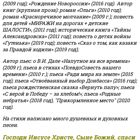
(2009 год); «Рождение Новороссии» (2016 год).
Автор
книг (крупная проза): роман «Ольга» (2010 год);
роман «Красноречивое молчание» (2009 г.); повесть
для детей «МИРАЖИ на дорогах + детские
ШАЛОСТИ», (2011 год); историческая книга «Тайны
Александровска» (2011 год); повесть о детях войны
«Гутенька» (2019 год); повесть «Сказ о том, как казаки
за Правдой ходили» (2019 год);
Автор пьес: о В.И. Дале «Напутное на все времена»
(2009 г); пьеса в стихах «ПсевдоСовесть нашего
времени» (2010 г.); пьеса «Ради мира на земле» (2015
год); пьеса «Отвоёванный выбор Донбасса» (2016 год);
пьеса рождественская сказка «Вернуть папу»; пьеса
«С верой в Победу – за хлебом!»
;
пьеса «Родные
небратья» (2018 год), "Прикормленное место" (2020
год).
На стихи написано много душевных и духовных
песен.
Господи Иисусе Христе, Сыне Божий, спаси