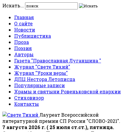
Искать...
Главная
О сайте
Новости
Публицистика
Проза
Поэзия
Авторы
Газета "Православная Луганщина "
Журнал "Свете Тихий"
Журнал "Уроки веры"
ДПЦ Нестора Летописца
Популярные записи
Храмы и святыни Ровеньковской епархии
Стиховизор
Контакты
Лауреат Всероссийской
литературной премии СП России "СЛОВО-2021".
7 августа 2026 г. ( 25 июля ст.ст.), пятница.