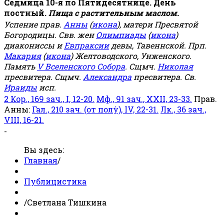
Седмица 10-я по Пятидесятнице. День
постный.
Пища с растительным маслом.
Успение прав.
Анны
(
икона
), матери Пресвятой
Богородицы. Свв. жен
Олимпиады
(
икона
)
диакониссы и
Евпраксии
девы, Тавеннской. Прп.
Макария
(
икона
) Желтоводского, Унженского.
Память
V Вселенского Собора
. Сщмч.
Николая
пресвитера. Сщмч.
Александра
пресвитера. Св.
Ираиды
исп.
2 Кор., 169 зач., I, 12-20.
Мф., 91 зач., XXII, 23-33.
Прав.
Анны:
Гал., 210 зач. (от полу́), IV, 22-31.
Лк., 36 зач.,
VIII, 16-21.
-
Вы здесь:
Главная
/
Публицистика
/
Светлана Тишкина