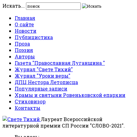
Искать...
Главная
О сайте
Новости
Публицистика
Проза
Поэзия
Авторы
Газета "Православная Луганщина "
Журнал "Свете Тихий"
Журнал "Уроки веры"
ДПЦ Нестора Летописца
Популярные записи
Храмы и святыни Ровеньковской епархии
Стиховизор
Контакты
Лауреат Всероссийской
литературной премии СП России "СЛОВО-2021".
Вы здесь: