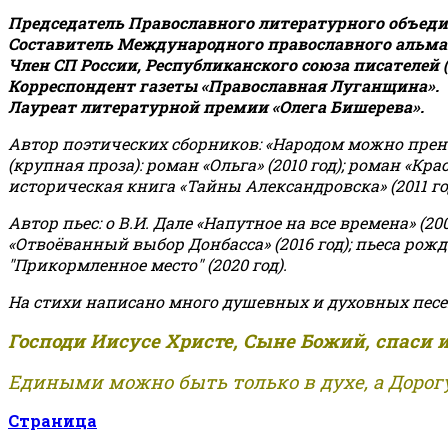
Председатель Православного литературного объедин
Составитель Международного православного альман
Член СП России, Республиканского союза писателей 
Корреспондент газеты «Православная Луганщина»
.
Лауреат литературной премии «Олега Бишерева».
Автор поэтических сборников: «Народом можно пренебре
(крупная проза): роман «Ольга» (2010 год); роман «Кр
историческая книга «Тайны Александровска» (2011 год);
Автор пьес: о В.И. Дале «Напутное на все времена» (200
«Отвоёванный выбор Донбасса» (2016 год); пьеса рожде
"Прикормленное место" (2020 год).
На стихи написано много душевных и духовных песе
Господи Иисусе Христе, Сыне Божий, спаси 
Едиными можно быть только в духе, а Дорогу
Страница