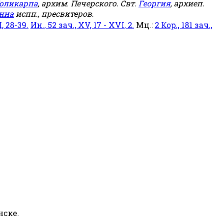
оликарпа
, архим. Печерского. Свт.
Георгия
, архиеп.
нна
испп., пресвитеров.
, 28-39.
Ин., 52 зач., XV, 17 - XVI, 2.
Мц.:
2 Кор., 181 зач.,
нске.