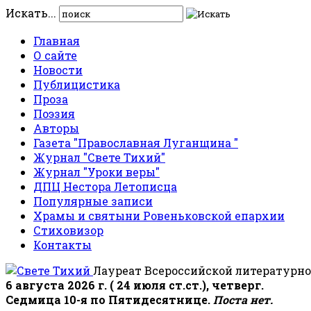
Искать...
Главная
О сайте
Новости
Публицистика
Проза
Поэзия
Авторы
Газета "Православная Луганщина "
Журнал "Свете Тихий"
Журнал "Уроки веры"
ДПЦ Нестора Летописца
Популярные записи
Храмы и святыни Ровеньковской епархии
Стиховизор
Контакты
Лауреат Всероссийской литературно
6 августа 2026 г. ( 24 июля ст.ст.), четверг.
Седмица 10-я по Пятидесятнице.
Поста нет.