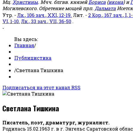
Мц.
Христины
. Мчч. блгвв. князей
Бориса
(
икона
) и
Г
Могилевского. Обретение мощей прп.
Далмата
Исетск
Утр. -
Лк., 106 зач., XXI, 12-19.
Лит. -
2 Кор., 167 зач., I, 1-
VI, 1-10.
Лк., 33 зач., VII, 36-50
.
-
Вы здесь:
Главная
/
Публицистика
/
Светлана Тишкина
Подписаться на этот канал RSS
Светлана Тишкина
Писатель, поэт, драматург, журналист.
Родилась 15.02.1963 г. в г. Энгельс Саратовской обла