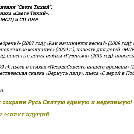
ения "Свете Тихий".
аха «Свете Тихий».
(МСП) и СП ЛНР.
чь?» (2007 год); «Как начинается весна?» (2009 год); 
асноречивое молчание» (2009 г.); повесть для детей «МИ
 повесть о детях войны «Гутенька» (2019 год); повесть 
9 г); пьеса в стихах «ПсевдоСовесть нашего времени» (201
ственская сказка «Вернуть папу»; пьеса «С верой в Поб
н.
и сохрани Русь Святую единую и неделимую!
 осилит идущий...